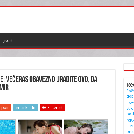
mljivosti
E: Večeras obavezno URADITE OVO, da
Re
 MIR
Poče
dobi
Pozn
upon
LinkedIn
Pinterest
stro
posl
“SP
PENZ
preo