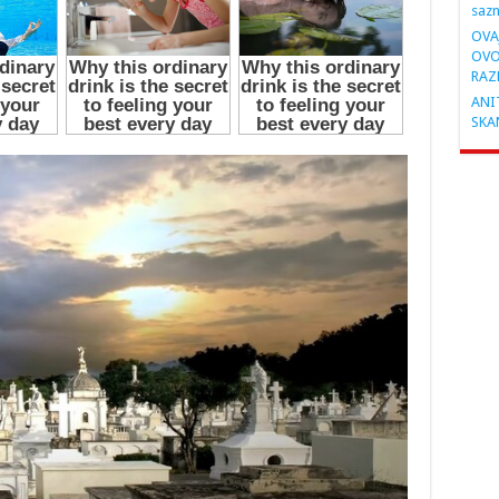
saz
OVA
OVO
RAZ
ANIT
SKA