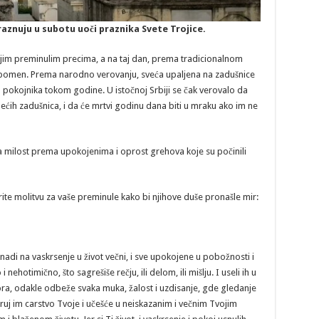
raznuju u subotu uoči praznika Svete Trojice.
ojim preminulim precima, a na taj dan, prema tradicionalnom
e pomen. Prema narodno verovanju, sveća upaljena na zadušnice
u pokojnika tokom godine. U istočnoj Srbiji se čak verovalo da
ećih zadušnica, i da će mrtvi godinu dana biti u mraku ako im ne
a milost prema upokojenima i oprost grehova koje su počinili
te molitvu za vaše preminule kako bi njihove duše pronašle mir:
adi na vaskrsenje u život večni, i sve upokojene u pobožnosti i
 nehotimično, što sagrešiše rečju, ili delom, ili mišlju. I useli ih u
ra, odakle odbeže svaka muka, žalost i uzdisanje, gde gledanje
ruj im carstvo Tvoje i učešće u neiskazanim i večnim Tvojim