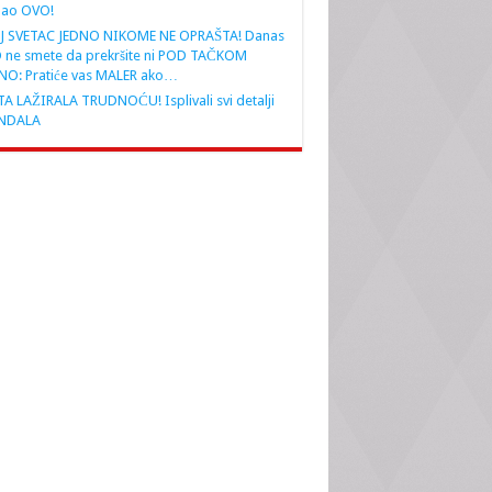
nao OVO!
J SVETAC JEDNO NIKOME NE OPRAŠTA! Danas
 ne smete da prekršite ni POD TAČKOM
NO: Pratiće vas MALER ako…
A LAŽIRALA TRUDNOĆU! Isplivali svi detalji
NDALA