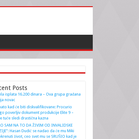
cent Posts
la isplata 16.200 dinara – Ova grupa građana
ja novac
ato kad će biti diskvalifikovane: Procurio
go poverljiv dokument produkcije Elite 9 –
e tuče sledi drastična kazna
AO SAM NA TO DA ŽIVIM OD INVALIDSKE
IJE”: Hasan Dudić se nadao da će mu Miki
krenuti život, ceo svet mu se SRUŠIO kad je