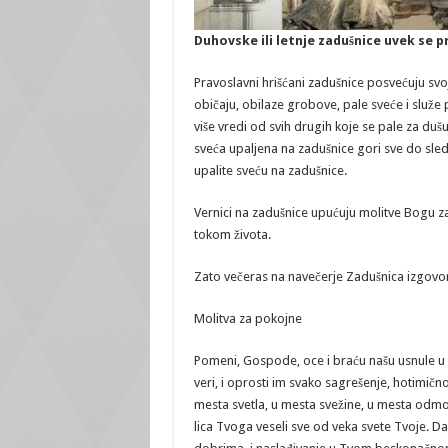
Duhovske ili letnje zadušnice uvek se p
Pravoslavni hrišćani zadušnice posvećuju sv
običaju, obilaze grobove, pale sveće i služ
više vredi od svih drugih koje se pale za duš
sveća upaljena na zadušnice gori sve do sled
upalite sveću na zadušnice.
Vernici na zadušnice upućuju molitve Bogu z
tokom života.
Zato večeras na navečerje Zadušnica izgovori
Molitva za pokojne
Pomeni, Gospode, oce i braću našu usnule u n
veri, i oprosti im svako sagrešenje, hotimično i
mesta svetla, u mesta svežine, u mesta odmo
lica Tvoga veseli sve od veka svete Tvoje. Da