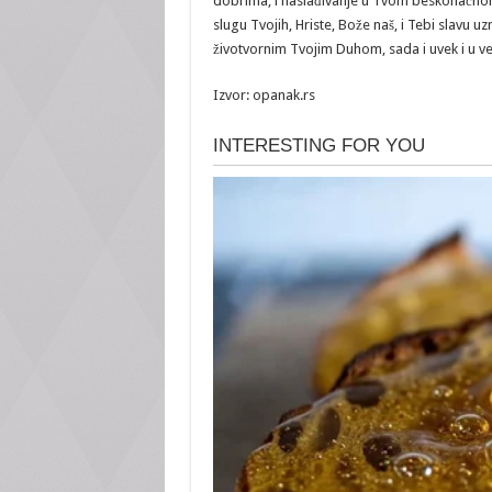
dobrima, i naslađivanje u Tvom beskonačnom i 
slugu Tvojih, Hriste, Bože naš, i Tebi slavu 
životvornim Tvojim Duhom, sada i uvek i u v
Izvor: opanak.rs