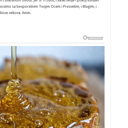
blaženom životu. Jer si Ti život, i vaskrsenje i pokoj usnulih
uznosimo sa bespočetnim Tvojim Ocem i Presvetim, i Blagim, i
ekove vekova. Amin.