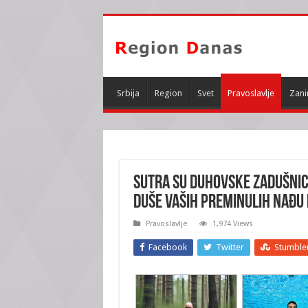
Srbija
Region
Svet
Pravoslavlje
Zani
SUTRA SU DUHOVSKE ZADUŠNIC
duše vaših PREMINULIH nađu
Pravoslavlje
1,974 Views
Facebook
Twitter
Stumble