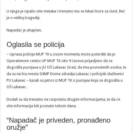
U njega je ispalio više metaka i trenutno mu se lekari bore za život. Reč
je o velikoj tragediji.
Napadač je uhapšen.
Oglasila se policija
– Uprava policije MUP TK u ovom momentu može potvrditi da je
Operativnom centru UP MUP TK oko 9 časova prijavljeno da se
dogodila pucnjava u JU OŠ Lukavac Grad, da ima povređenih osoba, te
da su na licu mesta SHMP Doma zdravlja Lukavac i policijski službenici
PU Lukavac – kazali su jutros iz MUP TK o pucnjavi koja se dogodila u
OŠ Lukavac.
Dodali su da trenutno ne raspolažu drugim informacijama, te da će
više informacija biti poznato tokom dana.
“Napadač je priveden, pronađeno
oružje”