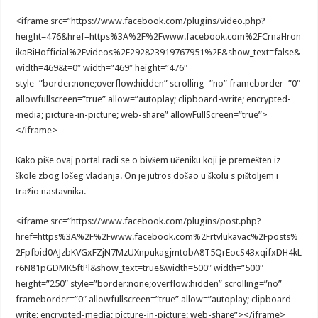
<iframe src=”https://www.facebook.com/plugins/video.php?
height=476&href=https%3A%2F%2Fwww.facebook.com%2FCrnaHron
ikaBiHofficial%2Fvideos%2F292823919767951%2F&show_text=false&
width=469&t=0″ width=”469″ height=”476″
style=”border:none;overflow:hidden” scrolling=”no” frameborder=”0″
allowfullscreen=”true” allow=”autoplay; clipboard-write; encrypted-
media; picture-in-picture; web-share” allowFullScreen=”true”>
</iframe>
Kako piše ovaj portal radi se o bivšem učeniku koji je premešten iz
škole zbog lošeg vladanja. On je jutros došao u školu s pištoljem i
tražio nastavnika.
<iframe src=”https://www.facebook.com/plugins/post.php?
href=https%3A%2F%2Fwww.facebook.com%2Frtvlukavac%2Fposts%
2Fpfbid0AJzbKVGxFZjN7MzUXnpukagjmtobA8T5QrEocS43xqifxDH4kL
r6N81pGDMK5ftPl&show_text=true&width=500″ width=”500″
height=”250″ style=”border:none;overflow:hidden” scrolling=”no”
frameborder=”0″ allowfullscreen=”true” allow=”autoplay; clipboard-
write; encrypted-media; picture-in-picture; web-share”></iframe>