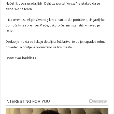
Načelnik ovog grada, Edin Delić za portal “Avaza” je istakao da su
ekipe sve na terenu.
– Na terenu su ekipe Crvenog krsta, sanitetske podrške, psihijatrijske
pomoći, tu je i premijer Vlade, uskoro će i ministar stići – naveo je
Delić.
Dodao je i to da se čekaju detalji iz Tužilaštva, te da je napadač odmah
priveden, a oružje je pronađeno na licu mesta.
Izvor: avaz.ba/blic.rs