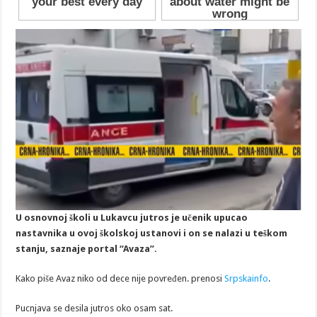
U osnovnoj školi u Lukavcu jutros je učenik upucao
nastavnika u ovoj školskoj ustanovi i on se nalazi u teškom
stanju, saznaje portal “Avaza”.
Kako piše Avaz niko od dece nije povređen. prenosi
Srpskainfo
.
Pucnjava se desila jutros oko osam sat.