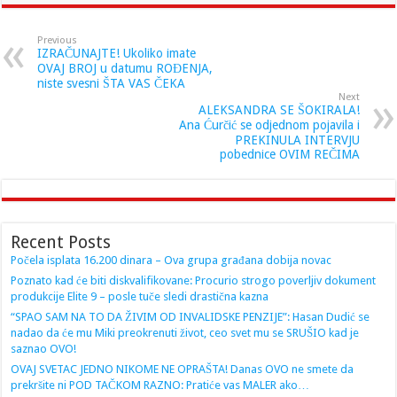
Previous
IZRAČUNAJTE! Ukoliko imate
OVAJ BROJ u datumu ROĐENJA,
niste svesni ŠTA VAS ČEKA
Next
ALEKSANDRA SE ŠOKIRALA!
Ana Ćurčić se odjednom pojavila i
PREKINULA INTERVJU
pobednice OVIM REČIMA
Recent Posts
Počela isplata 16.200 dinara – Ova grupa građana dobija novac
Poznato kad će biti diskvalifikovane: Procurio strogo poverljiv dokument
produkcije Elite 9 – posle tuče sledi drastična kazna
“SPAO SAM NA TO DA ŽIVIM OD INVALIDSKE PENZIJE”: Hasan Dudić se
nadao da će mu Miki preokrenuti život, ceo svet mu se SRUŠIO kad je
saznao OVO!
OVAJ SVETAC JEDNO NIKOME NE OPRAŠTA! Danas OVO ne smete da
prekršite ni POD TAČKOM RAZNO: Pratiće vas MALER ako…