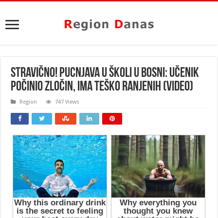
STRAVIČNO! PUCNJAVA U ŠKOLI U BOSNI: Učenik
počinio ZLOČIN, ima teško ranjenih (VIDEO)
Region
747 Views