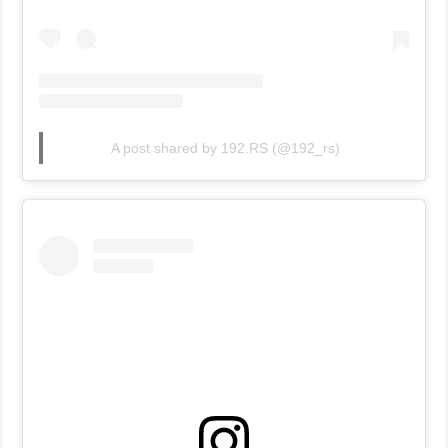
A post shared by 192.RS (@192_rs)