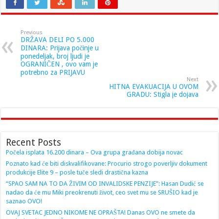
Previous
DRŽAVA DELI PO 5.000
DINARA: Prijava počinje u
ponedeljak, broj ljudi je
OGRANIČEN , ovo vam je
potrebno za PRIJAVU
Next
HITNA EVAKUACIJA U OVOM
GRADU: Stigla je dojava
Recent Posts
Počela isplata 16.200 dinara – Ova grupa građana dobija novac
Poznato kad će biti diskvalifikovane: Procurio strogo poverljiv dokument
produkcije Elite 9 – posle tuče sledi drastična kazna
“SPAO SAM NA TO DA ŽIVIM OD INVALIDSKE PENZIJE”: Hasan Dudić se
nadao da će mu Miki preokrenuti život, ceo svet mu se SRUŠIO kad je
saznao OVO!
OVAJ SVETAC JEDNO NIKOME NE OPRAŠTA! Danas OVO ne smete da