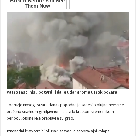
Vatrogasci nisu potvrdili da je udar groma uzrok požara
Područje Novog Pazara danas popodne je zadesilo olujno nevreme
praćeno snažnom grmljavinom, a u vrlo kratkom vremenskom
periodu, obilne kiše preplavile su grad.
Iznenadni kratkotrajni pljusak izazvao je saobraćajni kolaps.