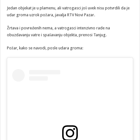
Jedan objekat je u plamenu, ali vatrogasci još uvek nisu potvrdili da je
udar groma uzrok požara, javalja RTV Novi Pazar.
Žrtava i povređenih nema, a vatrogasci intenzivno rade na
obuzdavanju vatre i spašavanju objekta, prenosi Tanjug.
Požar, kako se navodi, posle udara groma: