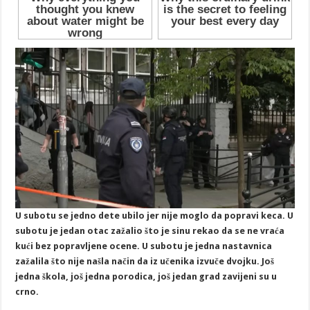
U subotu se jedno dete ubilo jer nije moglo da popravi keca. U
subotu je jedan otac zažalio što je sinu rekao da se ne vraća
kući bez popravljene ocene. U subotu je jedna nastavnica
zažalila što nije našla način da iz učenika izvuče dvojku. Još
jedna škola, još jedna porodica, još jedan grad zavijeni su u
crno.