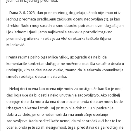
jedinica ni iz jednog predmeta.
– Dana 2. 6. 2023, dan pre nesretnog događaja, učenik nije imao ni iz
jednog predmeta predloženu zaključnu ocenu nedovoljan (1). Ja kao
direktor škole i moji saradnici smo duboko potreseni ovim događajem
i još jednom izjavljujemo najiskrenije saučešće porodici tragično
preminulog učenika – rekla je za Alo! direktorka te škole Biljana
Milenković.
Prema rečima psihologa Milice Milkić, uz ogradu da ne bi da
komentariše konkretan slučaj jer ne možemo znati šta se tačno desilo u
Prokuplju, čim se desi nešto ovako, znamo da je zakazala komunikacija
između roditelja, deteta i nastavnika.
– Nekoj deci ocena kao ocena nije motiv za postignuće kao što je onoj
deci koja uče da bi osetila neko unutrašnje zadovoljstvo. Ako roditelj
ucenjuje dete da mora da ima dobre ocene, onda detetov motiv bude
izbegavanje kazne i strah. Taj pristup nije dobar. Tu ni petica nije
dobra za dete, jer ono neće moći da ima unutrašnje osećanje
zadovoljstva. Kada roditelj kaže nemoj da mi se vraćaš kući bez te i te
ocene, onda je tu strah, nesigurnost, tuga, predstava da ga roditelji ne