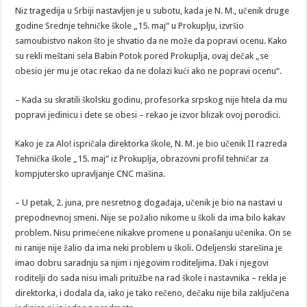
Niz tragedija u Srbiji nastavljen je u subotu, kada je N. M., učenik druge
godine Srednje tehničke škole „15. maj“ u Prokuplju, izvršio
samoubistvo nakon što je shvatio da ne može da popravi ocenu. Kako
su rekli meštani sela Babin Potok pored Prokuplja, ovaj dečak „se
obesio jer mu je otac rekao da ne dolazi kući ako ne popravi ocenu“.
– Kada su skratili školsku godinu, profesorka srpskog nije htela da mu
popravi jedinicu i dete se obesi – rekao je izvor blizak ovoj porodici.
Kako je za Alo! ispričala direktorka škole, N. M. je bio učenik II razreda
Tehnička škole „15. maj“ iz Prokuplja, obrazovni profil tehničar za
kompjutersko upravljanje CNC mašina.
– U petak, 2. juna, pre nesretnog događaja, učenik je bio na nastavi u
prepodnevnoj smeni. Nije se požalio nikome u školi da ima bilo kakav
problem. Nisu primećene nikakve promene u ponašanju učenika. On se
ni ranije nije žalio da ima neki problem u školi. Odeljenski starešina je
imao dobru saradnju sa njim i njegovim roditeljima. Đak i njegovi
roditelji do sada nisu imali pritužbe na rad škole i nastavnika – rekla je
direktorka, i dodala da, iako je tako rečeno, dečaku nije bila zaključena