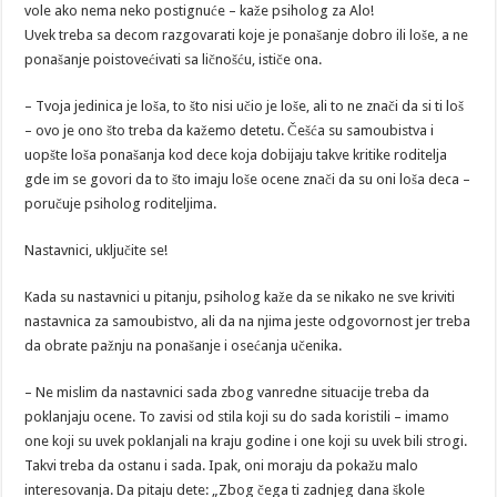
vole ako nema neko postignuće – kaže psiholog za Alo!
Uvek treba sa decom razgovarati koje je ponašanje dobro ili loše, a ne
ponašanje poistovećivati sa ličnošću, ističe ona.
– Tvoja jedinica je loša, to što nisi učio je loše, ali to ne znači da si ti loš
– ovo je ono što treba da kažemo detetu. Češća su samoubistva i
uopšte loša ponašanja kod dece koja dobijaju takve kritike roditelja
gde im se govori da to što imaju loše ocene znači da su oni loša deca –
poručuje psiholog roditeljima.
Nastavnici, uključite se!
Kada su nastavnici u pitanju, psiholog kaže da se nikako ne sve kriviti
nastavnica za samoubistvo, ali da na njima jeste odgovornost jer treba
da obrate pažnju na ponašanje i osećanja učenika.
– Ne mislim da nastavnici sada zbog vanredne situacije treba da
poklanjaju ocene. To zavisi od stila koji su do sada koristili – imamo
one koji su uvek poklanjali na kraju godine i one koji su uvek bili strogi.
Takvi treba da ostanu i sada. Ipak, oni moraju da pokažu malo
interesovanja. Da pitaju dete: „Zbog čega ti zadnjeg dana škole