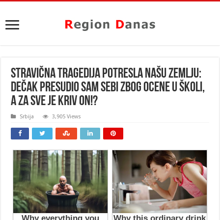
STRAVIČNA TRAGEDIJA POTRESLA NAŠU ZEMLJU:
Dečak presudio sam sebi zbog OCENE u školi,
a za sve je KRIV ON!?
Srbija
3,905 Views