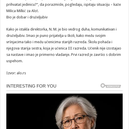
prihvataš jedinicu?“, da porazmisle, pogledaju, ispitaju situaciju – kaže
Milica Milkić za Alo!.
Bio je dobar i druželjubiv
Kako je istakla direktorka, N. M. je bio vedrog duha, komunikativan i
druželjubiv. Imao je puno prijatelja u školi, kako među svojim
vršnjacima tako i među učenicima starijih razreda. Školu pohađa i
njegova starija sestra, koja je učenica III razreda. Učenik nije izostajao
sa nastave i imao je primerno vladanje. Prvi razred je završio s dobrim
uspehom.
Izvor: alo.rs