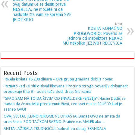
ovaj datum će se desiti prava
NESREĆA, ne možete ni da
naslutite šta vam se sprema SVE
JE OTKRIO
Next
KOSTA KONAČNO
PROGOVORIO: Poverio se
jednom od inspektora REKAO
MU nekoliko JEZIVIH REČENICA
Recent Posts
Počela isplata 16.200 dinara – Ova grupa građana dobija novac
Poznato kad će biti diskvalifikovane: Procurio strogo poverljiv dokument
produkcije Elite 9 – posle tuče sledi drastična kazna
“SPAO SAM NA TO DA ŽIVIM OD INVALIDSKE PENZIJE”: Hasan Dudić se
nadao da će mu Miki preokrenuti život, ceo svet mu se SRUŠIO kad je
saznao OVO!
OVAJ SVETAC JEDNO NIKOME NE OPRAŠTA! Danas OVO ne smete da
prekršite ni POD TAČKOM RAZNO: Pratiće vas MALER ako…
ANITA LAŽIRALA TRUDNOĆU! Isplivali svi detalji SKANDALA