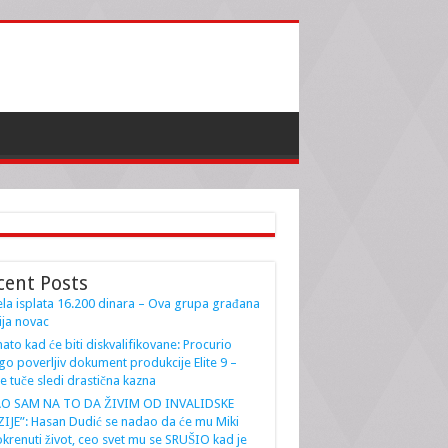
cent Posts
la isplata 16.200 dinara – Ova grupa građana
ja novac
ato kad će biti diskvalifikovane: Procurio
go poverljiv dokument produkcije Elite 9 –
e tuče sledi drastična kazna
AO SAM NA TO DA ŽIVIM OD INVALIDSKE
IJE”: Hasan Dudić se nadao da će mu Miki
krenuti život, ceo svet mu se SRUŠIO kad je