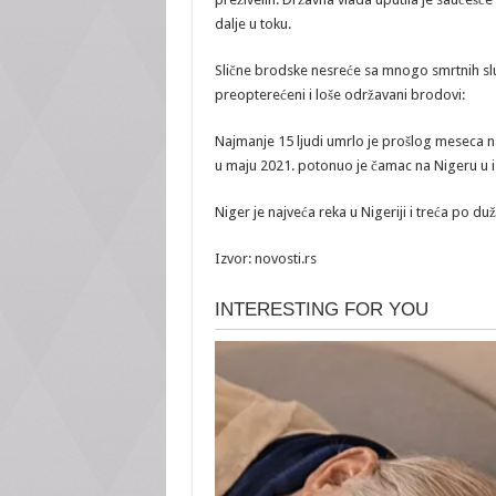
dalje u toku.
Slične brodske nesreće sa mnogo smrtnih sluč
preopterećeni i loše održavani brodovi:
Najmanje 15 ljudi umrlo je prošlog meseca 
u maju 2021. potonuo je čamac na Nigeru u ist
Niger je najveća reka u Nigeriji i treća po duži
Izvor: novosti.rs