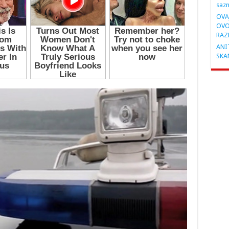
saz
OVA
OVO
RAZ
ANIT
SKA