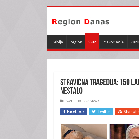
Srbija
Region
Svet
Pravoslavlje
Zani
STRAVIČNA TRAGEDIJA: 150 ljud
NESTALO
Svet
222 Views
Facebook
Twitter
Stumble