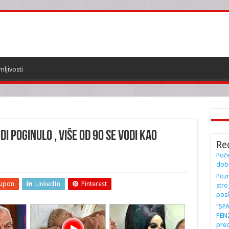
mljivosti
i POGINULO , više od 90 se vodi kao
Re
Poče
dobi
Pozn
upon
LinkedIn
Pinterest
stro
posl
“SP
PENZ
preo