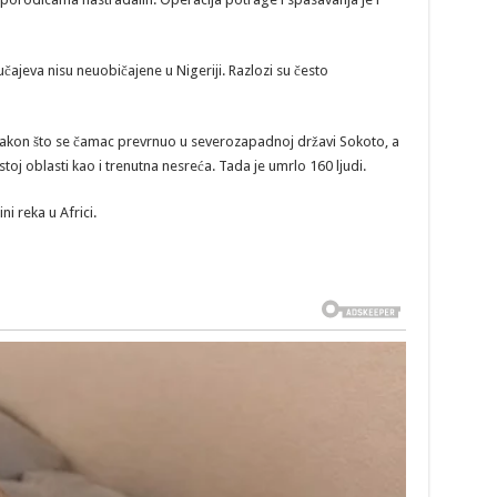
ajeva nisu neuobičajene u Nigeriji. Razlozi su često
nakon što se čamac prevrnuo u severozapadnoj državi Sokoto, a
oj oblasti kao i trenutna nesreća. Tada je umrlo 160 ljudi.
ni reka u Africi.