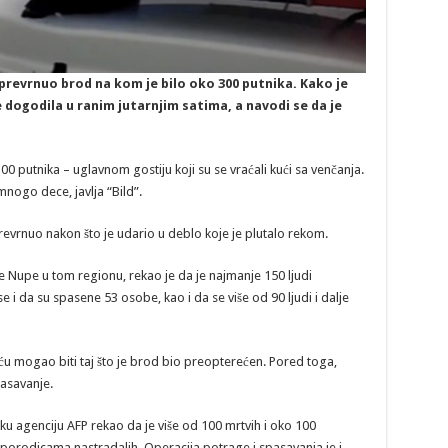
prevrnuo brod na kom je bilo oko 300 putnika. Kako je
e dogodila u ranim jutarnjim satima, a navodi se da je
0 putnika – uglavnom gostiju koji su se vraćali kući sa venčanja.
mnogo dece, javlja “Bild”.
evrnuo nakon što je udario u deblo koje je plutalo rekom.
 Nupe u tom regionu, rekao je da je najmanje 150 ljudi
e i da su spasene 53 osobe, kao i da se više od 90 ljudi i dalje
ću mogao biti taj što je brod bio preopterećen. Pored toga,
pasavanje.
sku agenciju AFP rekao da je više od 100 mrtvih i oko 100
e porodicama nastradalih. Operacija potrage i spasavanja je i