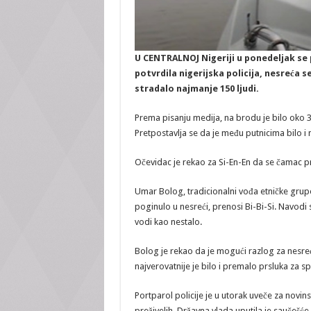
U CENTRALNOJ Nigeriji u ponedeljak se 
potvrdila nigerijska policija, nesreća s
stradalo najmanje 150 ljudi.
Prema pisanju medija, na brodu je bilo oko 30
Pretpostavlja se da je među putnicima bilo i 
Očevidac je rekao za Si-En-En da se čamac pr
Umar Bolog, tradicionalni vođa etničke grupe
poginulo u nesreći, prenosi Bi-Bi-Si. Navodi s
vodi kao nestalo.
Bolog je rekao da je mogući razlog za nesre
najverovatnije je bilo i premalo prsluka za s
Portparol policije je u utorak uveče za novin
preživelih. Državna vlada uputila je saučešć