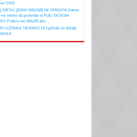
nao OVO!
J SVETAC JEDNO NIKOME NE OPRAŠTA! Danas
 ne smete da prekršite ni POD TAČKOM
NO: Pratiće vas MALER ako…
A LAŽIRALA TRUDNOĆU! Isplivali svi detalji
NDALA