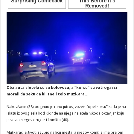
Oba auta sletela su sa kolovoza, a “korsu” su vatrogasci
morali da seku da bi izneli telo muzičara…
Nakovčanin (38) poginuo je rano jutros, vozeći “opel korsu” kada je na
izlazu iz ovog sela kod Kikinde na njega naletela “škoda oktavija” koju
je vozio njegov drugar i komšija (40).
Muškarac je život izgubio na licu mesta, a njegov komšija ima prelom