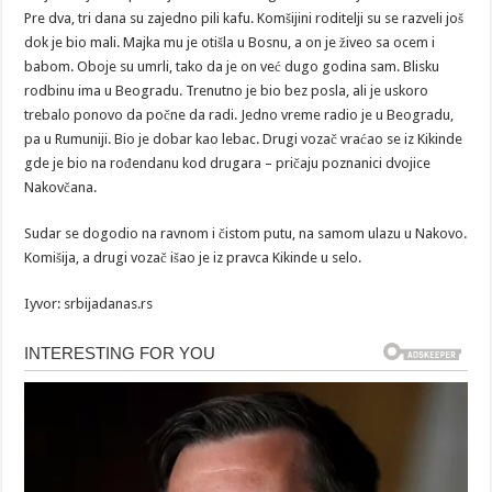
Pre dva, tri dana su zajedno pili kafu. Komšijini roditelji su se razveli još
dok je bio mali. Majka mu je otišla u Bosnu, a on je živeo sa ocem i
babom. Oboje su umrli, tako da je on već dugo godina sam. Blisku
rodbinu ima u Beogradu. Trenutno je bio bez posla, ali je uskoro
trebalo ponovo da počne da radi. Jedno vreme radio je u Beogradu,
pa u Rumuniji. Bio je dobar kao lebac. Drugi vozač vraćao se iz Kikinde
gde je bio na rođendanu kod drugara – pričaju poznanici dvojice
Nakovčana.
Sudar se dogodio na ravnom i čistom putu, na samom ulazu u Nakovo.
Komišija, a drugi vozač išao je iz pravca Kikinde u selo.
Iyvor: srbijadanas.rs