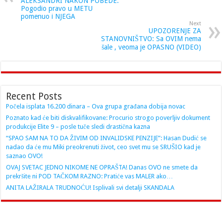
ALEKSANDRI NAKON POBEDE:
Pogodio pravo u METU
pomenuo i NJEGA
Next
UPOZORENJE ZA
STANOVNIŠTVO: Sa OVIM nema
šale , veoma je OPASNO (VIDEO)
Recent Posts
Počela isplata 16.200 dinara – Ova grupa građana dobija novac
Poznato kad će biti diskvalifikovane: Procurio strogo poverljiv dokument
produkcije Elite 9 – posle tuče sledi drastična kazna
“SPAO SAM NA TO DA ŽIVIM OD INVALIDSKE PENZIJE”: Hasan Dudić se
nadao da će mu Miki preokrenuti život, ceo svet mu se SRUŠIO kad je
saznao OVO!
OVAJ SVETAC JEDNO NIKOME NE OPRAŠTA! Danas OVO ne smete da
prekršite ni POD TAČKOM RAZNO: Pratiće vas MALER ako…
ANITA LAŽIRALA TRUDNOĆU! Isplivali svi detalji SKANDALA