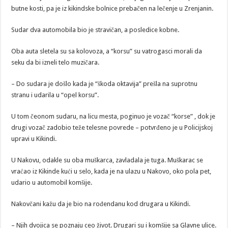
butne kosti, pa je iz kikindske bolnice prebačen na lečenje u Zrenjanin.
Sudar dva automobila bio je stravičan, a posledice kobne.
Oba auta sletela su sa kolovoza, a “korsu” su vatrogasci morali da
seku da bi izneli telo muzičara.
– Do sudara je došlo kada je “škoda oktavija” prešla na suprotnu
stranu i udarila u “opel korsu”.
U tom čeonom sudaru, na licu mesta, poginuo je vozač “korse” , dok je
drugi vozač zadobio teže telesne povrede – potvrđeno je u Policijskoj
upravi u Kikindi.
U Nakovu, odakle su oba muškarca, zavladala je tuga. Muškarac se
vraćao iz Kikinde kući u selo, kada je na ulazu u Nakovo, oko pola pet,
udario u automobil komšije.
Nakovčani kažu da je bio na rođendanu kod drugara u Kikindi.
– Njih dvojica se poznaju ceo život. Drugari su i komšije sa Glavne ulice.