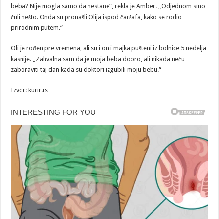
beba? Nije mogla samo da nestane“, rekla je Amber. „Odjednom smo
čuli nešto. Onda su pronašli Olija ispod čaršafa, kako se rodio
prirodnim putem.“
Oli je rođen pre vremena, ali su i on i majka pušteni iz bolnice 5 nedelja
kasnije. „Zahvalna sam da je moja beba dobro, ali nikada neću
zaboraviti taj dan kada su doktori izgubili moju bebu.“
Izvor: kurir.rs