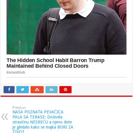
Previous
NAŠA POZNATA PEVAČICA
PALA SA TERASE: Doživela
stravičnu NESREĆU a njeno dete
je gledalo kako se majka BORI ZA
ŽIVOT