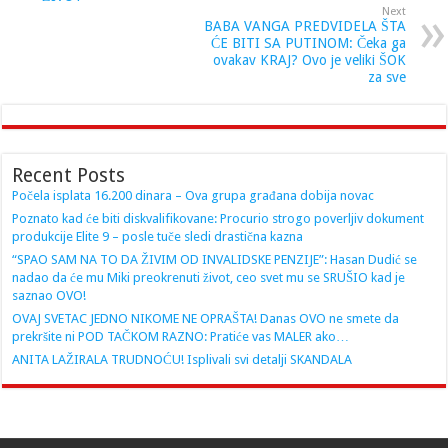
Next
BABA VANGA PREDVIDELA ŠTA
ĆE BITI SA PUTINOM: Čeka ga
ovakav KRAJ? Ovo je veliki ŠOK
za sve
Recent Posts
Počela isplata 16.200 dinara – Ova grupa građana dobija novac
Poznato kad će biti diskvalifikovane: Procurio strogo poverljiv dokument
produkcije Elite 9 – posle tuče sledi drastična kazna
“SPAO SAM NA TO DA ŽIVIM OD INVALIDSKE PENZIJE”: Hasan Dudić se
nadao da će mu Miki preokrenuti život, ceo svet mu se SRUŠIO kad je
saznao OVO!
OVAJ SVETAC JEDNO NIKOME NE OPRAŠTA! Danas OVO ne smete da
prekršite ni POD TAČKOM RAZNO: Pratiće vas MALER ako…
ANITA LAŽIRALA TRUDNOĆU! Isplivali svi detalji SKANDALA