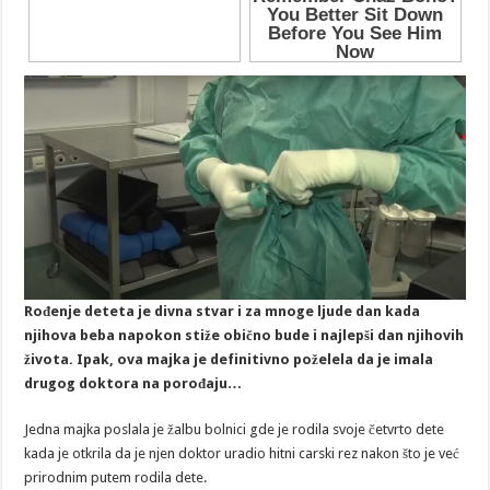
Rođenje deteta je divna stvar i za mnoge ljude dan kada
njihova beba napokon stiže obično bude i najlepši dan njihovih
života. Ipak, ova majka je definitivno poželela da je imala
drugog doktora na porođaju…
Jedna majka poslala je žalbu bolnici gde je rodila svoje četvrto dete
kada je otkrila da je njen doktor uradio hitni carski rez nakon što je već
prirodnim putem rodila dete.