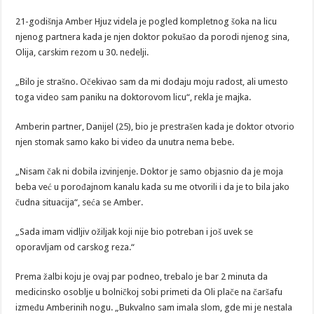
21-godišnja Amber Hjuz videla je pogled kompletnog šoka na licu
njenog partnera kada je njen doktor pokušao da porodi njenog sina,
Olija, carskim rezom u 30. nedelji.
„Bilo je strašno. Očekivao sam da mi dodaju moju radost, ali umesto
toga video sam paniku na doktorovom licu“, rekla je majka.
Amberin partner, Danijel (25), bio je prestrašen kada je doktor otvorio
njen stomak samo kako bi video da unutra nema bebe.
„Nisam čak ni dobila izvinjenje. Doktor je samo objasnio da je moja
beba već u porođajnom kanalu kada su me otvorili i da je to bila jako
čudna situacija“, seća se Amber.
„Sada imam vidljiv ožiljak koji nije bio potreban i još uvek se
oporavljam od carskog reza.“
Prema žalbi koju je ovaj par podneo, trebalo je bar 2 minuta da
medicinsko osoblje u bolničkoj sobi primeti da Oli plače na čaršafu
između Amberinih nogu. „Bukvalno sam imala slom, gde mi je nestala