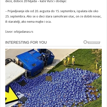
dece, dobiće 20 hiljada – kaže Vučić i dodaje:
– Prijavljivanje ide od 20. avgusta do 15. septembra, ispalata ide oko
25. septembra. Ako se o deci stara samohrani otac, on će dobiti novac,
ili staratelji, ako nema majke i oca.
Izvor: srbijadanas.rs