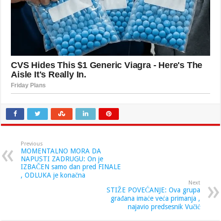
Previous
MOMENTALNO MORA DA
NAPUSTI ZADRUGU: On je
IZBAČEN samo dan pred FINALE
, ODLUKA je konačna
Next
STIŽE POVEĆANJE: Ova grupa
građana imaće veća primanja ,
najavio predsesnik Vučić