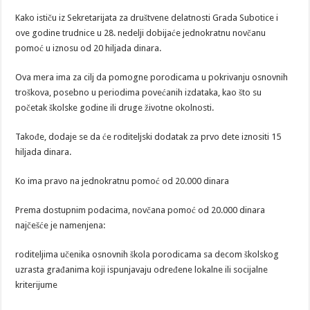
Kako ističu iz Sekretarijata za društvene delatnosti Grada Subotice i
ove godine trudnice u 28. nedelji dobijaće jednokratnu novčanu
pomoć u iznosu od 20 hiljada dinara.
Ova mera ima za cilj da pomogne porodicama u pokrivanju osnovnih
troškova, posebno u periodima povećanih izdataka, kao što su
početak školske godine ili druge životne okolnosti.
Takođe, dodaje se da će roditeljski dodatak za prvo dete iznositi 15
hiljada dinara.
Ko ima pravo na jednokratnu pomoć od 20.000 dinara
Prema dostupnim podacima, novčana pomoć od 20.000 dinara
najčešće je namenjena:
roditeljima učenika osnovnih škola porodicama sa decom školskog
uzrasta građanima koji ispunjavaju određene lokalne ili socijalne
kriterijume