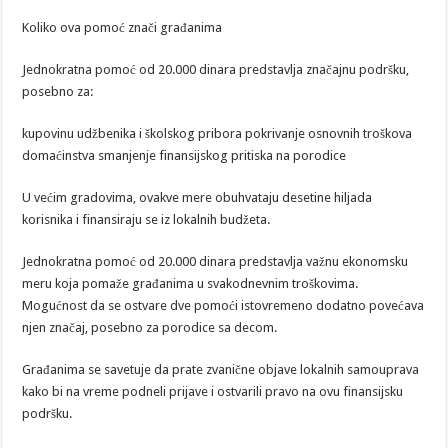
Koliko ova pomoć znači građanima
Jednokratna pomoć od 20.000 dinara predstavlja značajnu podršku,
posebno za:
kupovinu udžbenika i školskog pribora pokrivanje osnovnih troškova
domaćinstva smanjenje finansijskog pritiska na porodice
U većim gradovima, ovakve mere obuhvataju desetine hiljada
korisnika i finansiraju se iz lokalnih budžeta.
Jednokratna pomoć od 20.000 dinara predstavlja važnu ekonomsku
meru koja pomaže građanima u svakodnevnim troškovima.
Mogućnost da se ostvare dve pomoći istovremeno dodatno povećava
njen značaj, posebno za porodice sa decom.
Građanima se savetuje da prate zvanične objave lokalnih samouprava
kako bi na vreme podneli prijave i ostvarili pravo na ovu finansijsku
podršku.