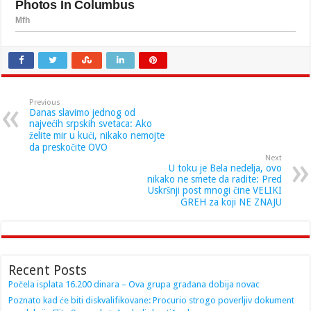
Previous
Danas slavimo jednog od
najvećih srpskih svetaca: Ako
želite mir u kući, nikako nemojte
da preskočite OVO
Next
U toku je Bela nedelja, ovo
nikako ne smete da radite: Pred
Uskršnji post mnogi čine VELIKI
GREH za koji NE ZNAJU
Recent Posts
Počela isplata 16.200 dinara – Ova grupa građana dobija novac
Poznato kad će biti diskvalifikovane: Procurio strogo poverljiv dokument