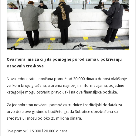
Ova mera ima za cilj da pomogne porodicama u pokrivanju
osnovnih troškova
Nova jednokratna novčana pomoć od 20.000 dinara donosi olakšanje
velikom broju građana, a prema najnovijim informacijama, pojedine
kategorije mogu ostvariti pravo čak i na dve finansijske podrške.
Za jednokratnu novčanu pomoć za trudnice i roditeljski dodatak za
prvo dete ove godine u budžetu grada Subotice obezbeđena su
sredstva u iznosu od oko 25 miliona dinara.
Dve pomoći, 15.000 i 20.000 dinara