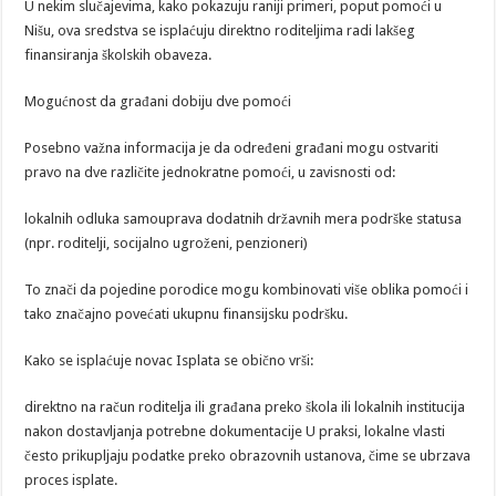
U nekim slučajevima, kako pokazuju raniji primeri, poput pomoći u
Nišu, ova sredstva se isplaćuju direktno roditeljima radi lakšeg
finansiranja školskih obaveza.
Mogućnost da građani dobiju dve pomoći
Posebno važna informacija je da određeni građani mogu ostvariti
pravo na dve različite jednokratne pomoći, u zavisnosti od:
lokalnih odluka samouprava dodatnih državnih mera podrške statusa
(npr. roditelji, socijalno ugroženi, penzioneri)
To znači da pojedine porodice mogu kombinovati više oblika pomoći i
tako značajno povećati ukupnu finansijsku podršku.
Kako se isplaćuje novac Isplata se obično vrši:
direktno na račun roditelja ili građana preko škola ili lokalnih institucija
nakon dostavljanja potrebne dokumentacije U praksi, lokalne vlasti
često prikupljaju podatke preko obrazovnih ustanova, čime se ubrzava
proces isplate.