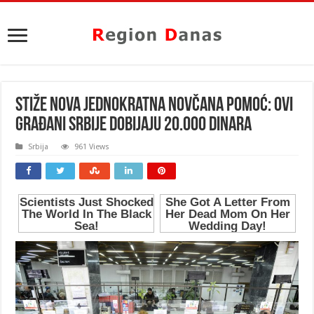
Stiže nova jednokratna novčana pomoć: Ovi
građani Srbije dobijaju 20.000 dinara
Srbija
961 Views