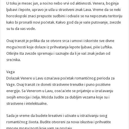
U toku je mesec jun, a noćno nebo vrvi od aktivnosti. Venera, boginja
ljubavi i lepote, upravo je ušla u strastveni znak Lava. Vreme da se neki
horoskopski znaci prepuste sudbini i odvaže se na nepoznatu teritoriju
kako bi pronašli novi početak. Kakvo god da je vaše putovanje, zvezde
su tu da vas vode.
Ovaj tranzit je prilika da se otvore srca i umovi i iskoriste sve divne
mogućnosti koje dolaze iz prihvatanja lepote ljubavi, piše Luftika.
Otkrijte šta zvezde spremaju i saznajte da li je vaš znak jedan od
srećnika.
Vaga
Dolazak Venere u Lavu označava početak romantičnog perioda za
Vage. Ovaj tranzit će doneti strastvene trenutke i puno pozitivne
energije. Sa Venerom u Lavu, osećaćete se prijatnije u izražavanju
svojih emocija i želja. Možda žudite za dubljim vezama koje su i
strastvene i intelektualne.
Sada je vreme da budete kreativni i uživate u istraživanju svog
romantičnog života. Budite otvoreni za nova iskustva i prihvatite
mnoge mogućnosti koje vam se pružaju.