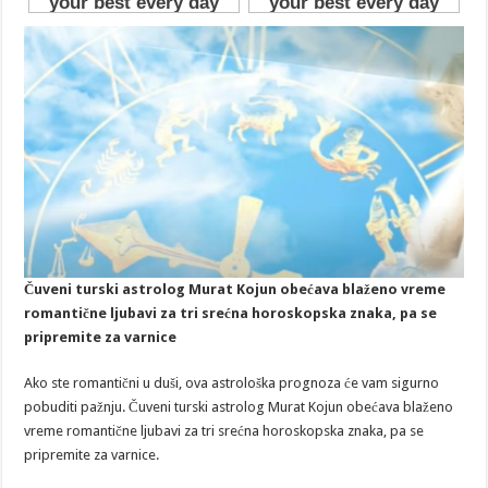
Čuveni turski astrolog Murat Kojun obećava blaženo vreme
romantične ljubavi za tri srećna horoskopska znaka, pa se
pripremite za varnice
Ako ste romantični u duši, ova astrološka prognoza će vam sigurno
pobuditi pažnju. Čuveni turski astrolog Murat Kojun obećava blaženo
vreme romantične ljubavi za tri srećna horoskopska znaka, pa se
pripremite za varnice.