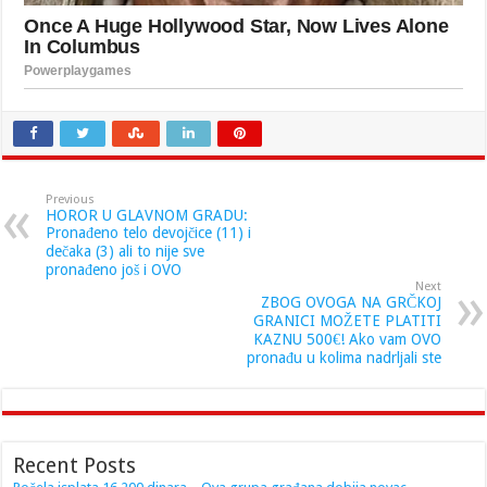
Previous
HOROR U GLAVNOM GRADU:
Pronađeno telo devojčice (11) i
dečaka (3) ali to nije sve
pronađeno još i OVO
Next
ZBOG OVOGA NA GRČKOJ
GRANICI MOŽETE PLATITI
KAZNU 500€! Ako vam OVO
pronađu u kolima nadrljali ste
Recent Posts