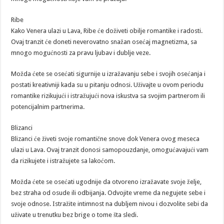
Ribe
Kako Venera ulazi u Lava, Ribe će doživeti obilje romantike i radosti.
Ovaj tranzit će doneti neverovatno snažan osećaj magnetizma, sa
mnogo mogućnosti za pravu ljubav i dublje veze.
Možda ćete se osećati sigurnije u izražavanju sebe i svojih osećanja i
postati kreativniji kada su u pitanju odnosi. Uživajte u ovom periodu
romantike rizikujući i istražujući nova iskustva sa svojim partnerom ili
potencijalnim partnerima.
Blizanci
Blizanci će živeti svoje romantične snove dok Venera ovog meseca
ulazi u Lava. Ovaj tranzit donosi samopouzdanje, omogućavajući vam
da rizikujete i istražujete sa lakoćom.
Možda ćete se osećati ugodnije da otvoreno izražavate svoje želje,
bez straha od osude ili odbijanja. Odvojite vreme da negujete sebe i
svoje odnose. Istražite intimnost na dubljem nivou i dozvolite sebi da
uživate u trenutku bez brige o tome šta sledi.