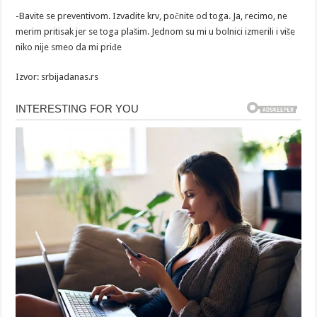
-Bavite se preventivom. Izvadite krv, počnite od toga. Ja, recimo, ne
merim pritisak jer se toga plašim. Jednom su mi u bolnici izmerili i više
niko nije smeo da mi priđe
Izvor: srbijadanas.rs