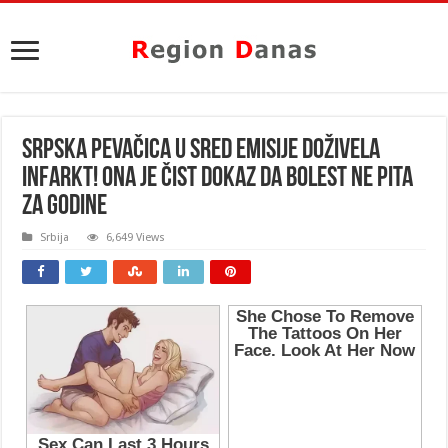
SRPSKA PEVAČICA U SRED EMISIJE DOŽIVELA
INFARKT! Ona je čist dokaz da bolest ne pita
za godine
Srbija
6,649 Views