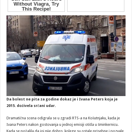
Da bolest ne pita za godine dokaz je i Ivana Peters koja je
2015. doživela srčani udar.
Dramatična scena odigrala se u zgradi RTS-a na Košutnjaku, kada je
Ivana Peters nakon gostovanja u jednoj emisiji otišla u šminkernicu.
Kada se požalila da joj nije dobro, kolege su ostale prisebne i pozvale