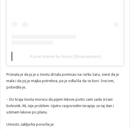
A post shared by Ivana (@ivanapeters)
Priznala je da ju je u životu držala pomisao na ćerku Saru, svest da je
mala i da joj je majka potrebna, pa je odlučila da se bori. Srećom,
pobedila je.
‒ Do kraja života moraću da pijem lekove pošto sam sada srčani
bolesnik. Ali, nije problem. Ujutru rasporedim terapiju za taj dan i
uzimam lekove po planu.
Umesto zaključka poručila je: