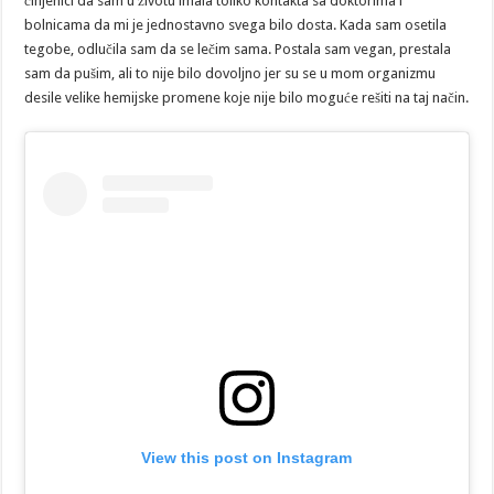
činjenici da sam u životu imala toliko kontakta sa doktorima i
bolnicama da mi je jednostavno svega bilo dosta. Kada sam osetila
tegobe, odlučila sam da se lečim sama. Postala sam vegan, prestala
sam da pušim, ali to nije bilo dovoljno jer su se u mom organizmu
desile velike hemijske promene koje nije bilo moguće rešiti na taj način.
View this post on Instagram