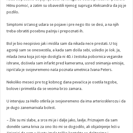
Hitnu pomoć, a zatim su obavestili njenog supruga Aleksandra da joj je
pozlilo.
Simptomi srčanog udara se pojave i pre nego što se desi, a na njih
treba obratiti posebnu pažnju i prepoznati ih.
Bol je bio neopisivo jak i mislila sam da nikada neće prestati. U toj
agoniji sam se onesvestila, a kada sam došla sebi, usledio je šok. Ja,
mlada žena koja još nije dostigla ni 40. i žestoka pobornica veganske
ishrane, doživela sam infarkt pred kamerama, usred snimanja emisije,
ispričala je svojevremeno naša poznata umetnica Ivana Peters.
Nekoliko meseci pre tog kobnog dana pevačica je osetila tegobe,
bolove i primetila da se veoma brzo zamara.
U intervjuu za Hello otkrila je svojevremeno da ima arteriosklerozu i da
je dugo zanemarivala bolest.
– Žile su mi slabe, a srce mi je i dalje jako, lavlje. Priznajem da sam
donekle sama kriva za ono što mi se dogodilo, ali objašnjenje leži u