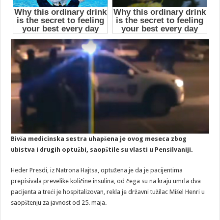
Bivša medicinska sestra uhapšena je ovog meseca zbog
ubistva i drugih optužbi, saopštile su vlasti u Pensilvaniji.
Heder Presdi, iz Natrona Hajtsa, optužena je da je pacijentima
prepisivala prevelike količine insulina, od čega su na kraju umrla dva
pacijenta a treći je hospitalizovan, rekla je državni tužilac Mišel Henri u
saopštenju za javnost od 25. maja.