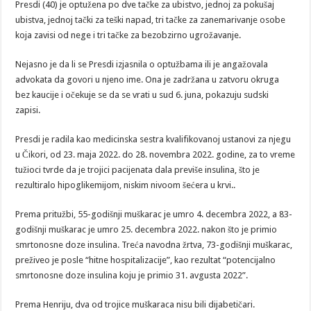
Presdi (40) je optužena po dve tačke za ubistvo, jednoj za pokušaj
ubistva, jednoj tački za teški napad, tri tačke za zanemarivanje osobe
koja zavisi od nege i tri tačke za bezobzirno ugrožavanje.
Nejasno je da li se Presdi izjasnila o optužbama ili je angažovala
advokata da govori u njeno ime. Ona je zadržana u zatvoru okruga
bez kaucije i očekuje se da se vrati u sud 6. juna, pokazuju sudski
zapisi.
Presdi je radila kao medicinska sestra kvalifikovanoj ustanovi za njegu
u Čikori, od 23. maja 2022. do 28. novembra 2022. godine, za to vreme
tužioci tvrde da je trojici pacijenata dala previše insulina, što je
rezultiralo hipoglikemijom, niskim nivoom šećera u krvi..
Prema pritužbi, 55-godišnji muškarac je umro 4. decembra 2022, a 83-
godišnji muškarac je umro 25. decembra 2022. nakon što je primio
smrtonosne doze insulina. Treća navodna žrtva, 73-godišnji muškarac,
preživeo je posle “hitne hospitalizacije”, kao rezultat “potencijalno
smrtonosne doze insulina koju je primio 31. avgusta 2022”.
Prema Henriju, dva od trojice muškaraca nisu bili dijabetičari.