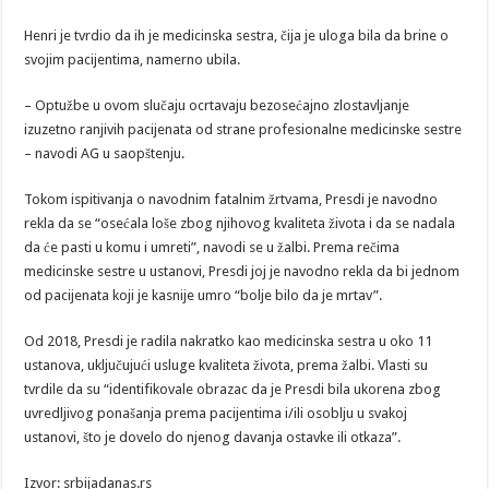
Henri je tvrdio da ih je medicinska sestra, čija je uloga bila da brine o
svojim pacijentima, namerno ubila.
– Optužbe u ovom slučaju ocrtavaju bezosećajno zlostavljanje
izuzetno ranjivih pacijenata od strane profesionalne medicinske sestre
– navodi AG u saopštenju.
Tokom ispitivanja o navodnim fatalnim žrtvama, Presdi je navodno
rekla da se “osećala loše zbog njihovog kvaliteta života i da se nadala
da će pasti u komu i umreti”, navodi se u žalbi. Prema rečima
medicinske sestre u ustanovi, Presdi joj je navodno rekla da bi jednom
od pacijenata koji je kasnije umro “bolje bilo da je mrtav”.
Od 2018, Presdi je radila nakratko kao medicinska sestra u oko 11
ustanova, uključujući usluge kvaliteta života, prema žalbi. Vlasti su
tvrdile da su “identifikovale obrazac da je Presdi bila ukorena zbog
uvredljivog ponašanja prema pacijentima i/ili osoblju u svakoj
ustanovi, što je dovelo do njenog davanja ostavke ili otkaza”.
Izvor: srbijadanas.rs