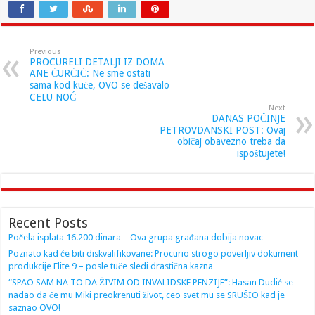
Previous
PROCURELI DETALJI IZ DOMA
ANE ĆURĆIĆ: Ne sme ostati
sama kod kuće, OVO se dešavalo
CELU NOĆ
Next
DANAS POČINJE
PETROVDANSKI POST: Ovaj
običaj obavezno treba da
ispoštujete!
Recent Posts
Počela isplata 16.200 dinara – Ova grupa građana dobija novac
Poznato kad će biti diskvalifikovane: Procurio strogo poverljiv dokument
produkcije Elite 9 – posle tuče sledi drastična kazna
“SPAO SAM NA TO DA ŽIVIM OD INVALIDSKE PENZIJE”: Hasan Dudić se
nadao da će mu Miki preokrenuti život, ceo svet mu se SRUŠIO kad je
saznao OVO!