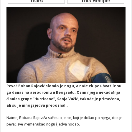
Pevač Boban Rajović slomio je nogu, a naše ekipe uhvatile su
ga danas na aerodromu u Beogradu. Osim njega nekadašnja
članica grupe “Hurricane”, Sanja Vučić, takođe je primećena,
ali su je mnogi jedva prepoznali.
Naime, Bobana Rajovića sačekao je sin, koji je došao po njega, dok je
pevač sve vreme vukao nogu i jedva hodao.