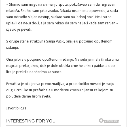
– Slomio sam nogu na snimanju spota, pokušavao sam da izigravam
mladića. Skočio sam jako visoko. Nikada nisam imao povredu, a sada
sam odradio sjajan nastup, skakao sam na jednoj nozi. Neki su se
uplašili da neću doći, a ja sam rekao da sam najjači kada sam ranjen –
izjavio je pevač.
S druge stane atraktivna Sanja Vučić, bila je u potpuno opuštenom
izdanju.
Ona je bila u potpuno opuštenom izdanju. Na sebi je imala široku crnu
majicu i preko jaknu, dok je dole obukla crne helanke i patike, a deo
lica je prekrila naočarima za sunce.
Pevačica je bila jedva prepoznatljiva, a pre nekoliko meseci je svoju
dugu, crnu kosu prefarbala u modernu crvenu nijansu za kojom su
poludele dame širom sveta.
Izvor: blic.rs