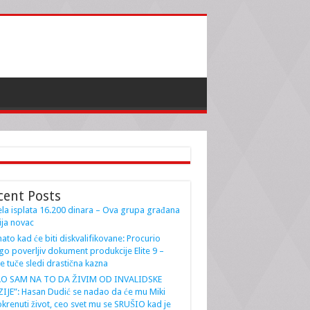
cent Posts
la isplata 16.200 dinara – Ova grupa građana
ja novac
ato kad će biti diskvalifikovane: Procurio
go poverljiv dokument produkcije Elite 9 –
e tuče sledi drastična kazna
AO SAM NA TO DA ŽIVIM OD INVALIDSKE
IJE”: Hasan Dudić se nadao da će mu Miki
krenuti život, ceo svet mu se SRUŠIO kad je