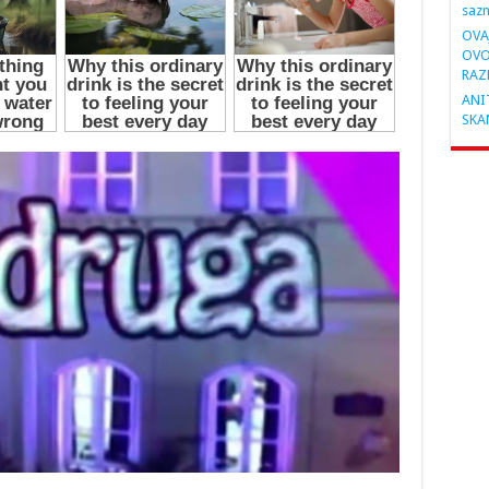
saz
OVA
OVO
RAZ
ANIT
SKA