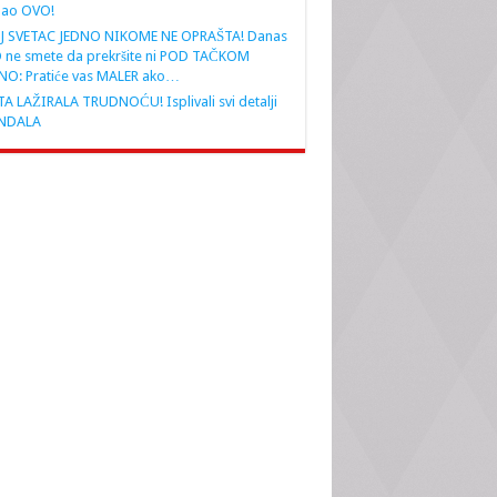
nao OVO!
J SVETAC JEDNO NIKOME NE OPRAŠTA! Danas
 ne smete da prekršite ni POD TAČKOM
NO: Pratiće vas MALER ako…
A LAŽIRALA TRUDNOĆU! Isplivali svi detalji
NDALA