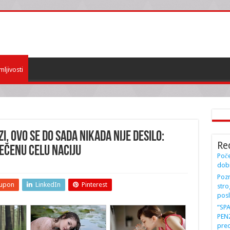
mljivosti
, OVO SE DO SADA NIKADA NIJE DESILO:
Re
TEČENU celu naciju
Poče
dobi
Pozn
upon
LinkedIn
Pinterest
stro
posl
“SP
PENZ
preo