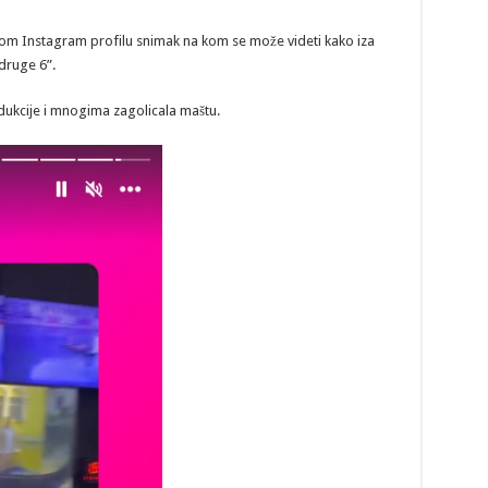
 svom Instagram profilu snimak na kom se može videti kako iza
druge 6”.
dukcije i mnogima zagolicala maštu.