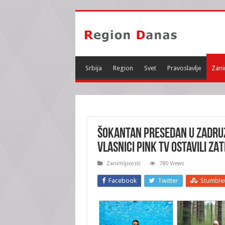
Srbija
Region
Svet
Pravoslavlje
Zani
ŠOKANTAN PRESEDAN U ZADRUZI
Vlasnici PINK tv ostavili ZA
Zanimljivosti
780 Views
Facebook
Twitter
Stumble