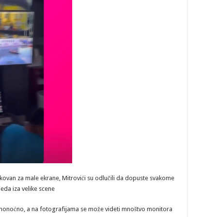
ikovan za male ekrane, Mitrovići su odlučili da dopuste svakome
leda iza velike scene
 danonoćno, a na fotografijama se može videti mnoštvo monitora