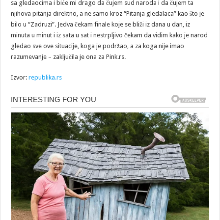
sa gledaocima i biće mi drago da čujem sud naroda i da čujem ta
njihova pitanja direktno, a ne samo kroz “Pitanja gledalaca” kao što je
bilo u “Zadruzi”. Jedva čekam finale koje se bliži iz dana u dan, iz
minuta u minut i iz sata u sat i nestrpljivo čekam da vidim kako je narod
gledao sve ove situacije, koga je podržao, a za koga nije imao
razumevanje – zaključila je ona za Pink.rs.
Izvor:
republika.rs