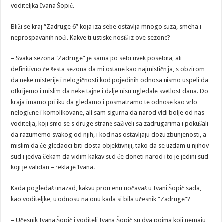
voditeljka Ivana Šopić.
Bliži se kraj “Zadruge 6” koja iza sebe ostavlja mnogo suza, smeha i
neprospavanih noći. Kakve ti ustiske nosiš iz ove sezone?
– Svaka sezona “Zadruge” je sama po sebi uvek posebna, ali
definitivno će šesta sezona da mi ostane kao najmističnija, s obzirom
da neke misterije i nelogičnosti kod pojedinih odnosa nismo uspeli da
otkrijemo i mislim da neke tajne i dalje nisu ugledale svetlost dana. Do
kraja imamo priliku da gledamo i posmatramo te odnose kao vrlo
nelogične i komplikovane, ali sam sigurna da narod vidi bolje od nas
voditelja, koji smo se s druge strane saživeli sa zadrugarima i pokušali
da razumemo svakog od njih, i kod nas ostavljaju dozu zbunjenosti, a
mislim da će gledaoci biti dosta objektivniji, tako da se uzdam u njihov
sud i jedva čekam da vidim kakav sud će doneti narod i to je jedini sud
koji je validan – rekla je Ivana.
Kada pogledaš unazad, kakvu promenu uočavaš u Ivani Šopić sada,
kao voditeljke, u odnosu na onu kada si bila učesnik “Zadruge”?
– Učesnik Ivana Šopić i voditelj Ivana Šopić su dva pojma koji nemaju