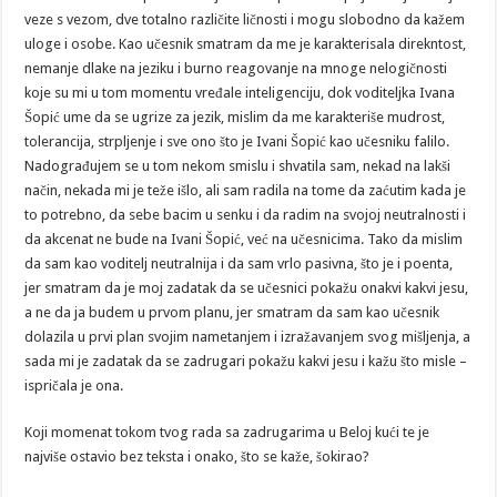
veze s vezom, dve totalno različite ličnosti i mogu slobodno da kažem
uloge i osobe. Kao učesnik smatram da me je karakterisala direkntost,
nemanje dlake na jeziku i burno reagovanje na mnoge nelogičnosti
koje su mi u tom momentu vređale inteligenciju, dok voditeljka Ivana
Šopić ume da se ugrize za jezik, mislim da me karakteriše mudrost,
tolerancija, strpljenje i sve ono što je Ivani Šopić kao učesniku falilo.
Nadograđujem se u tom nekom smislu i shvatila sam, nekad na lakši
način, nekada mi je teže išlo, ali sam radila na tome da zaćutim kada je
to potrebno, da sebe bacim u senku i da radim na svojoj neutralnosti i
da akcenat ne bude na Ivani Šopić, već na učesnicima. Tako da mislim
da sam kao voditelj neutralnija i da sam vrlo pasivna, što je i poenta,
jer smatram da je moj zadatak da se učesnici pokažu onakvi kakvi jesu,
a ne da ja budem u prvom planu, jer smatram da sam kao učesnik
dolazila u prvi plan svojim nametanjem i izražavanjem svog mišljenja, a
sada mi je zadatak da se zadrugari pokažu kakvi jesu i kažu što misle –
ispričala je ona.
Koji momenat tokom tvog rada sa zadrugarima u Beloj kući te je
najviše ostavio bez teksta i onako, što se kaže, šokirao?