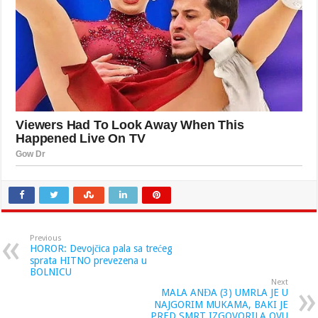
Previous
HOROR: Devojčica pala sa trećeg
sprata HITNO prevezena u
BOLNICU
Next
MALA ANĐA (3) UMRLA JE U
NAJGORIM MUKAMA, BAKI JE
PRED SMRT IZGOVORILA OVU