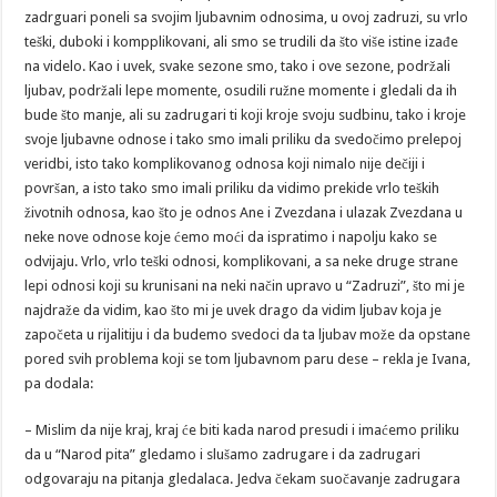
zadrguari poneli sa svojim ljubavnim odnosima, u ovoj zadruzi, su vrlo
teški, duboki i kompplikovani, ali smo se trudili da što više istine izađe
na videlo. Kao i uvek, svake sezone smo, tako i ove sezone, podržali
ljubav, podržali lepe momente, osudili ružne momente i gledali da ih
bude što manje, ali su zadrugari ti koji kroje svoju sudbinu, tako i kroje
svoje ljubavne odnose i tako smo imali priliku da svedočimo prelepoj
veridbi, isto tako komplikovanog odnosa koji nimalo nije dečiji i
površan, a isto tako smo imali priliku da vidimo prekide vrlo teških
životnih odnosa, kao što je odnos Ane i Zvezdana i ulazak Zvezdana u
neke nove odnose koje ćemo moći da ispratimo i napolju kako se
odvijaju. Vrlo, vrlo teški odnosi, komplikovani, a sa neke druge strane
lepi odnosi koji su krunisani na neki način upravo u “Zadruzi”, što mi je
najdraže da vidim, kao što mi je uvek drago da vidim ljubav koja je
započeta u rijalitiju i da budemo svedoci da ta ljubav može da opstane
pored svih problema koji se tom ljubavnom paru dese – rekla je Ivana,
pa dodala:
– Mislim da nije kraj, kraj će biti kada narod presudi i imaćemo priliku
da u “Narod pita” gledamo i slušamo zadrugare i da zadrugari
odgovaraju na pitanja gledalaca. Jedva čekam suočavanje zadrugara