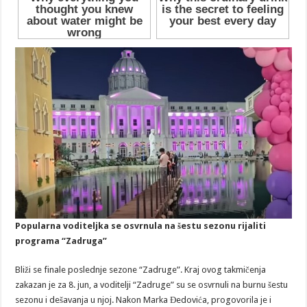
Popularna voditeljka se osvrnula na šestu sezonu rijaliti
programa “Zadruga”
Bliži se finale poslednje sezone “Zadruge”. Kraj ovog takmičenja
zakazan je za 8. jun, a voditelji “Zadruge” su se osvrnuli na burnu šestu
sezonu i dešavanja u njoj. Nakon Marka Đedovića, progovorila je i