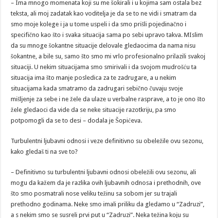
– Ima mnogo momenata koji su me šokirali i u kojima sam ostala bez
teksta, ali moj zadatak kao voditelja je da se to ne vidi i smatram da
smo moje kolege i ja u tome uspeli i da smo prišli pojedinačno i
specifično kao što i svaka situacija sama po sebi upravo takva. MIslim
da su mnoge šokantne situacije delovale gledaocima da nama nisu
šokantne, a bile su, samo što smo mi vrlo profesionalno prilazili svakoj
situaciji. U nekim situacijama smo smirivali i da svojom mudrošću ta
situacija ima što manje posledica za te zadrugare, a u nekim
situacijama kada smatramo da zadrugari sebično čuvaju svoje
mišljenje za sebe i ne žele da ulaze u verbalne rasprave, a to je ono što
žele gledaoci da vide da se neke situacije razotkriju, pa smo
potpomogli da se to desi – dodala je Šopićeva.
Turbulentni ljubavni odnosi i veze definitivno su obeležile ovu sezonu,
kako gledaš ti na sve to?
– Definitivno su turbulentni ljubavni odnosi obeležili ovu sezonu, ali
mogu da kažem da je razlika ovih ljubavnih odnosa i prethodnih, ove
što smo posmatrali nose veliku težinu sa sobom jer su trajali
prethodno godinama. Neke smo imali priliku da gledamo u “Zadruzi”,
a s nekim smo se susreli prvi put u “Zadruzi”. Neka težina koju su