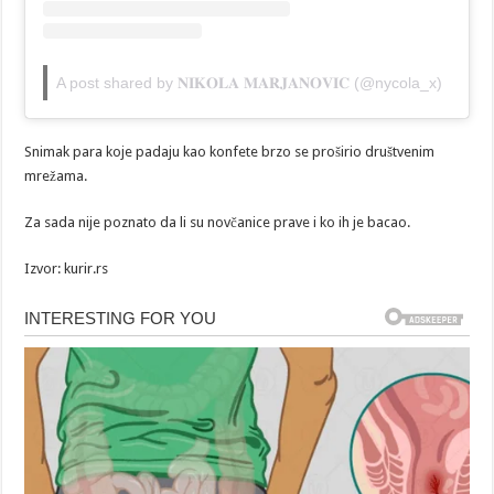
A post shared by 𝐍𝐈𝐊𝐎𝐋𝐀 𝐌𝐀𝐑𝐉𝐀𝐍𝐎𝐕𝐈𝐂 (@nycola_x)
Snimak para koje padaju kao konfete brzo se proširio društvenim
mrežama.
Za sada nije poznato da li su novčanice prave i ko ih je bacao.
Izvor: kurir.rs