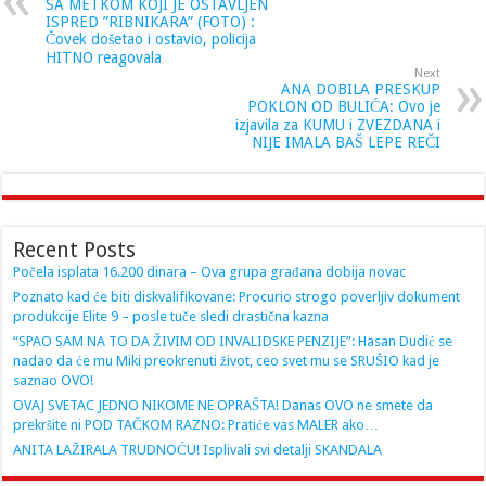
SA METKOM KOJI JE OSTAVLJEN
ISPRED ”RIBNIKARA” (FOTO) :
Čovek došetao i ostavio, policija
HITNO reagovala
Next
ANA DOBILA PRESKUP
POKLON OD BULIĆA: Ovo je
izjavila za KUMU i ZVEZDANA i
NIJE IMALA BAŠ LEPE REČI
Recent Posts
Počela isplata 16.200 dinara – Ova grupa građana dobija novac
Poznato kad će biti diskvalifikovane: Procurio strogo poverljiv dokument
produkcije Elite 9 – posle tuče sledi drastična kazna
“SPAO SAM NA TO DA ŽIVIM OD INVALIDSKE PENZIJE”: Hasan Dudić se
nadao da će mu Miki preokrenuti život, ceo svet mu se SRUŠIO kad je
saznao OVO!
OVAJ SVETAC JEDNO NIKOME NE OPRAŠTA! Danas OVO ne smete da
prekršite ni POD TAČKOM RAZNO: Pratiće vas MALER ako…
ANITA LAŽIRALA TRUDNOĆU! Isplivali svi detalji SKANDALA