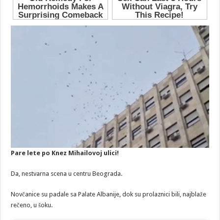
Pare lete po Knez Mihailovoj ulici!
Da, nestvarna scena u centru Beograda.
Novčanice su padale sa Palate Albanije, dok su prolaznici bili, najblaže
rečeno, u šoku.