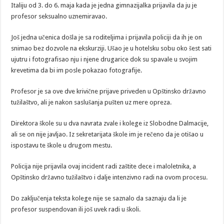
Italiju od 3. do 6. maja kada je jedna gimnazijalka prijavila da ju je
profesor seksualno uznemiravao.
Još jedna učenica došla je sa roditeljima i prijavila policiji da ih je on
snimao bez dozvole na ekskurziji. Ušao je u hotelsku sobu oko šest sati
ujutru i fotografisao nju i njene drugarice dok su spavale u svojim
krevetima da bi im posle pokazao fotografije.
Profesor je sa ove dve krivične prijave priveden u Opštinsko državno
tužilaštvo, ali je nakon saslušanja pušten uz mere opreza.
Direktora škole su u dva navrata zvale i kolege iz Slobodne Dalmacije,
ali se on nije javljao. Iz sekretarijata škole im je rečeno da je otišao u
ispostavu te škole u ​​drugom mestu.
Policija nije prijavila ovaj incident radi zaštite dece i maloletnika, a
Opštinsko državno tužilaštvo i dalje intenzivno radi na ovom procesu.
Do zaključenja teksta kolege nije se saznalo da saznaju da li je
profesor suspendovan ili još uvek radi u školi.