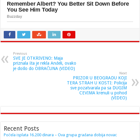
Previous
SVE JE OTKRIVENO: Maja
priznala šta je rekla Anđeli, ovako
je došlo do OBRAČUNA (VIDEO)
Next
PRIZOR U BEOGRADU KOJI
TERA STRAH U KOSTI: Policija
sve pozatvarala pa sa DUGIM
CEVIMA krenuli u pohod
(VIDEO)
Recent Posts
Počela isplata 16.200 dinara – Ova grupa građana dobija novac