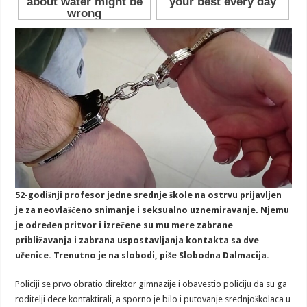
52-godišnji profesor jedne srednje škole na ostrvu prijavljen
je za neovlašćeno snimanje i seksualno uznemiravanje. Njemu
je određen pritvor i izrečene su mu mere zabrane
približavanja i zabrana uspostavljanja kontakta sa dve
učenice. Trenutno je na slobodi, piše Slobodna Dalmacija.
Policiji se prvo obratio direktor gimnazije i obavestio policiju da su ga
roditelji dece kontaktirali, a sporno je bilo i putovanje srednjoškolaca u