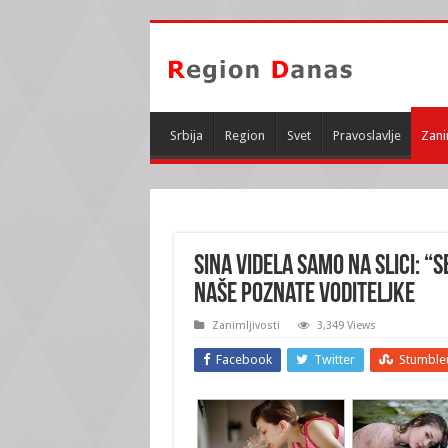
Srbija
Region
Svet
Pravoslavlje
Zani
SINA VIDELA SAMO NA SLICI: 
naše poznate voditeljke
Zanimljivosti
3,349 Views
Facebook
Twitter
Stumble