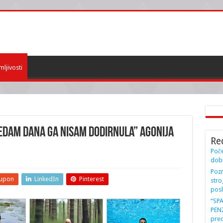
mljivosti
“Sedam dana ga nisam dodirnula” Agonija
Re
Poče
dobi
Pozn
upon
LinkedIn
Pinterest
stro
posl
“SP
PENZ
preo