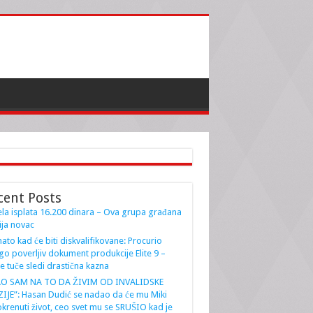
cent Posts
la isplata 16.200 dinara – Ova grupa građana
ja novac
ato kad će biti diskvalifikovane: Procurio
go poverljiv dokument produkcije Elite 9 –
e tuče sledi drastična kazna
AO SAM NA TO DA ŽIVIM OD INVALIDSKE
IJE”: Hasan Dudić se nadao da će mu Miki
krenuti život, ceo svet mu se SRUŠIO kad je