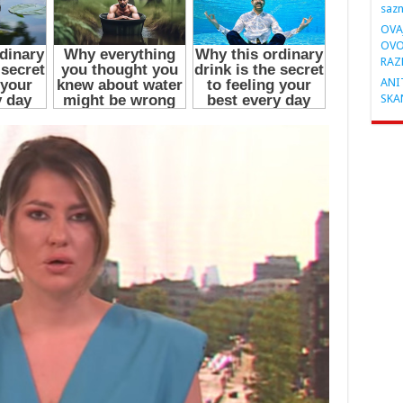
saz
OVA
OVO
RAZ
ANIT
SKA