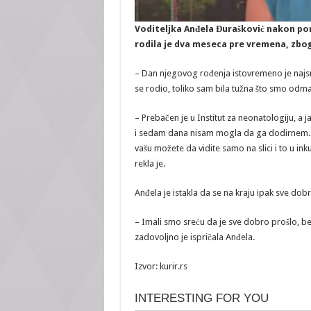
Voditeljka Anđela Đurašković nakon por
rodila je dva meseca pre vremena, zbog
– Dan njegovog rođenja istovremeno je najsre
se rodio, toliko sam bila tužna što smo odm
– Prebačen je u Institut za neonatologiju, a 
i sedam dana nisam mogla da ga dodirnem. 
vašu možete da vidite samo na slici i to u i
rekla je.
Anđela je istakla da se na kraju ipak sve dobro
– Imali smo sreću da je sve dobro prošlo, be
zadovoljno je ispričala Anđela.
Izvor: kurir.rs