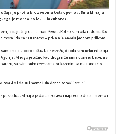
ođaja je prošla kroz veoma težak period. Sina Mihajla
 čega je morao da leži u inkubatoru.
ćniji i najtužniji dan u mom životu. Koliko sam bila radosna što
ah morali da se rastanemo – pričala je Anđela jednom prilikom.
ja sam ostala u porodilištu. Na nesreću, dobila sam neku infekciju
Agonija. Mnogo je tužno kad drugim ženama donesu bebe, a vi
nkubatoru, sa svim onim cevčicama prikačenim za majušno telo –
 završilo i da su i mama i sin danas zdravi i srećni.
z posledica. Mihajlo je danas zdravo i napredno dete – srećno i