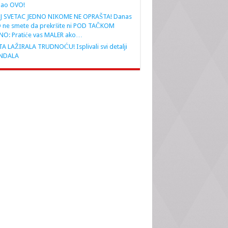
nao OVO!
J SVETAC JEDNO NIKOME NE OPRAŠTA! Danas
 ne smete da prekršite ni POD TAČKOM
NO: Pratiće vas MALER ako…
A LAŽIRALA TRUDNOĆU! Isplivali svi detalji
NDALA