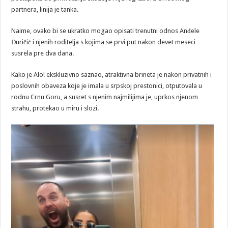
partnera, linija je tanka.
Naime, ovako bi se ukratko mogao opisati trenutni odnos Anđele
Đuričić i njenih roditelja s kojima se prvi put nakon devet meseci
susrela pre dva dana.
Kako je Alo! ekskluzivno saznao, atraktivna brineta je nakon privatnih i
poslovnih obaveza koje je imala u srpskoj prestonici, otputovala u
rodnu Crnu Goru, a susret s njenim najmilijima je, uprkos njenom
strahu, protekao u miru i slozi.