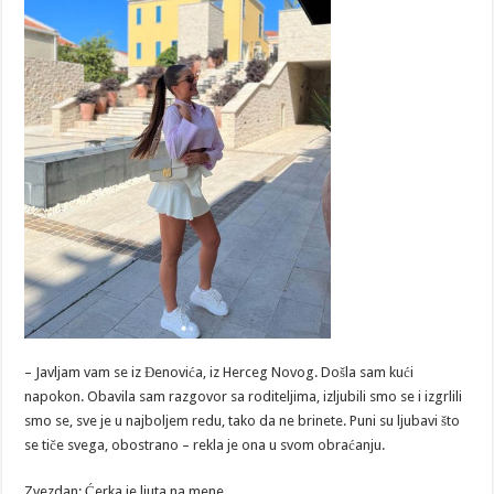
– Javljam vam se iz Đenovića, iz Herceg Novog. Došla sam kući
napokon. Obavila sam razgovor sa roditeljima, izljubili smo se i izgrlili
smo se, sve je u najboljem redu, tako da ne brinete. Puni su ljubavi što
se tiče svega, obostrano – rekla je ona u svom obraćanju.
Zvezdan: Ćerka je ljuta na mene