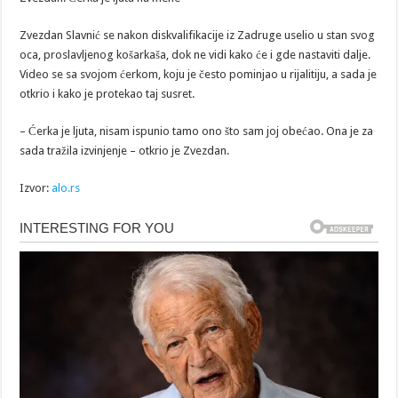
Zvezdan Slavnić se nakon diskvalifikacije iz Zadruge uselio u stan svog
oca, proslavljenog košarkaša, dok ne vidi kako će i gde nastaviti dalje.
Video se sa svojom ćerkom, koju je često pominjao u rijalitiju, a sada je
otkrio i kako je protekao taj susret.
– Ćerka je ljuta, nisam ispunio tamo ono što sam joj obećao. Ona je za
sada tražila izvinjenje – otkrio je Zvezdan.
Izvor:
alo.rs