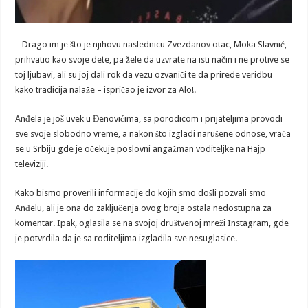
– Drago im je što je njihovu naslednicu Zvezdanov otac, Moka Slavnić,
prihvatio kao svoje dete, pa žele da uzvrate na isti način i ne protive se
toj ljubavi, ali su joj dali rok da vezu ozvaniči te da prirede veridbu
kako tradicija nalaže – ispričao je izvor za Alo!.
Anđela je još uvek u Đenovićima, sa porodicom i prijateljima provodi
sve svoje slobodno vreme, a nakon što izgladi narušene odnose, vraća
se u Srbiju gde je očekuje poslovni angažman voditeljke na Hajp
televiziji.
Kako bismo proverili informacije do kojih smo došli pozvali smo
Anđelu, ali je ona do zaključenja ovog broja ostala nedostupna za
komentar. Ipak, oglasila se na svojoj društvenoj mreži Instagram, gde
je potvrdila da je sa roditeljima izgladila sve nesuglasice.