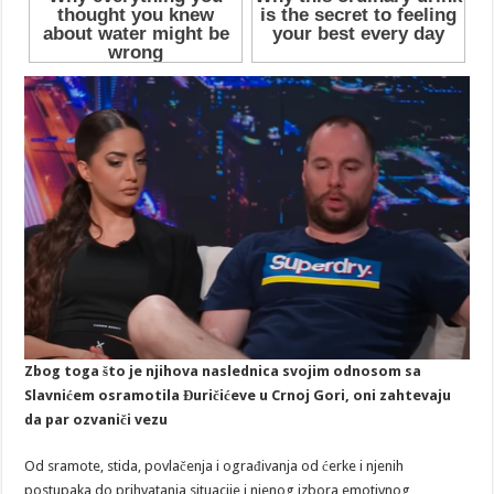
Zbog toga što je njihova naslednica svojim odnosom sa
Slavnićem osramotila Đuričićeve u Crnoj Gori, oni zahtevaju
da par ozvaniči vezu
Od sramote, stida, povlačenja i ograđivanja od ćerke i njenih
postupaka do prihvatanja situacije i njenog izbora emotivnog