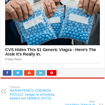
Previous
NAŠEM PEVAČU IZNENADA
POZLILO: Savijao se od bolova,
kamera sve SNIMILA (FOTO)
Next
UDARNO! ZEMLJA JE