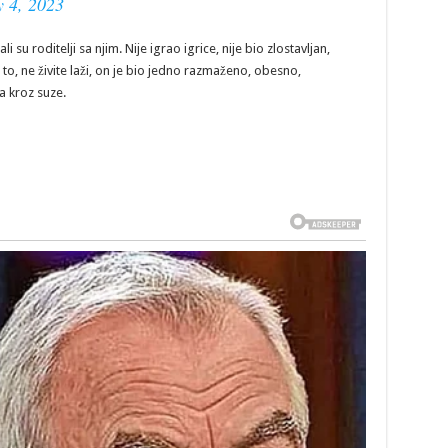
 4, 2023
 su roditelji sa njim. Nije igrao igrice, nije bio zlostavljan,
e to, ne živite laži, on je bio jedno razmaženo, obesno,
a kroz suze.