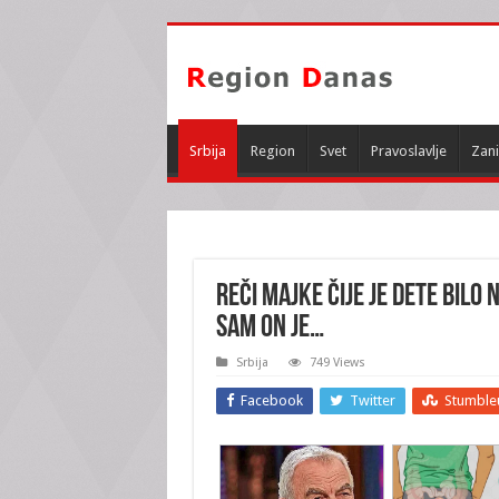
Srbija
Region
Svet
Pravoslavlje
Zani
REČI MAJKE ČIJE JE DETE BILO
sam ON JE…
Srbija
749 Views
Facebook
Twitter
Stumble