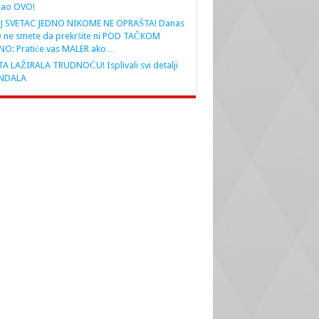
nao OVO!
J SVETAC JEDNO NIKOME NE OPRAŠTA! Danas
 ne smete da prekršite ni POD TAČKOM
NO: Pratiće vas MALER ako…
A LAŽIRALA TRUDNOĆU! Isplivali svi detalji
NDALA