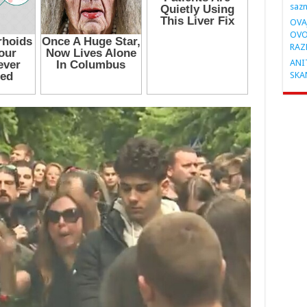
saz
OVA
OVO
RAZ
ANIT
SKA