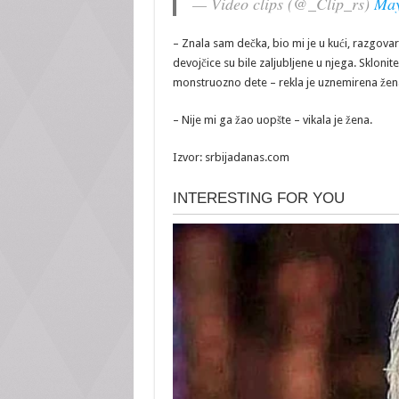
— Video clips (@_Clip_rs)
May
– Znala sam dečka, bio mi je u kući, razgovarali
devojčice su bile zaljubljene u njega. Sklonit
monstruozno dete – rekla je uznemirena žen
– Nije mi ga žao uopšte – vikala je žena.
Izvor: srbijadanas.com