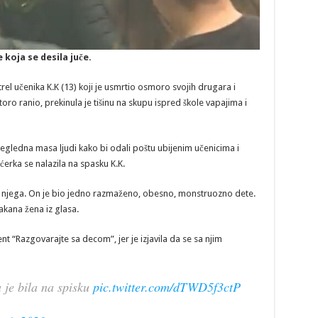
 koja se desila juče.
rel učenika K.K (13) koji je usmrtio osmoro svojih drugara i
oro ranio, prekinula je tišinu na skupu ispred škole vapajima i
regledna masa ljudi kako bi odali poštu ubijenim učenicima i
ćerka se nalazila na spasku K.K.
ce u njega. On je bio jedno razmaženo, obesno, monstruozno dete.
akana žena iz glasa.
 “Razgovarajte sa decom”, jer je izjavila da se sa njim
 je bila na spisku
pic.twitter.com/dTWD5f3ctP