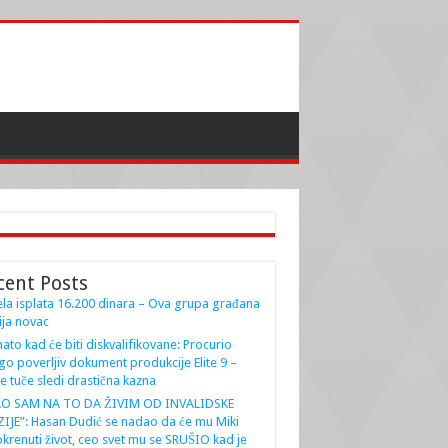
cent Posts
la isplata 16.200 dinara – Ova grupa građana
ja novac
ato kad će biti diskvalifikovane: Procurio
go poverljiv dokument produkcije Elite 9 –
e tuče sledi drastična kazna
AO SAM NA TO DA ŽIVIM OD INVALIDSKE
IJE”: Hasan Dudić se nadao da će mu Miki
krenuti život, ceo svet mu se SRUŠIO kad je