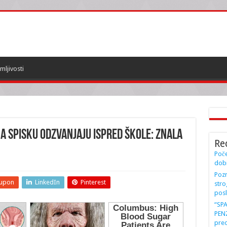
mljivosti
 NA SPISKU ODZVANJAJU ISPRED ŠKOLE: Znala
Re
Poče
dobi
Pozn
upon
LinkedIn
Pinterest
stro
posl
“SP
PENZ
preo