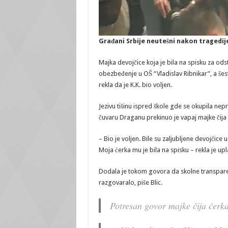
Građani Srbije neutešni nakon tragedije
Majka devojčice koja je bila na spisku za odst
obezbeđenje u OŠ “Vladislav Ribnikar”, a šest
rekla da je K.K. bio voljen.
Jezivu tišinu ispred škole gde se okupila nep
čuvaru Draganu prekinuo je vapaj majke čija 
– Bio je voljen. Bile su zaljubljene devojči
Moja ćerka mu je bila na spisku – rekla je upl
Dodala je tokom govora da skolne transparent
razgovaralo, piše Blic.
Potresan govor majke čija ćerka