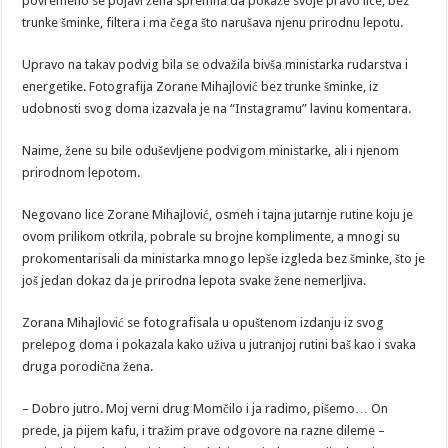
povremeno se pojavi žena spremna da pokaže svoje pravo lice, bez
trunke šminke, filtera i ma čega što narušava njenu prirodnu lepotu.
Upravo na takav podvig bila se odvažila bivša ministarka rudarstva i
energetike. Fotografija Zorane Mihajlović bez trunke šminke, iz
udobnosti svog doma izazvala je na “Instagramu” lavinu komentara.
Naime, žene su bile oduševljene podvigom ministarke, ali i njenom
prirodnom lepotom.
Negovano lice Zorane Mihajlović, osmeh i tajna jutarnje rutine koju je
ovom prilikom otkrila, pobrale su brojne komplimente, a mnogi su
prokomentarisali da ministarka mnogo lepše izgleda bez šminke, što je
još jedan dokaz da je prirodna lepota svake žene nemerljiva.
Zorana Mihajlović se fotografisala u opuštenom izdanju iz svog
prelepog doma i pokazala kako uživa u jutranjoj rutini baš kao i svaka
druga porodična žena.
– Dobro jutro. Moj verni drug Momčilo i ja radimo, pišemo… On
prede, ja pijem kafu, i tražim prave odgovore na razne dileme –