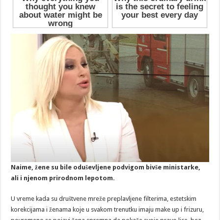
Naime, žene su bile oduševljene podvigom bivše ministarke,
ali i njenom prirodnom lepotom.
U vreme kada su društvene mreže preplavljene filterima, estetskim
korekcijama i ženama koje u svakom trenutku imaju make up i frizuru,