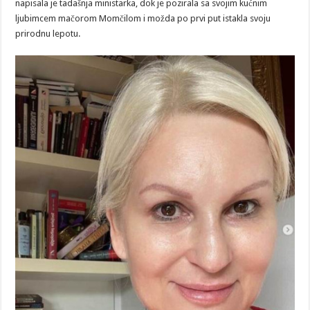
napisala je tadašnja ministarka, dok je pozirala sa svojim kućnim
ljubimcem mačorom Momčilom i možda po prvi put istakla svoju
prirodnu lepotu.