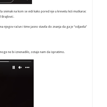
la snimak na kom se vidi kako pored nje u krevetu leži muškarac
l Brajlović.
na njegov račun i time jasno stavila do znanja da ga je “odjavila”
mnoge ne bi iznenadilo, ostaje nam da ispratimo.