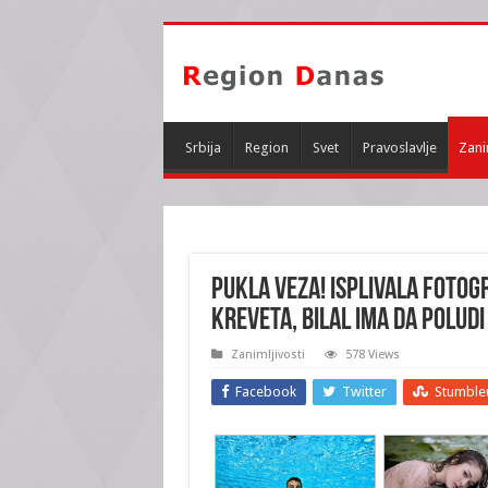
Srbija
Region
Svet
Pravoslavlje
Zani
PUKLA VEZA! Isplivala fotog
kreveta, Bilal ima da poludi
Zanimljivosti
578 Views
Facebook
Twitter
Stumble