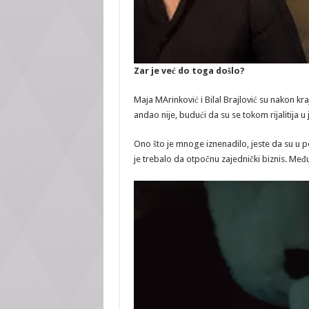
Zar je već do toga došlo?
Maja MArinković i Bilal Brajlović su nakon kr
andao nije, budući da su se tokom rijalitija 
Ono što je mnoge iznenadilo, jeste da su u po 
je trebalo da otpočnu zajednički biznis. Međ