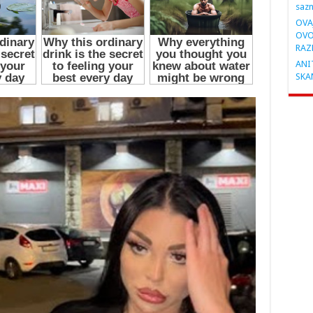
saz
OVA
OVO
RAZ
ANIT
SKA