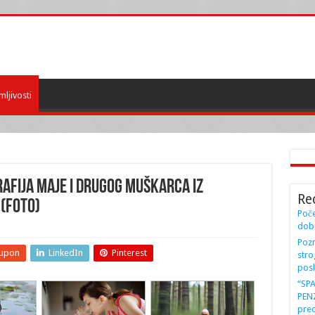
mljivosti
rafija Maje i DRUGOG MUŠKARCA iz
Re
 (FOTO)
Poče
dobi
Pozn
upon
LinkedIn
Pinterest
stro
posl
“SP
PENZ
preo