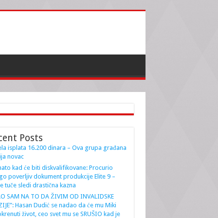
cent Posts
la isplata 16.200 dinara – Ova grupa građana
ja novac
ato kad će biti diskvalifikovane: Procurio
go poverljiv dokument produkcije Elite 9 –
e tuče sledi drastična kazna
AO SAM NA TO DA ŽIVIM OD INVALIDSKE
IJE”: Hasan Dudić se nadao da će mu Miki
krenuti život, ceo svet mu se SRUŠIO kad je