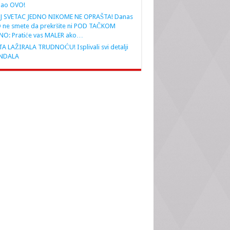
nao OVO!
J SVETAC JEDNO NIKOME NE OPRAŠTA! Danas
 ne smete da prekršite ni POD TAČKOM
NO: Pratiće vas MALER ako…
A LAŽIRALA TRUDNOĆU! Isplivali svi detalji
NDALA