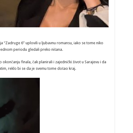
aja “Zadruge 6” uplovili u ljubavnu romansu, iako se tome niko
u jednom periodu gledali preko nišana.
okončanju finala, čak planirali i zajednički život u Sarajevu i da
utim, reklo bi se da je svemu tome došao kraj.