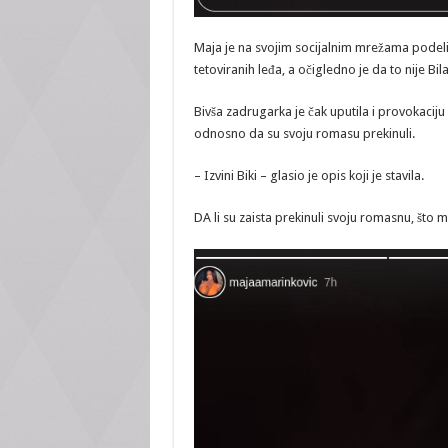
Maja je na svojim socijalnim mrežama podeli
tetoviranih leđa, a očigledno je da to nije Bila
Bivša zadrugarka je čak uputila i provokaciju 
odnosno da su svoju romasu prekinuli.
– Izvini Biki – glasio je opis koji je stavila.
DA li su zaista prekinuli svoju romasnu, što 