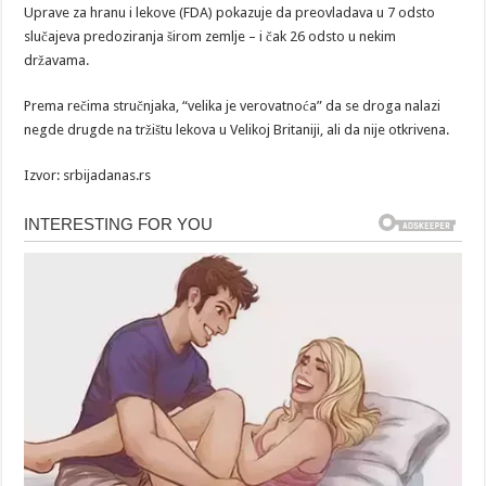
Uprave za hranu i lekove (FDA) pokazuje da preovladava u 7 odsto
slučajeva predoziranja širom zemlje – i čak 26 odsto ​​u nekim
državama.
Prema rečima stručnjaka, “velika je verovatnoća” da se droga nalazi
negde drugde na tržištu lekova u Velikoj Britaniji, ali da nije otkrivena.
Izvor: srbijadanas.rs