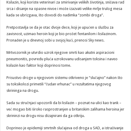
Ksilazin, koji koriste veterinari za smirivanje velikih životinja, snižava rad
srca i disanje na opasne nivoe i može izazvati velike mrlje trulog mesa
kada se ubrizgava, što dovodi do nadimka “zombi droga”.
Pretpostavlja se da je otac dvoje dece, koji je upućen u službu za
zavisnost, uzimao heroin koji je bio prožet fentanilom i ksilazinom.
Pronađen je u dnevnoj sobi u svojoj kući, prenosi Sky news.
Mrtvozornik je utvrdio uzrok njegove smrti kao akutni aspiracioni
pneumonitis, povredu pluća uzrokovanu udisanjem toksina i naveo
ksilazin kao faktor koji doprinosi tome.
Prisustvo droge u njegovom sistemu otkriveno je “slučajno” nakon što
su toksikolozi primetili “čudan vrhunac” u rezultatima njegovog
skrininga na drogu.
Sada su stručnjaci upozorili da bi ksilazin – poznat na ulici kao trank –
već mogao biti široko rasprostranjen u britanskim zalihama heroina jer
skrininzi na drogu nisu dizajnirani da ga otkriju.
Doprineo je epidemiji smrtnih slučajeva od droga u SAD, a istraživanje