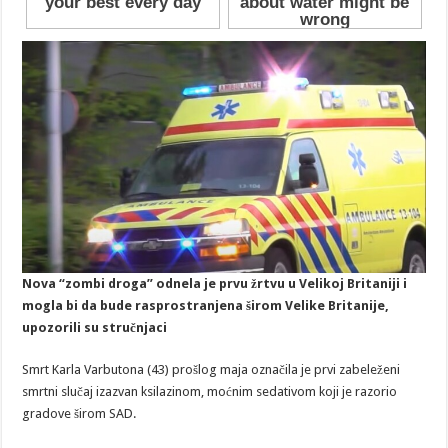
Nova “zombi droga” odnela je prvu žrtvu u Velikoj Britaniji i
mogla bi da bude rasprostranjena širom Velike Britanije,
upozorili su stručnjaci
Smrt Karla Varbutona (43) prošlog maja označila je prvi zabeleženi
smrtni slučaj izazvan ksilazinom, moćnim sedativom koji je razorio
gradove širom SAD.