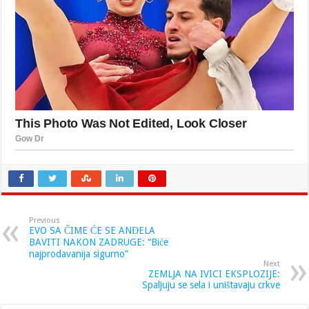
Previous
EVO SA ČIME ĆE SE ANĐELA
BAVITI NAKON ZADRUGE: “Biće
najprodavanija sigurno”
Next
ZEMLJA NA IVICI EKSPLOZIJE:
Spaljuju se sela i uništavaju crkve