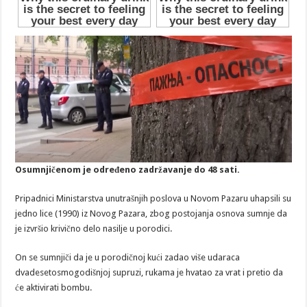
Osumnjičenom je određeno zadržavanje do 48 sati.
Pripadnici Ministarstva unutrašnjih poslova u Novom Pazaru uhapsili su
jedno lice (1990) iz Novog Pazara, zbog postojanja osnova sumnje da
je izvršio krivično delo nasilje u porodici.
On se sumnjiči da je u porodičnoj kući zadao više udaraca
dvadesetosmogodišnjoj supruzi, rukama je hvatao za vrat i pretio da
će aktivirati bombu.