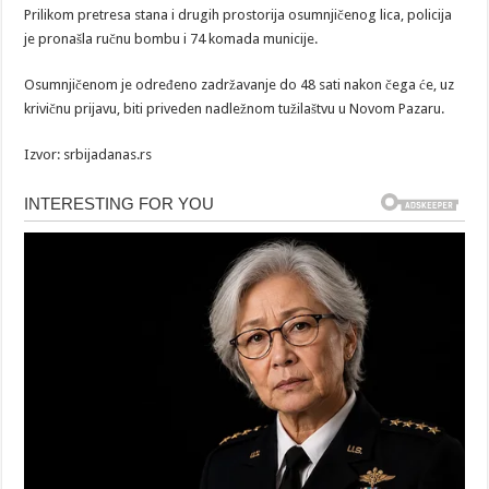
Prilikom pretresa stana i drugih prostorija osumnjičenog lica, policija
je pronašla ručnu bombu i 74 komada municije.
Osumnjičenom je određeno zadržavanje do 48 sati nakon čega će, uz
krivičnu prijavu, biti priveden nadležnom tužilaštvu u Novom Pazaru.
Izvor: srbijadanas.rs