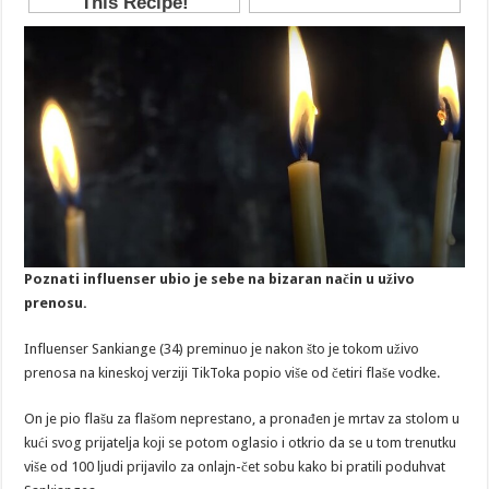
Poznati influenser ubio je sebe na bizaran način u uživo
prenosu.
Influenser Sankiange (34) preminuo je nakon što je tokom uživo
prenosa na kineskoj verziji TikToka popio više od četiri flaše vodke.
On je pio flašu za flašom neprestano, a pronađen je mrtav za stolom u
kući svog prijatelja koji se potom oglasio i otkrio da se u tom trenutku
više od 100 ljudi prijavilo za onlajn-čet sobu kako bi pratili poduhvat