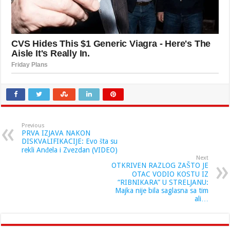
Previous
PRVA IZJAVA NAKON
DISKVALIFIKACIJE: Evo šta su
rekli Anđela i Zvezdan (VIDEO)
Next
OTKRIVEN RAZLOG ZAŠTO JE
OTAC VODIO KOSTU IZ
“RIBNIKARA” U STRELJANU:
Majka nije bila saglasna sa tim
ali…