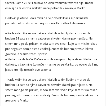
favorit. Samo ću reći sa niko od ovih trenutnih favorita nije. Imam
osećaj da ta osoba svakako neće pobediti – rekao je Marko.
Đedović je otkrio i da li misli da će pobednik ali i superfinalisti
pametno iskoristiti novac koji su zaradili prethodnih meseci.
– Kada vidim šta se sve dešava i da bih sa tim ljudima morao da
budem 24 sata sa njima zatvoren, shvatim da mi ipak nije žao. Ne
smem mnogo da pričam, mada sam sve stvari koje sam mislio rekao
pre nego što sam postao voditelj. Znam da budem previše iskren… –
govorio je Marko.foto: Espreso
– Nadam se da hoće. Počeo sam da verujem u lepe stvari. Nadam se
da hoće, a žao mi je što neće – nasmejao se Marko, pa otkrio da li mu
je žao što nije učesnik ove sezone:
– Kada vidim šta se sve dešava i da bih sa tim ljudima morao da
budem 24 sata sa njima zatvoren, shvatim da mi ipak nije žao. Ne
smem mnogo da pričam, mada sam sve stvari koje sam mislio rekao
pre nego što sam postao voditelj. Znam da budem previše iskren… –
govorio je Marko.