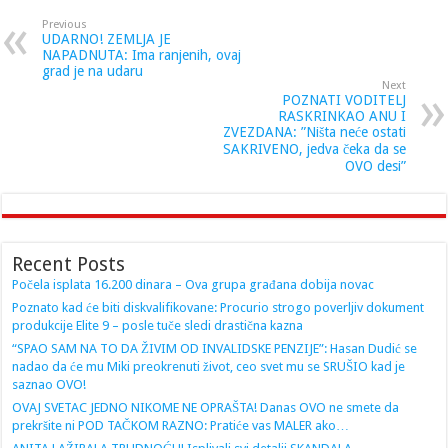
Previous
UDARNO! ZEMLJA JE
NAPADNUTA: Ima ranjenih, ovaj
grad je na udaru
Next
POZNATI VODITELJ
RASKRINKAO ANU I
ZVEZDANA: ”Ništa neće ostati
SAKRIVENO, jedva čeka da se
OVO desi”
Recent Posts
Počela isplata 16.200 dinara – Ova grupa građana dobija novac
Poznato kad će biti diskvalifikovane: Procurio strogo poverljiv dokument
produkcije Elite 9 – posle tuče sledi drastična kazna
“SPAO SAM NA TO DA ŽIVIM OD INVALIDSKE PENZIJE”: Hasan Dudić se
nadao da će mu Miki preokrenuti život, ceo svet mu se SRUŠIO kad je
saznao OVO!
OVAJ SVETAC JEDNO NIKOME NE OPRAŠTA! Danas OVO ne smete da
prekršite ni POD TAČKOM RAZNO: Pratiće vas MALER ako…