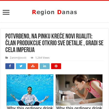
POTVRĐENO, NA PINKU KREĆE NOVI RIJALITI:
Član produkcije otkrio sve DETALJE , gradi se
cela IMPERIJA
Zanimljivosti
1,264 Views