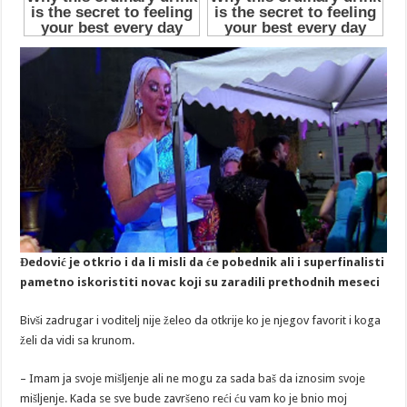
Đedović je otkrio i da li misli da će pobednik ali i superfinalisti
pametno iskoristiti novac koji su zaradili prethodnih meseci
Bivši zadrugar i voditelj nije želeo da otkrije ko je njegov favorit i koga
želi da vidi sa krunom.
– Imam ja svoje mišljenje ali ne mogu za sada baš da iznosim svoje
mišljenje. Kada se sve bude završeno reći ću vam ko je bnio moj