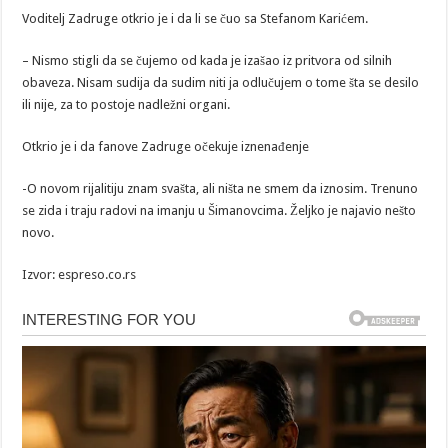
Voditelj Zadruge otkrio je i da li se čuo sa Stefanom Karićem.
– Nismo stigli da se čujemo od kada je izašao iz pritvora od silnih
obaveza. Nisam sudija da sudim niti ja odlučujem o tome šta se desilo
ili nije, za to postoje nadležni organi.
Otkrio je i da fanove Zadruge očekuje iznenađenje
-O novom rijalitiju znam svašta, ali ništa ne smem da iznosim. Trenuno
se zida i traju radovi na imanju u Šimanovcima. Željko je najavio nešto
novo.
Izvor: espreso.co.rs