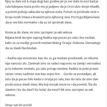
Njoj su dani od 4. maja dugi kao godine jer je sve stalo te noći kad je
čula kuknjavu muža pošto mu je javljeno da je Uroš ubio dvoje mladih,
a potom policija zakucala na njihova vrata. Potom su pristizale vesti o
broju novih žrtava u krvavom piru njihovog sina. Pre toga Biljana kaže
da je sve bilo normalno i da su svi spremali slavu.
Kome je do slave, mi smo zacrnjeni za vek vekova
Biljana tvrdi da njen suprug Radiša nije pucao po selu i bio nasilan,
kako su za medije govorili meštani Malog Orašja i Dubone. Demantuje
da su slavili Đurđevdan.
– Radiša nije monstrum, kao što su ga meštani predstavili, on nikome
nije nanosio zlo. Zanimali smo se radeći naporno na zemlji i verovatno
je to nekome smetalo, pa zato pričaju neistine. Radiša se jeste pravio
važan i imao nadmen stav kao vojno lice… Gordo se postavljao, ali
lažu da je pucao bilo kada iz oružja po selu, kao što lažu da smo dan
posle užasa slavili slavu. Ma koji mozak može to i da pomisli. Šta da
slavimo i ko da slavi?! Ko kolač da mesi?! Mi smo zacrnjeni za vek
vekova.
Imao sve što poželi