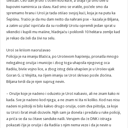
svestan. Ceo dan je bio s ocem kod kuće, a snaja i ja smo bile u
kupovini namirnica za slavu. Kad smo se vratile, počele smo da
spremamo hranu i Uroš je tada otišao svojoj kući, koja je na putu ka
Šepšinu. Tražio je da mu dam nešto da nahrani pse – kazala je Biljana,
a zatim uz plač ispričala da su roditelji Urošu opremili jedan sprat u
vikendici i kupili mu mašine, hladnjaču i poklonili 10 hektara zemlje kad
je rekao da želi da živi na selu.
Uroš se krišom naoružavao
Policija je na imanju Blažića, po Uroševom hapšenju, pronašla mnogo
nelegalnog oružja i municije i zbog toga uhapsila njegovog oca
Radišu, bivše vojno lice, a zbog istog dela uhapšen je u Urošev ujak
Goran G. iz Vinjišta, na čijem imanju se Uroš skrivao posle zločina.
Biljana tvrdi da je njen suprug nevin.
– Oružje koje je nađeno i oduzeto je Uroš nabavio, ali ne znam kako ni
kada. Sve je nađeno kod njega, a ne znam ni šta ni koliko. Kod nas nisu
nađeni ni pištolji ni bilo kakvo drugo oružje, osim dva pištolja, za koje
su Uroš i brat imali dozvole. Njih sam ja donela i predala u ruke policiji,
a priča se da su čitave sanduke našli. Verujem da će DNK i istraga
pokazati čije je oružje i da Radiša s njim nema veze i da je nevin u