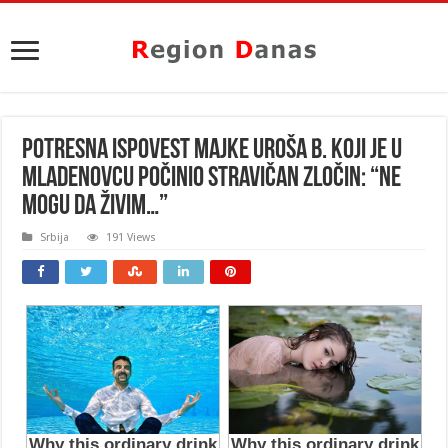
POTRESNA ISPOVEST MAJKE UROŠA B. KOJI JE U
MLADENOVCU POČINIO STRAVIČAN ZLOČIN: “Ne
mogu da živim…”
Srbija
191 Views