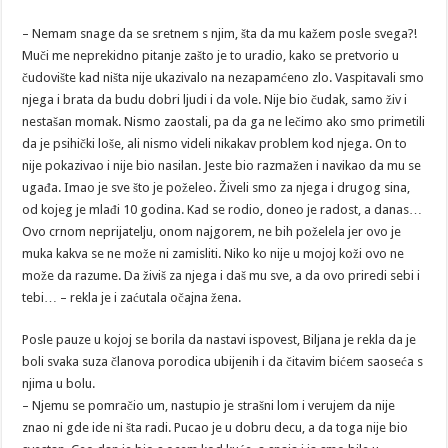
– Nemam snage da se sretnem s njim, šta da mu kažem posle svega?!
Muči me neprekidno pitanje zašto je to uradio, kako se pretvorio u
čudovište kad ništa nije ukazivalo na nezapamćeno zlo. Vaspitavali smo
njega i brata da budu dobri ljudi i da vole. Nije bio čudak, samo živ i
nestašan momak. Nismo zaostali, pa da ga ne lečimo ako smo primetili
da je psihički loše, ali nismo videli nikakav problem kod njega. On to
nije pokazivao i nije bio nasilan. Jeste bio razmažen i navikao da mu se
ugađa. Imao je sve što je poželeo. Živeli smo za njega i drugog sina,
od kojeg je mlađi 10 godina. Kad se rodio, doneo je radost, a danas…
Ovo crnom neprijatelju, onom najgorem, ne bih poželela jer ovo je
muka kakva se ne može ni zamisliti. Niko ko nije u mojoj koži ovo ne
može da razume. Da živiš za njega i daš mu sve, a da ovo priredi sebi i
tebi… – rekla je i zaćutala očajna žena.
Posle pauze u kojoj se borila da nastavi ispovest, Biljana je rekla da je
boli svaka suza članova porodica ubijenih i da čitavim bićem saoseća s
njima u bolu.
– Njemu se pomračio um, nastupio je strašni lom i verujem da nije
znao ni gde ide ni šta radi. Pucao je u dobru decu, a da toga nije bio