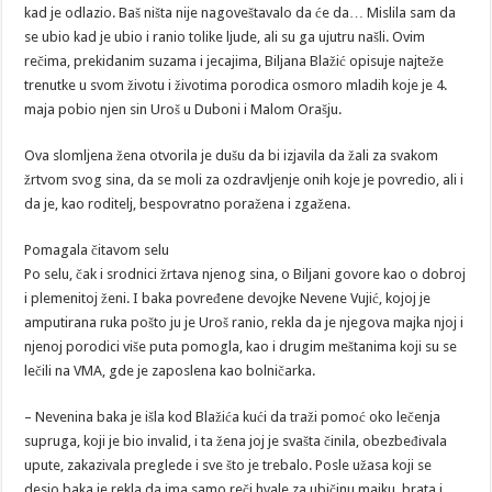
kad je odlazio. Baš ništa nije nagoveštavalo da će da… Mislila sam da
se ubio kad je ubio i ranio tolike ljude, ali su ga ujutru našli. Ovim
rečima, prekidanim suzama i jecajima, Biljana Blažić opisuje najteže
trenutke u svom životu i životima porodica osmoro mladih koje je 4.
maja pobio njen sin Uroš u Duboni i Malom Orašju.
Ova slomljena žena otvorila je dušu da bi izjavila da žali za svakom
žrtvom svog sina, da se moli za ozdravljenje onih koje je povredio, ali i
da je, kao roditelj, bespovratno poražena i zgažena.
Pomagala čitavom selu
Po selu, čak i srodnici žrtava njenog sina, o Biljani govore kao o dobroj
i plemenitoj ženi. I baka povređene devojke Nevene Vujić, kojoj je
amputirana ruka pošto ju je Uroš ranio, rekla da je njegova majka njoj i
njenoj porodici više puta pomogla, kao i drugim meštanima koji su se
lečili na VMA, gde je zaposlena kao bolničarka.
– Nevenina baka je išla kod Blažića kući da traži pomoć oko lečenja
supruga, koji je bio invalid, i ta žena joj je svašta činila, obezbeđivala
upute, zakazivala preglede i sve što je trebalo. Posle užasa koji se
desio baka je rekla da ima samo reči hvale za ubičinu majku, brata i