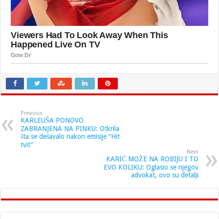
Previous
KARLEUŠA PONOVO
ZABRANJENA NA PINKU: Otkrila
šta se dešavalo nakon emisije “Hit
tvit”
Next
KARIĆ MOŽE NA ROBIJU I TO
EVO KOLIKU: Oglasio se njegov
advokat, ovo su detalji