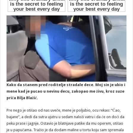
Kako da stanem pred roditelje stradale dece. Moj sin je ubio i
mene kad je pucao u nevinu decu, zakopao me živu, kroz suze
priča Bilja Blažić.
Pre nego je otišao od nas uveče, mene je poljubio, ocu rekao: “Ćao,
bajane”, a dedi da sutra ujutru u sedam naloži vatru i da će on doći da
peku prase i jagnje. Ostavio je blatnjave patike da mu operem, otišao
je u papučama. Tražio je da dodam maline u tortu koju sam spremala