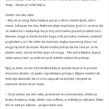
snaju – kazao je rođak Vujića.
Uništio sve oko sebe
– Moj sin je onog dana, kada je pucao u decu i nevine ljude, ubio i
mene. Zakopao me živu. Neka me ubije onaj kome god će i za mrvu da
se olakša bol i muka koju mu je moj Uroš naneo pucavši proklete noći.
Nemam snage ni života da bilo koga iz tih porodica sretnem, a kamoli
pogledam u oči. Ne želim da živim kao majka masovnog ubice i ne
mogu taj teret da nosim. Nisam tražila policiju da me čuva jer se ne
plašim smrti, ona bi mi bila spas od ovoga – tiho priča Biljana, koja je
sada sama u kući sa svekrom pod stalnim nadzorom policije.
Njoj se, kaže, ne živi od trenutka kada je saznala da je Uroš počinio
masovno ubistvo. Uz jauke i isprekidano pričajući, Biljana svedoči da
ništa nije ukazivalo da će Uroš zapucati na komšije i dospeti na
naslovne strane širom sveta.
– On je uništio sve oko sebe, pretvorivši se u monstruma. Uništio je
brata, bratanca, snaju, dedu i svu rodbinu, a roditelje je sahranio. Neka
mu se sudi po zakonu – jecajući kaže ona.