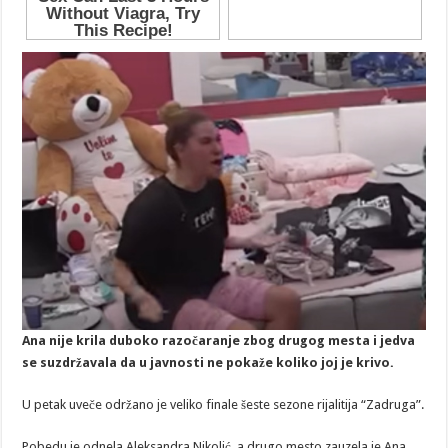
Ana nije krila duboko razočaranje zbog drugog mesta i jedva
se suzdržavala da u javnosti ne pokaže koliko joj je krivo.
U petak uveče održano je veliko finale šeste sezone rijalitija “Zadruga”.
Pobedu je odnela Aleksandra Nikolić, a drugo mesto zauzela je Ana