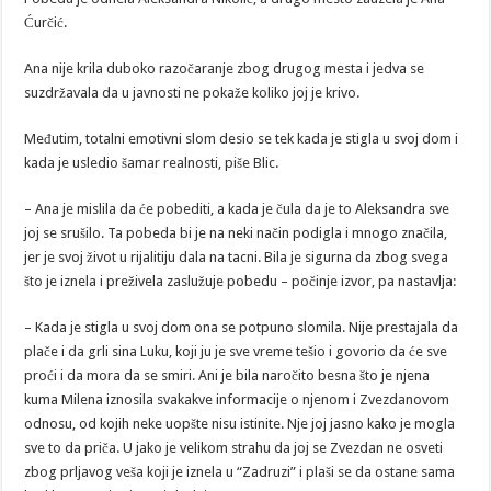
Ćurčić.
Ana nije krila duboko razočaranje zbog drugog mesta i jedva se
suzdržavala da u javnosti ne pokaže koliko joj je krivo.
Međutim, totalni emotivni slom desio se tek kada je stigla u svoj dom i
kada je usledio šamar realnosti, piše Blic.
– Ana je mislila da će pobediti, a kada je čula da je to Aleksandra sve
joj se srušilo. Ta pobeda bi je na neki način podigla i mnogo značila,
jer je svoj život u rijalitiju dala na tacni. Bila je sigurna da zbog svega
što je iznela i preživela zaslužuje pobedu – počinje izvor, pa nastavlja:
– Kada je stigla u svoj dom ona se potpuno slomila. Nije prestajala da
plače i da grli sina Luku, koji ju je sve vreme tešio i govorio da će sve
proći i da mora da se smiri. Ani je bila naročito besna što je njena
kuma Milena iznosila svakakve informacije o njenom i Zvezdanovom
odnosu, od kojih neke uopšte nisu istinite. Nje joj jasno kako je mogla
sve to da priča. U jako je velikom strahu da joj se Zvezdan ne osveti
zbog prljavog veša koji je iznela u “Zadruzi” i plaši se da ostane sama