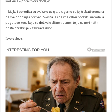
kod kuće – priča izvor i dodaje:
– Majka i porodica su svakako uz nju, a sigurno će joj trebati vremena
da sve odboluje i prihvati. Svesna je i da ima veliku podršku naroda, a
pogotovo žena koje su doživele slične traume i to je na neki način
dosta ohrabruje – završava izvor.
Izvor: alo.rs