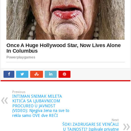
Previous
INTIMAN SNIMAK MILETA
KITIĆA SA LJUBAVNICOM
PROCUREO U JAVNOST
(VIDEO): Njegiva žena na sve to
rekla samo OVE dve REČI
Next
ŠOK! ZADRUGARI SE VENČALI
U TAJNOSTI? Isplivale privatne