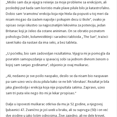
„Mislio sam da je vijagra rešenje za moje probleme sa erekcijom, ali
poslednji put kada sam koristio male plave pilule bilo je katastrofalno.
Dobio sam ‘sramotnu’ erekciju koja nije htela da popusti u toj meri da
nisam mogao da izađem napolje i pokupim decu iz škole“, ovako je
opisao svoje iskustvo sa najpoznatijim lekovima za potenciju, jedan
Britanac koji je želeo da ostane aniniman. On se obratio poznatom
psihologu Didri, kolumnistktinji i saradnici tabloida „The Sun“, tražeći
savet kako da nastavi da ima seks, a bez tableta.
„U početku, bio sam zadovoljan rezultatima. Vijagra mi je pomogla da
povratim samopuzdanje u spavaćoj sobi sa jednom divnom ženom o
kojoj sam sanjao godinama“, objasnio je ovaj muškarac.
„Ali, nedavno je sve pošlo naopako, desilo se da nisam bio naspavan
pa sam uzeo veću dozu pilula kako se ne bih ‘obrukao’. Rezultat je bila
jaka glavobolja i erekcija koja nije popuštala satima. Zapravo, uzeo
sam tri puta više nego što mi je lekar propisao.“
Dalje u ispovesti muškarac otkriva da mu je 52 godine, a njegovoj
ljubavnici 47. Zvanično je još uvek u braku, ali su supruga (50) i on već
dve godine u jako lošim odnosima. Žive zajedno, ali ne dele krevet.