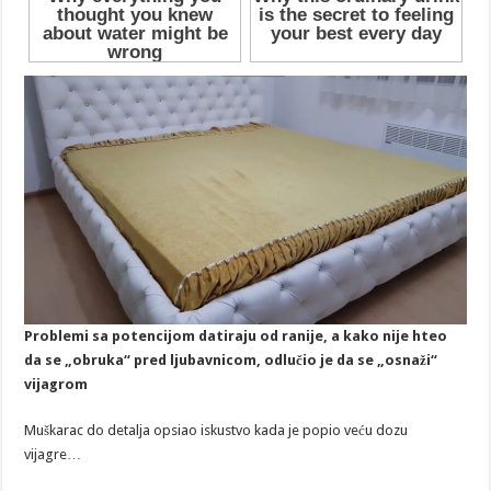
Problemi sa potencijom datiraju od ranije, a kako nije hteo
da se „obruka“ pred ljubavnicom, odlučio je da se „osnaži“
vijagrom
Muškarac do detalja opsiao iskustvo kada je popio veću dozu
vijagre…