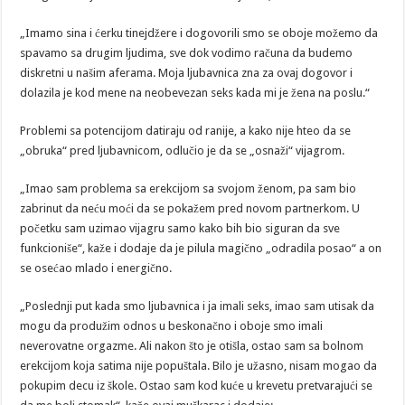
„Imamo sina i ćerku tinejdžere i dogovorili smo se oboje možemo da
spavamo sa drugim ljudima, sve dok vodimo računa da budemo
diskretni u našim aferama. Moja ljubavnica zna za ovaj dogovor i
dolazila je kod mene na neobevezan seks kada mi je žena na poslu.“
Problemi sa potencijom datiraju od ranije, a kako nije hteo da se
„obruka“ pred ljubavnicom, odlučio je da se „osnaži“ vijagrom.
„Imao sam problema sa erekcijom sa svojom ženom, pa sam bio
zabrinut da neću moći da se pokažem pred novom partnerkom. U
početku sam uzimao vijagru samo kako bih bio siguran da sve
funkcioniše“, kaže i dodaje da je pilula magično „odradila posao“ a on
se osećao mlado i energično.
„Poslednji put kada smo ljubavnica i ja imali seks, imao sam utisak da
mogu da produžim odnos u beskonačno i oboje smo imali
neverovatne orgazme. Ali nakon što je otišla, ostao sam sa bolnom
erekcijom koja satima nije popuštala. Bilo je užasno, nisam mogao da
pokupim decu iz škole. Ostao sam kod kuće u krevetu pretvarajući se