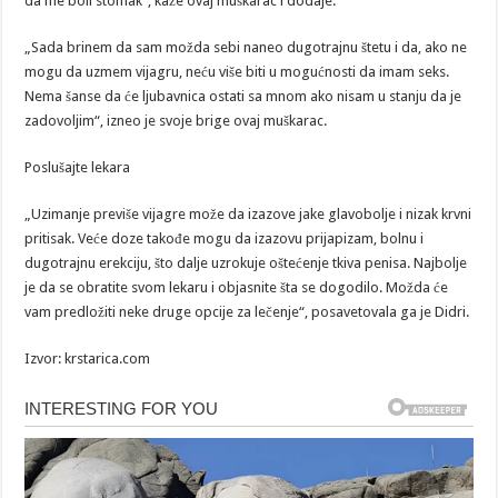
da me boli stomak“, kaže ovaj muškarac i dodaje:
„Sada brinem da sam možda sebi naneo dugotrajnu štetu i da, ako ne
mogu da uzmem vijagru, neću više biti u mogućnosti da imam seks.
Nema šanse da će ljubavnica ostati sa mnom ako nisam u stanju da je
zadovoljim“, izneo je svoje brige ovaj muškarac.
Poslušajte lekara
„Uzimanje previše vijagre može da izazove jake glavobolje i nizak krvni
pritisak. Veće doze takođe mogu da izazovu prijapizam, bolnu i
dugotrajnu erekciju, što dalje uzrokuje oštećenje tkiva penisa. Najbolje
je da se obratite svom lekaru i objasnite šta se dogodilo. Možda će
vam predložiti neke druge opcije za lečenje“, posavetovala ga je Didri.
Izvor: krstarica.com