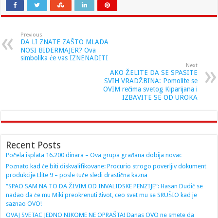
Previous
DA LI ZNATE ZAŠTO MLADA
NOSI BIDERMAJER? Ova
simbolika će vas IZNENADITI
Next
AKO ŽELITE DA SE SPASITE
SVIH VRADŽBINA: Pomolite se
OVIM rečima svetog Kiparijana i
IZBAVITE SE OD UROKA
Recent Posts
Počela isplata 16.200 dinara – Ova grupa građana dobija novac
Poznato kad će biti diskvalifikovane: Procurio strogo poverljiv dokument
produkcije Elite 9 – posle tuče sledi drastična kazna
“SPAO SAM NA TO DA ŽIVIM OD INVALIDSKE PENZIJE”: Hasan Dudić se
nadao da će mu Miki preokrenuti život, ceo svet mu se SRUŠIO kad je
saznao OVO!
OVAJ SVETAC JEDNO NIKOME NE OPRAŠTA! Danas OVO ne smete da