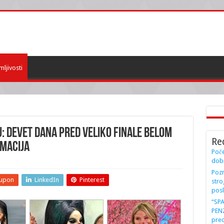
mljivosti
U: Devet dana pred veliko finale belom
Re
MACIJA
Poče
dobi
Pozn
upon
LinkedIn
Pinterest
stro
posl
“SP
PENZ
preo