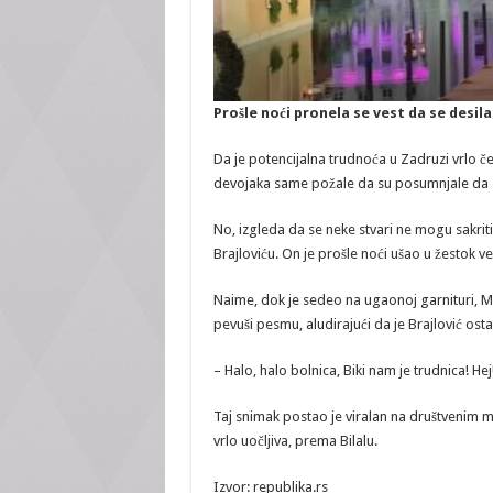
Prošle noći pronela se vest da se desil
Da je potencijalna trudnoća u Zadruzi vrlo č
devojaka same požale da su posumnjale da s
No, izgleda da se neke stvari ne mogu sakriti,
Brajloviću. On je prošle noći ušao u žestok v
Naime, dok je sedeo na ugaonoj garnituri, Mi
pevuši pesmu, aludirajući da je Brajlović ost
– Halo, halo bolnica, Biki nam je trudnica! Hej! 
Taj snimak postao je viralan na društvenim mr
vrlo uočljiva, prema Bilalu.
Izvor: republika.rs