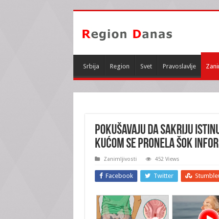
Srbija
Region
Svet
Pravoslavlje
Zani
POKUŠAVAJU DA SAKRIJU ISTIN
kućom se PRONELA ŠOK INFOR
Zanimljivosti
452 Views
Facebook
Twitter
Stumble