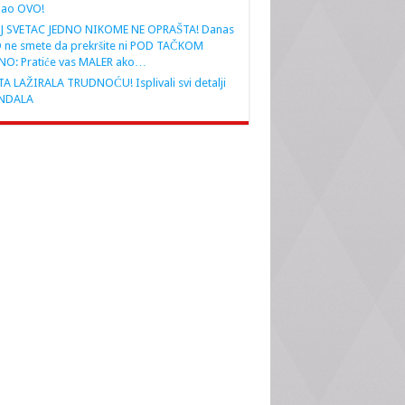
nao OVO!
J SVETAC JEDNO NIKOME NE OPRAŠTA! Danas
 ne smete da prekršite ni POD TAČKOM
NO: Pratiće vas MALER ako…
A LAŽIRALA TRUDNOĆU! Isplivali svi detalji
NDALA