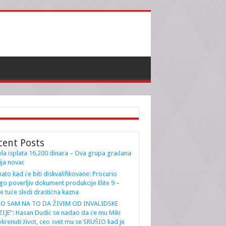
cent Posts
la isplata 16.200 dinara – Ova grupa građana
ja novac
ato kad će biti diskvalifikovane: Procurio
go poverljiv dokument produkcije Elite 9 –
e tuče sledi drastična kazna
AO SAM NA TO DA ŽIVIM OD INVALIDSKE
IJE”: Hasan Dudić se nadao da će mu Miki
krenuti život, ceo svet mu se SRUŠIO kad je