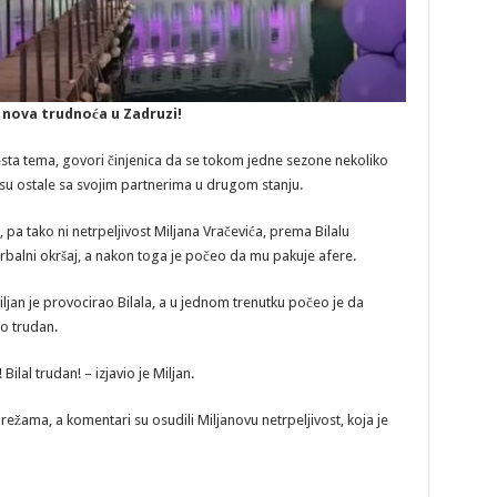
a nova trudnoća u Zadruzi!
esta tema, govori činjenica da se tokom jedne sezone nekoliko
u ostale sa svojim partnerima u drugom stanju.
 pa tako ni netrpeljivost Miljana Vračevića, prema Bilalu
erbalni okršaj, a nakon toga je počeo da mu pakuje afere.
ljan je provocirao Bilala, a u jednom trenutku počeo je da
ao trudan.
Bilal trudan! – izjavio je Miljan.
ežama, a komentari su osudili Miljanovu netrpeljivost, koja je