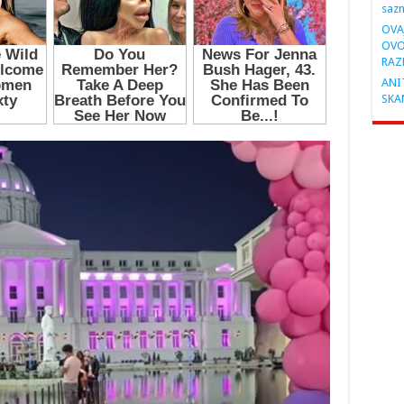
saz
OVA
OVO
RAZ
ANIT
SKA