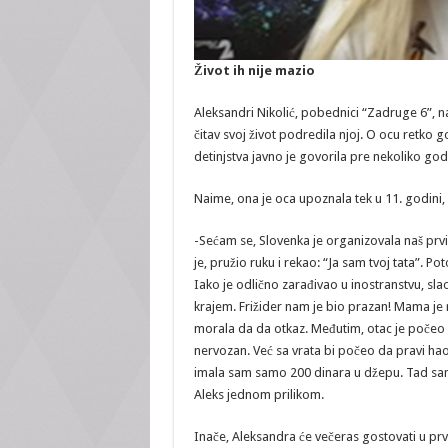
Život ih nije mazio
Aleksandri Nikolić, pobednici “Zadruge 6”, na
čitav svoj život podredila njoj. O ocu retko 
detinjstva javno je govorila pre nekoliko god
Naime, ona je oca upoznala tek u 11. godini, 
-Sećam se, Slovenka je organizovala naš prv
je, pružio ruku i rekao: “Ja sam tvoj tata”.
Iako je odlično zarađivao u inostranstvu, sl
krajem. Frižider nam je bio prazan! Mama je rad
morala da da otkaz. Međutim, otac je počeo s
nervozan. Već sa vrata bi počeo da pravi h
imala sam samo 200 dinara u džepu. Tad sam 
Aleks jednom prilikom.
Inače, Aleksandra će večeras gostovati u prv