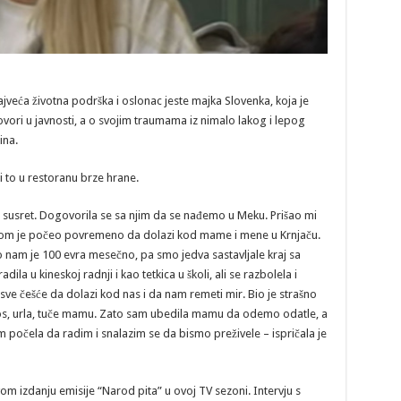
jveća životna podrška i oslonac jeste majka Slovenka, koja je
govori u javnosti, a o svojim traumama iz nimalo lakog i lepog
ina.
i to u restoranu brze hrane.
i susret. Dogovorila se sa njim da se nađemo u Meku. Prišao mi
 Potom je počeo povremeno da dolazi kod mame i mene u Krnjaču.
ao nam je 100 evra mesečno, pa smo jedva sastavljale kraj sa
ila u kineskoj radnji i kao tetkica u školi, ali se razbolela i
ve češće da dolazi kod nas i da nam remeti mir. Bio je strašno
aos, urla, tuče mamu. Zato sam ubedila mamu da odemo odatle, a
počela da radim i snalazim se da bismo preživele – ispričala je
om izdanju emisije “Narod pita” u ovoj TV sezoni. Intervju s