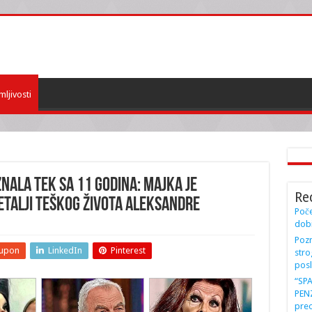
mljivosti
ALA TEK SA 11 GODINA: Majka je
Re
DETALJI teškog ŽIVOTA Aleksandre
Poče
dobi
Pozn
upon
LinkedIn
Pinterest
stro
posl
“SP
PENZ
preo