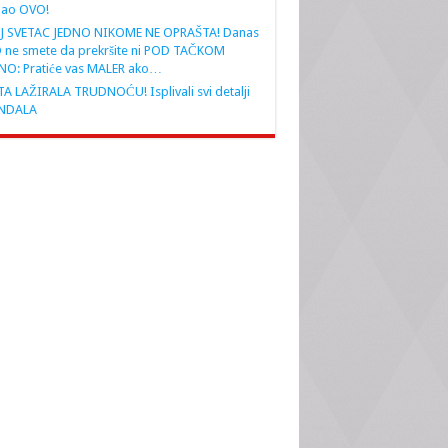
nao OVO!
J SVETAC JEDNO NIKOME NE OPRAŠTA! Danas
 ne smete da prekršite ni POD TAČKOM
NO: Pratiće vas MALER ako…
A LAŽIRALA TRUDNOĆU! Isplivali svi detalji
NDALA