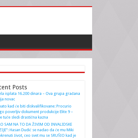
cent Posts
la isplata 16.200 dinara – Ova grupa građana
ja novac
ato kad će biti diskvalifikovane: Procurio
go poverljiv dokument produkcije Elite 9 –
e tuče sledi drastična kazna
AO SAM NA TO DA ŽIVIM OD INVALIDSKE
IJE”: Hasan Dudić se nadao da će mu Miki
krenuti život, ceo svet mu se SRUŠIO kad je