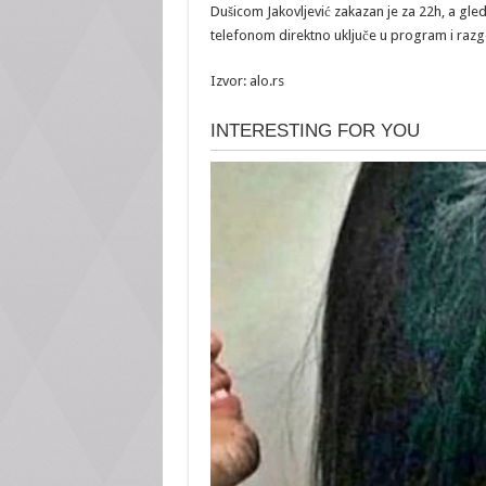
Dušicom Jakovljević zakazan je za 22h, a gleda
telefonom direktno uključe u program i raz
Izvor: alo.rs