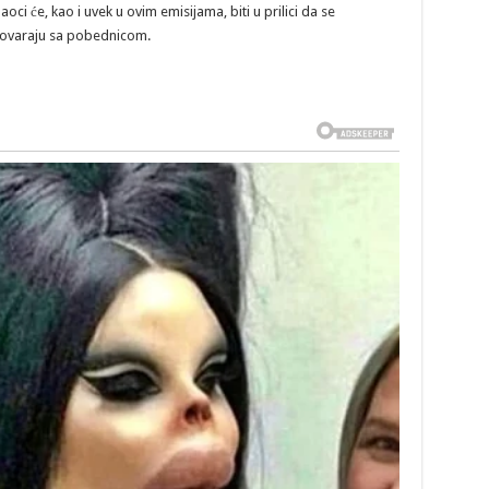
oci će, kao i uvek u ovim emisijama, biti u prilici da se
govaraju sa pobednicom.