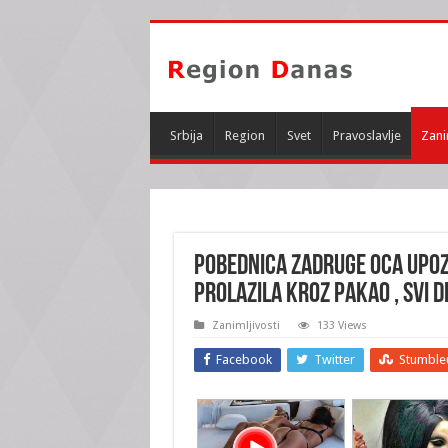
Srbija
Region
Svet
Pravoslavlje
Zani
POBEDNICA ZADRUGE OCA UPOZN
prolazila kroz PAKAO , svi 
Zanimljivosti
133 Views
Facebook
Twitter
Stumble