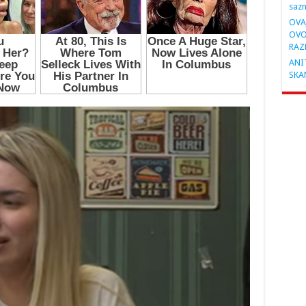
saz
OVA
OVO
RAZ
ANIT
SKA