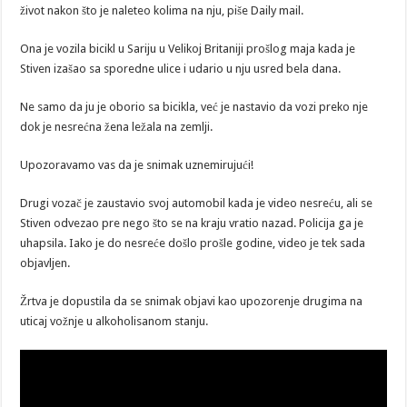
život nakon što je naleteo kolima na nju, piše Daily mail.
Ona je vozila bicikl u Sariju u Velikoj Britaniji prošlog maja kada je
Stiven izašao sa sporedne ulice i udario u nju usred bela dana.
Ne samo da ju je oborio sa bicikla, već je nastavio da vozi preko nje
dok je nesrećna žena ležala na zemlji.
Upozoravamo vas da je snimak uznemirujući!
Drugi vozač je zaustavio svoj automobil kada je video nesreću, ali se
Stiven odvezao pre nego što se na kraju vratio nazad. Policija ga je
uhapsila. Iako je do nesreće došlo prošle godine, video je tek sada
objavljen.
Žrtva je dopustila da se snimak objavi kao upozorenje drugima na
uticaj vožnje u alkoholisanom stanju.