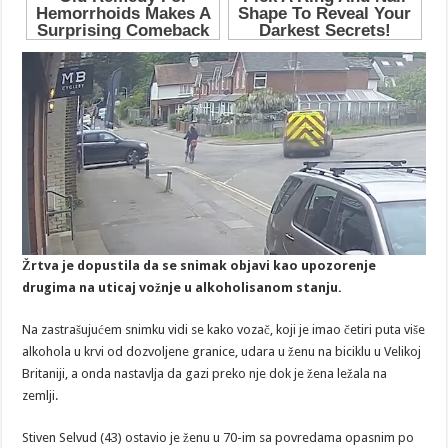
Žrtva je dopustila da se snimak objavi kao upozorenje
drugima na uticaj vožnje u alkoholisanom stanju.
Na zastrašujućem snimku vidi se kako vozač, koji je imao četiri puta više
alkohola u krvi od dozvoljene granice, udara u ženu na biciklu u Velikoj
Britaniji, a onda nastavlja da gazi preko nje dok je žena ležala na
zemlji.
Stiven Selvud (43) ostavio je ženu u 70-im sa povredama opasnim po