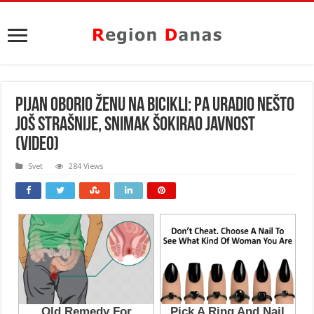
PIJAN OBORIO ŽENU NA BICIKLI: Pa uradio nešto
još STRAŠNIJE, snimak ŠOKIRAO javnost
(VIDEO)
Svet
284 Views