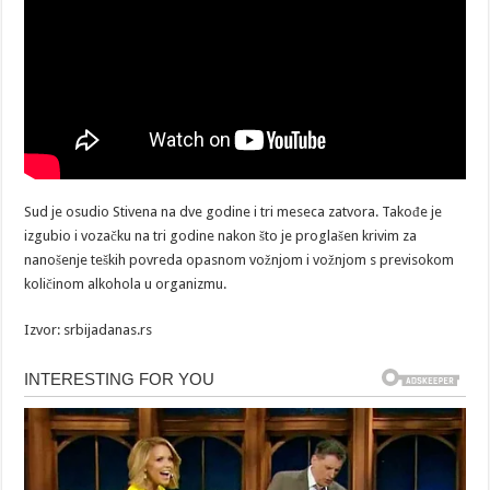
Sud je osudio Stivena na dve godine i tri meseca zatvora. Takođe je
izgubio i vozačku na tri godine nakon što je proglašen krivim za
nanošenje teških povreda opasnom vožnjom i vožnjom s previsokom
količinom alkohola u organizmu.
Izvor: srbijadanas.rs