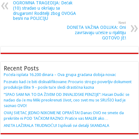
OGROMNA TRAGEDIJA: Dečak
(10) stradao u okršaju sa
drugarom! Roditelji zbog OVOGA
besni na POLICIJU
Next
DONETA VAŽNA ODLUKA: Oni
završavaju učešće u rijalitiju
GOTOVO JE!
Recent Posts
Počela isplata 16.200 dinara – Ova grupa građana dobija novac
Poznato kad će biti diskvalifikovane: Procurio strogo poverljiv dokument
produkcije Elite 9 – posle tuče sledi drastična kazna
“SPAO SAM NA TO DA ŽIVIM OD INVALIDSKE PENZIJE”: Hasan Dudić se
nadao da će mu Miki preokrenuti život, ceo svet mu se SRUŠIO kad je
saznao OVO!
OVAJ SVETAC JEDNO NIKOME NE OPRAŠTA! Danas OVO ne smete da
prekršite ni POD TAČKOM RAZNO: Pratiće vas MALER ako…
ANITA LAŽIRALA TRUDNOĆU! Isplivali svi detalji SKANDALA