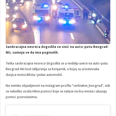
Saobraćajna nesreća dogodila se sinić na auto-putu Beograd-
Niš, sumnja se da ima poginulih.
Teška saobraćajna nesreća dogodila se u nedelju uveče na auto-putu
Beograd-Niš kod isključenja za Konjarnik, u kojoj su učestvovala
dvojica motociklista i jedan automobil.
Na snimku objavljenom na instagram profilu “serbialive_beograd”, vidi
se nekoliko vozila Hitne pomoći koje se nalaze na licu mesta i ukazuju
pomoć povređenima.