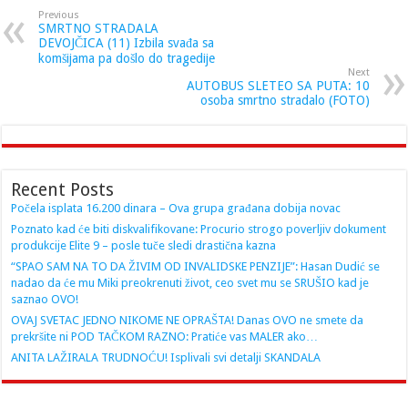
Previous
SMRTNO STRADALA
DEVOJČICA (11) Izbila svađa sa
komšijama pa došlo do tragedije
Next
AUTOBUS SLETEO SA PUTA: 10
osoba smrtno stradalo (FOTO)
Recent Posts
Počela isplata 16.200 dinara – Ova grupa građana dobija novac
Poznato kad će biti diskvalifikovane: Procurio strogo poverljiv dokument
produkcije Elite 9 – posle tuče sledi drastična kazna
“SPAO SAM NA TO DA ŽIVIM OD INVALIDSKE PENZIJE”: Hasan Dudić se
nadao da će mu Miki preokrenuti život, ceo svet mu se SRUŠIO kad je
saznao OVO!
OVAJ SVETAC JEDNO NIKOME NE OPRAŠTA! Danas OVO ne smete da
prekršite ni POD TAČKOM RAZNO: Pratiće vas MALER ako…
ANITA LAŽIRALA TRUDNOĆU! Isplivali svi detalji SKANDALA