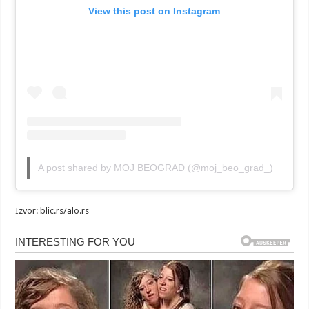
View this post on Instagram
A post shared by MOJ BEOGRAD (@moj_beo_grad_)
Izvor: blic.rs/alo.rs