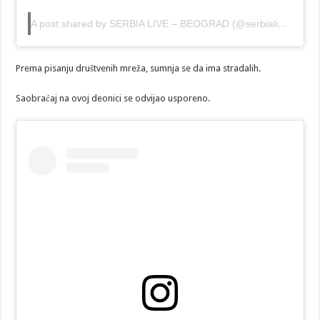
A post shared by SERBIA LIVE – BEOGRAD (@serbialive_beograd)
Prema pisanju društvenih mreža, sumnja se da ima stradalih.
Saobraćaj na ovoj deonici se odvijao usporeno.