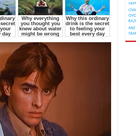
saz
OVA
OVO
RAZ
ANIT
SKA