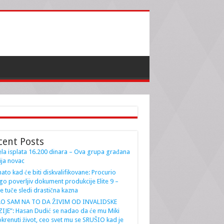
cent Posts
la isplata 16.200 dinara – Ova grupa građana
ja novac
ato kad će biti diskvalifikovane: Procurio
go poverljiv dokument produkcije Elite 9 –
e tuče sledi drastična kazna
AO SAM NA TO DA ŽIVIM OD INVALIDSKE
IJE”: Hasan Dudić se nadao da će mu Miki
krenuti život, ceo svet mu se SRUŠIO kad je