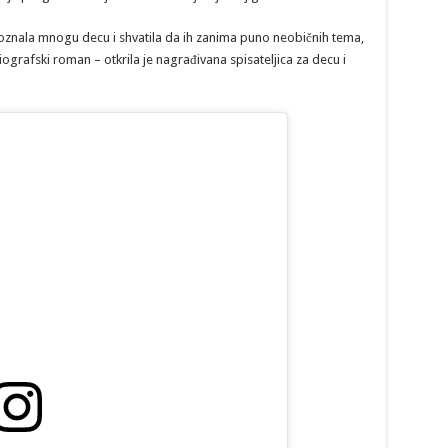
oznala mnogu decu i shvatila da ih zanima puno neobičnih tema,
ografski roman – otkrila je nagrađivana spisateljica za decu i