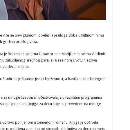
se više ne bavi glumom, obeležila je uloga Bobe u kultnom filmu
h godina prošlog veka.
ana je Bobina neizmerna ljubav prema Mariji, te su svima Vladimir
anju zaljubljenog srećnog para, ali u realnom životu njegova
ac za decu i mlade.
Studirala je španski jezik i književnost, a bavila se marketingom
la je za mnoge časopise i učestvovala je u različitim programima
pisala je jedanaest knjiga za decu koje su prevedene na mnoge
 je upravo po njenom istoimenom romanu. Knjiga je doživela
la je proglašena za jednu od sto najboljih knjiga za decu na svetu.