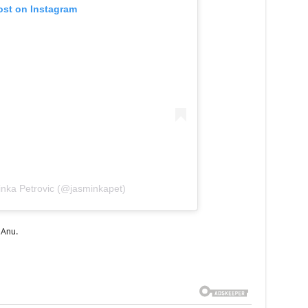
ost on Instagram
inka Petrovic (@jasminkapet)
 Anu.