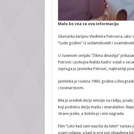
Malo ko zna za ovu informaciju
Glumačku karijeru Vladimira Petrovića, iako 
“Lude godine” iz sedamdesetih i osamdeseti
U čuvenom serijalu “Žikina dinastija” prikaz
Petrović i pokojna Rialda Kadrić ostali u seć
supruga je Jasminka Petrović, najtiražniji pis
Jasminka je rođena 1960. godine u Beogradu. 
i novinarstvom.
Bila je urednik dečje emisije na radiju, pisa
koji podstiču dečju maštu i stvaralaštvo. Na
strane jezike, a dobila je i više nagrada.
Film “Leto kad sam naučila da letim” nastao
osam izdanja, a kad je prvi put objavljena bi