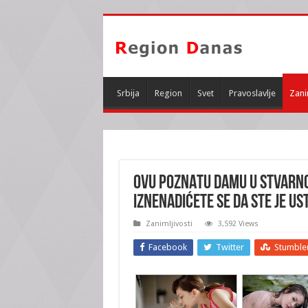
Srbija
Region
Svet
Pravoslavlje
Zani
OVU POZNATU DAMU U STVARNOM
Iznenadićete se da ste je ust
Zanimljivosti
3,592 Views
Facebook
Twitter
Stumble