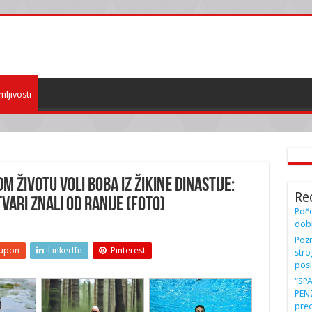
mljivosti
 ŽIVOTU VOLI BOBA IZ ŽIKINE DINASTIJE:
Re
vari znali od ranije (FOTO)
Poče
dobi
Pozn
upon
LinkedIn
Pinterest
stro
posl
“SP
PENZ
preo