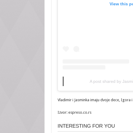
View this p
A post shared by Jasm
Vladimir i Jasminka imaju dvoje dece, Igora i
Izvor: espreso.co.rs