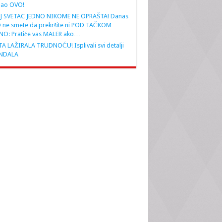
nao OVO!
J SVETAC JEDNO NIKOME NE OPRAŠTA! Danas
 ne smete da prekršite ni POD TAČKOM
NO: Pratiće vas MALER ako…
A LAŽIRALA TRUDNOĆU! Isplivali svi detalji
NDALA