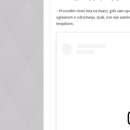
– Provodim često leta na Hvaru, gde sam up
uglavnom o odrastanju. Ipak, ovo nije autobi
tinejdžere.