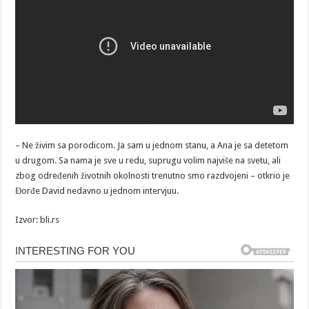
– Ne živim sa porodicom. Ja sam u jednom stanu, a Ana je sa detetom
u drugom. Sa nama je sve u redu, suprugu volim najviše na svetu, ali
zbog određenih životnih okolnosti trenutno smo razdvojeni – otkrio je
Đorđe David nedavno u jednom intervjuu.
Izvor: bli.rs