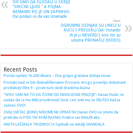
SVI SMO GA GLEDALI U SERIJI
”SREĆNI LJUDI ” A POJMA
NEMAMO KO JE ON ZAPRAVO:
Ovi podaci će da vas iznenade
Next
OGROMNI OSINJAK SU UNELI U
KUĆU I PRESEKLI GA: Ostavilo
ih je u NEVERICI ono što su
unutra PRONAŠLI (VIDEO)
Recent Posts
Počela isplata 16.200 dinara – Ova grupa građana dobija novac
Poznato kad će biti diskvalifikovane: Procurio strogo poverljiv dokument
produkcije Elite 9 – posle tuče sledi drastična kazna
“SPAO SAM NA TO DA ŽIVIM OD INVALIDSKE PENZIJE”: Hasan Dudić se
nadao da će mu Miki preokrenuti život, ceo svet mu se SRUŠIO kad je
saznao OVO!
OVAJ SVETAC JEDNO NIKOME NE OPRAŠTA! Danas OVO ne smete da
prekršite ni POD TAČKOM RAZNO: Pratiće vas MALER ako…
ANITA LAŽIRALA TRUDNOĆU! Isplivali svi detalji SKANDALA