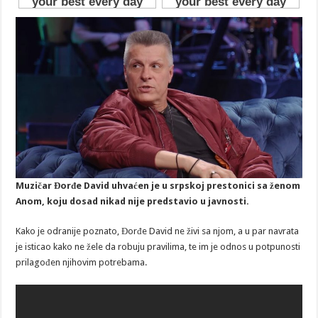
Muzičar Đorđe David uhvaćen je u srpskoj prestonici sa ženom
Anom, koju dosad nikad nije predstavio u javnosti.
Kako je odranije poznato, Đorđe David ne živi sa njom, a u par navrata
je isticao kako ne žele da robuju pravilima, te im je odnos u potpunosti
prilagođen njihovim potrebama.