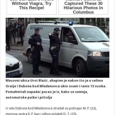
Masovni ubica Uroš Blažić, uhapšen je nakon što je u selima
Orašje i Dubona kod Mladenovca ubio osam i ranio 13 osoba.
Pomahnitali napadač pucao je iz, kako se sumnja,
automatske puške i pištolja
U selu Dubona kod Mladenovca stradali su policajac M. P. (22),
njegova sestra K. P, kao i njihov prijatelj D. T. (25).