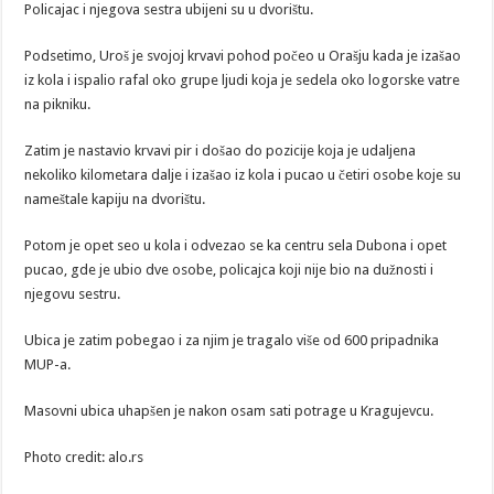
Policajac i njegova sestra ubijeni su u dvorištu.
Podsetimo, Uroš je svojoj krvavi pohod počeo u Orašju kada je izašao
iz kola i ispalio rafal oko grupe ljudi koja je sedela oko logorske vatre
na pikniku.
Zatim je nastavio krvavi pir i došao do pozicije koja je udaljena
nekoliko kilometara dalje i izašao iz kola i pucao u četiri osobe koje su
nameštale kapiju na dvorištu.
Potom je opet seo u kola i odvezao se ka centru sela Dubona i opet
pucao, gde je ubio dve osobe, policajca koji nije bio na dužnosti i
njegovu sestru.
Ubica je zatim pobegao i za njim je tragalo više od 600 pripadnika
MUP-a.
Masovni ubica uhapšen je nakon osam sati potrage u Kragujevcu.
Photo credit: alo.rs