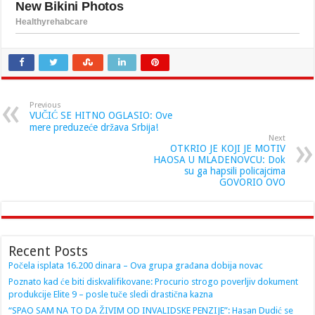
Previous
VUČIĆ SE HITNO OGLASIO: Ove
mere preduzeće država Srbija!
Next
OTKRIO JE KOJI JE MOTIV
HAOSA U MLADENOVCU: Dok
su ga hapsili policajcima
GOVORIO OVO
Recent Posts
Počela isplata 16.200 dinara – Ova grupa građana dobija novac
Poznato kad će biti diskvalifikovane: Procurio strogo poverljiv dokument
produkcije Elite 9 – posle tuče sledi drastična kazna
“SPAO SAM NA TO DA ŽIVIM OD INVALIDSKE PENZIJE”: Hasan Dudić se