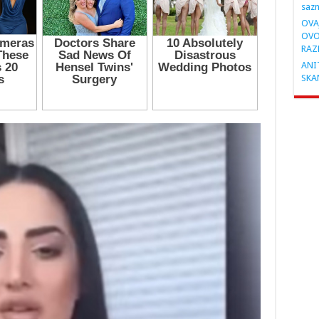
saz
OVA
OVO
RAZ
ANIT
SKA