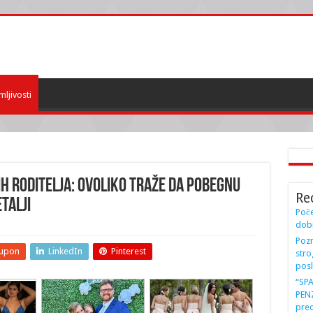
mljivosti
IH RODITELJA: Ovoliko traže da pobegnu
Re
TALJI
Poče
dobi
Pozn
upon
LinkedIn
Pinterest
stro
posl
“SP
PENZ
preo