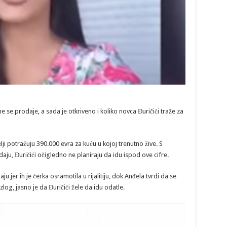
se prodaje, a sada je otkriveno i koliko novca Đuričići traže za
elji potražuju 390.000 evra za kuću u kojoj trenutno žive. S
aju, Đuričići očigledno ne planiraju da idu ispod ove cifre.
ju jer ih je ćerka osramotila u rijalitiju, dok Anđela tvrdi da se
og, jasno je da Đuričići žele da idu odatle.