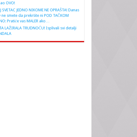
nao OVO!
J SVETAC JEDNO NIKOME NE OPRAŠTA! Danas
 ne smete da prekršite ni POD TAČKOM
NO: Pratiće vas MALER ako…
A LAŽIRALA TRUDNOĆU! Isplivali svi detalji
NDALA