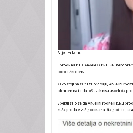
Nije im lako!
Porodična kuća Anđele Đuričić već neko vreme 
porodični dom.
Kako stoji na sajtu za prodaju, Anđelini rodit
obzirom na to da još uvek nisu uspeli da prod
Spekulisalo se da Anđelini roditelji kuću proda
kuća prodaje već godinama, šta god da je razl