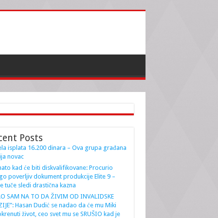
cent Posts
la isplata 16.200 dinara – Ova grupa građana
ja novac
ato kad će biti diskvalifikovane: Procurio
go poverljiv dokument produkcije Elite 9 –
e tuče sledi drastična kazna
AO SAM NA TO DA ŽIVIM OD INVALIDSKE
IJE”: Hasan Dudić se nadao da će mu Miki
krenuti život, ceo svet mu se SRUŠIO kad je