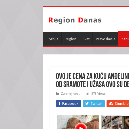
Srbija
Region
Svet
Pravoslavlje
Zani
OVO JE CENA ZA KUĆU ANĐELIN
od sramote i užasa OVO SU DE
Zanimljivosti
573 Views
Facebook
Twitter
Stumble