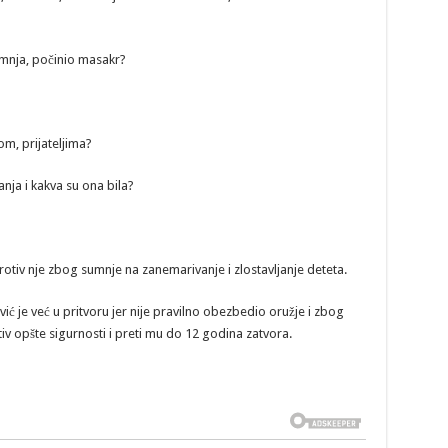
sumnja, počinio masakr?
om, prijateljima?
anja i kakva su ona bila?
rotiv nje zbog sumnje na zanemarivanje i zlostavljanje deteta.
ć je već u pritvoru jer nije pravilno obezbedio oružje i zbog
tiv opšte sigurnosti i preti mu do 12 godina zatvora.