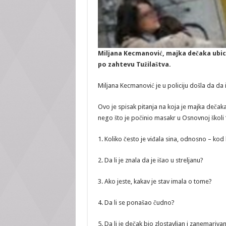
Miljana Kecmanović, majka dečaka ubice
po zahtevu Tužilaštva.
Miljana Kecmanović je u policiju došla da da i
Ovo je spisak pitanja na koja je majka dečaka 
nego što je počinio masakr u Osnovnoj školi 
1. Koliko često je viđala sina, odnosno – kod 
2. Da li je znala da je išao u streljanu?
3. Ako jeste, kakav je stav imala o tome?
4. Da li se ponašao čudno?
5. Da li je dečak bio zlostavljan i zanemariva