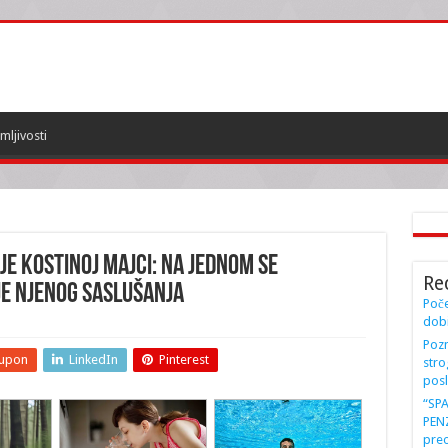
mljivosti
JE KOSTINOJ MAJCI: Na jednom se
Re
je njenog SASLUŠANJA
Poče
dobi
Pozn
upon
LinkedIn
Pinterest
stro
posl
“SP
PENZ
preo