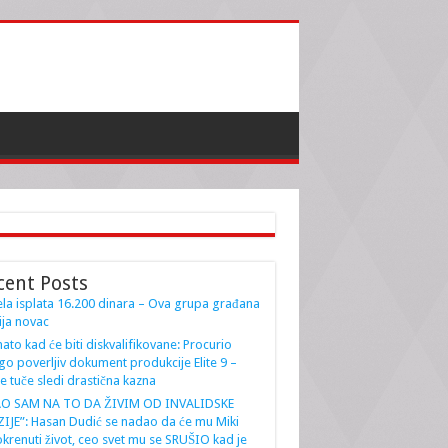
cent Posts
la isplata 16.200 dinara – Ova grupa građana
ja novac
ato kad će biti diskvalifikovane: Procurio
go poverljiv dokument produkcije Elite 9 –
e tuče sledi drastična kazna
AO SAM NA TO DA ŽIVIM OD INVALIDSKE
IJE”: Hasan Dudić se nadao da će mu Miki
krenuti život, ceo svet mu se SRUŠIO kad je