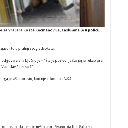
 sa Vračara Koste Kecmanovića, saslušana je u policiji,
zjavu i to u pratnji svog advokata.
odgovarala, a ključno je – “Šta je poslednje što joj je rekao pre
“Vladislav Ribnikar?”
koga je više boravio, kod nje ili kod oca V.K.?
n, odnosno, da li mu je nešto uskraćivano, da li se žalio na