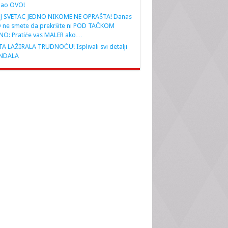
nao OVO!
J SVETAC JEDNO NIKOME NE OPRAŠTA! Danas
 ne smete da prekršite ni POD TAČKOM
NO: Pratiće vas MALER ako…
A LAŽIRALA TRUDNOĆU! Isplivali svi detalji
NDALA