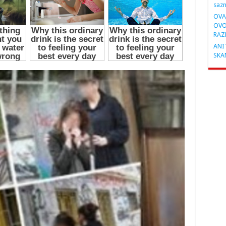
saz
OVA
OVO
RAZ
ANIT
SKA