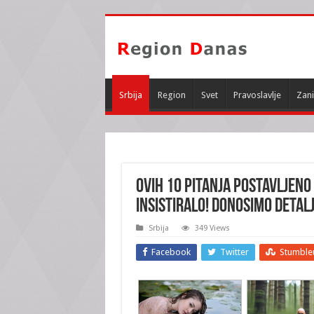
Srbija
Region
Svet
Pravoslavlje
Zani
OVIH 10 PITANJA POSTAVLJENO 
INSISTIRALO! Donosimo detal
Srbija
349 Views
Facebook
Twitter
Stumble