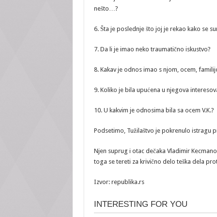
nešto…?
6. Šta je poslednje što joj je rekao kako se 
7. Da li je imao neko traumatično iskustvo?
8. Kakav je odnos imao s njom, ocem, familij
9. Koliko je bila upućena u njegova interesov
10. U kakvim je odnosima bila sa ocem V.K.?
Podsetimo, Tužilaštvo je pokrenulo istragu p
Njen suprug i otac dečaka Vladimir Kecmanovi
toga se tereti za krivično delo teška dela pro
Izvor: republika.rs