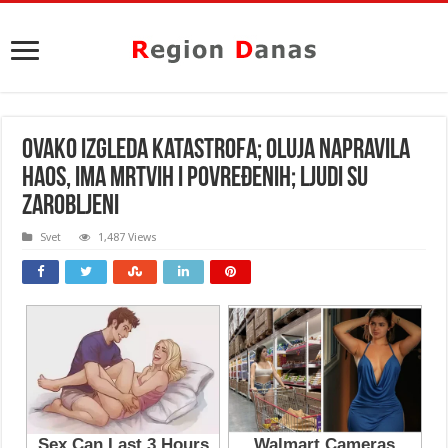
Ovako izgleda katastrofa; Oluja napravila
haos, ima mrtvih i povređenih; Ljudi su
zarobljeni
Svet
1,487 Views