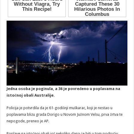
Jedna osoba je poginula, a 36 je povređeno u poplavama na
istočnoj obali Australije.
Policija je potvrdila da je 61-godišnji muškarac, koji je nestao u
poplavama blizu grada Dorigo u Novom Južnom Velsu, prva žrtva te
nepogode, preneo je AP.
Poplave na istočnoj obali još nekoliko dana će biti u tom području,