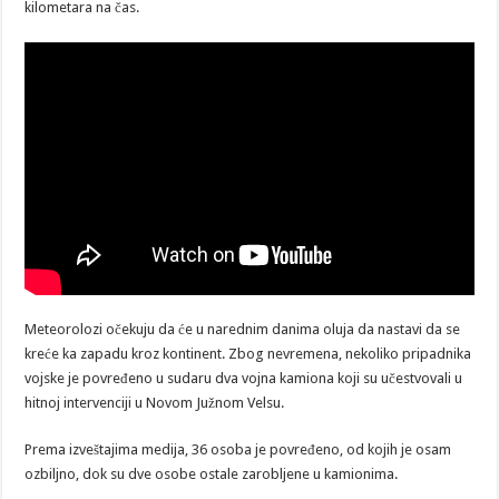
kilometara na čas.
Meteorolozi očekuju da će u narednim danima oluja da nastavi da se
kreće ka zapadu kroz kontinent. Zbog nevremena, nekoliko pripadnika
vojske je povređeno u sudaru dva vojna kamiona koji su učestvovali u
hitnoj intervenciji u Novom Južnom Velsu.
Prema izveštajima medija, 36 osoba je povređeno, od kojih je osam
ozbiljno, dok su dve osobe ostale zarobljene u kamionima.