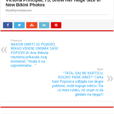
Previous
NAKON SMRTI SE POJAVIO
NIKAD VIĐENI SNIMAK SAŠE
POPOVIĆA! Ana Bekuta
neutešna prikazala ovaj
momenat: “Hvala ti na
uspomenama…”
Next
“TATA, DAJ MI KARTICU,
KOLIKO PARA IMAŠ?” Ćerka
Saše Popovića odbijala sve skupe
poklone, ovde kupuje odeću: Šta
će meni roleks, ne znam ni da
gledam na njega?!