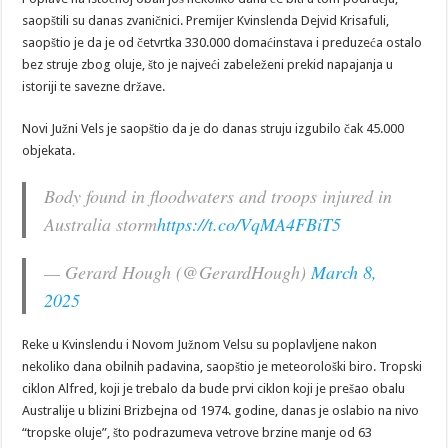
saopštili su danas zvaničnici. Premijer Kvinslenda Dejvid Krisafuli,
saopštio je da je od četvrtka 330.000 domaćinstava i preduzeća ostalo
bez struje zbog oluje, što je najveći zabeleženi prekid napajanja u
istoriji te savezne države.
Novi Južni Vels je saopštio da je do danas struju izgubilo čak 45.000
objekata.
Body found in floodwaters and troops injured in
Australia storm
https://t.co/VqMA4FBiT5
— Gerard Hough (@GerardHough)
March 8,
2025
Reke u Kvinslendu i Novom Južnom Velsu su poplavljene nakon
nekoliko dana obilnih padavina, saopštio je meteorološki biro. Tropski
ciklon Alfred, koji je trebalo da bude prvi ciklon koji je prešao obalu
Australije u blizini Brizbejna od 1974. godine, danas je oslabio na nivo
“tropske oluje”, što podrazumeva vetrove brzine manje od 63