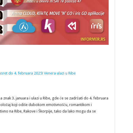
 znak 3. januara i ulazi u Ribe, gde će se zadržati do 4. februara
položaj koji odiše dubokom emotivnošću, romantikom i
vno na Ribe, Rakove i Škorpije, tako da lako mogu da se