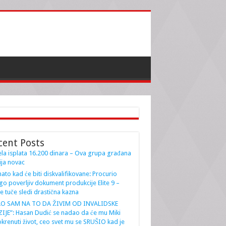
cent Posts
la isplata 16.200 dinara – Ova grupa građana
ja novac
ato kad će biti diskvalifikovane: Procurio
go poverljiv dokument produkcije Elite 9 –
e tuče sledi drastična kazna
AO SAM NA TO DA ŽIVIM OD INVALIDSKE
IJE”: Hasan Dudić se nadao da će mu Miki
krenuti život, ceo svet mu se SRUŠIO kad je