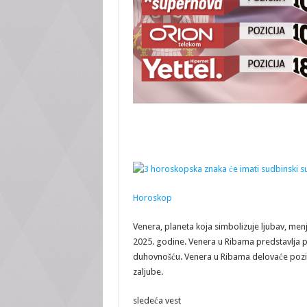
Horoskop
Venera, planeta koja simbolizuje ljubav, menja
2025. godine. Venera u Ribama predstavlja 
duhovnošću. Venera u Ribama delovaće poziti
zaljube.
sledeća vest