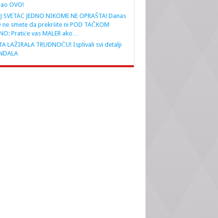
nao OVO!
J SVETAC JEDNO NIKOME NE OPRAŠTA! Danas
 ne smete da prekršite ni POD TAČKOM
NO: Pratiće vas MALER ako…
A LAŽIRALA TRUDNOĆU! Isplivali svi detalji
NDALA