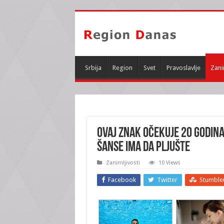
Srbija
Region
Svet
Pravoslavlje
Zani
Ovaj znak očekuje 20 godina
šanse ima da pljušte
Zanimljivosti
10 Views
Facebook
Twitter
Stumble