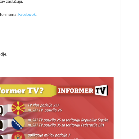
kav zaslužuju.
latformama:
Facebook
,
cije.