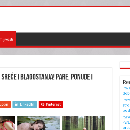
mljivosti
 sreće i blagostanja! Pare, ponude i
Re
Poče
dobi
Pozn
upon
LinkedIn
Pinterest
stro
posl
“SP
PENZ
preo