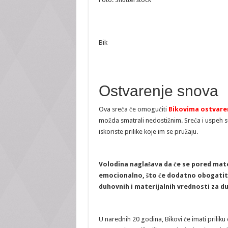
Bik
Ostvarenje snova
Ova sreća će omogućiti
Bikovima ostvarenj
možda smatrali nedostižnim. Sreća i uspeh su 
iskoriste prilike koje im se pružaju.
Volodina naglašava da će se pored mate
emocionalno, što će dodatno obogatiti
duhovnih i materijalnih vrednosti za d
U narednih 20 godina, Bikovi će imati priliku