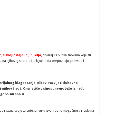
e svojih najdubljih želja
, otvarajući put ka snovima koje su
na njihovoj strani, ali je ključno da prepoznaju, prihvate i
rijalnog blagostanja, Bikovi razvijati duhovno i
 njihov život. Ona ističe važnost ravnoteže između
ugoročnu sreću.
 da razviju svoje talente, privuku izvanredne mogućnosti i rade na