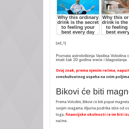
[ad_1]
Poznata astrološkinja Vasilisa Volodina o
imati čak 20 godina sreće i blagostanja.
Ovaj znak, prema njenim rečima, napuš
sveobuhvatnog uspeha na svim poljima
Bikovi će biti magn
Prema Volodini, Bikovi će biti poput magneta
svojim snagama. Ključna podrška stiže od o
toga,
finansijske okolnosti će im biti 
načine.