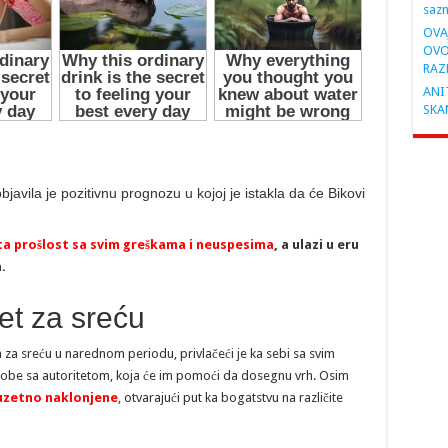
saz
OVA
OVO
RAZ
ANIT
SKA
bjavila je pozitivnu prognozu u kojoj je istakla da će Bikovi
ta prošlost sa svim greškama i neuspesima
, a ulazi u eru
.
et za sreću
 za sreću u narednom periodu, privlačeći je ka sebi sa svim
sobe sa autoritetom, koja će im pomoći da dosegnu vrh. Osim
izuzetno naklonjene
, otvarajući put ka bogatstvu na različite