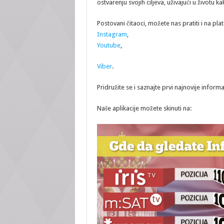
ostvarenju svojih ciljeva, uživajući u životu ka
Postovani čitaoci, možete nas pratiti i na p
Instagram
,
Youtube
,
Viber
.
Pridružite se i saznajte prvi najnovije informa
Naše aplikacije možete skinuti na: