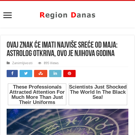
OVAJ ZNAK ĆE IMATI NAJVIŠE SREĆE OD MAJA:
Astrolog otkriva, OVO je njihova GODINA
Zanimljivosti
895 Views