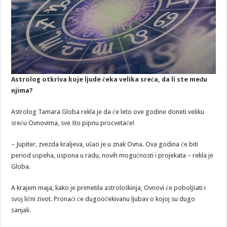
Astrolog otkriva koje ljude čeka velika sreća, da li ste među
njima?
Astrolog Tamara Globa rekla je da će leto ove godine doneti veliku
sreću Ovnovima, sve što pipnu procvetaće!
– Jupiter, zvezda kraljeva, ušao je u znak Ovna. Ova godina će biti
period uspeha, uspona u radu, novih mogućnosti i projekata – rekla je
Globa.
A krajem maja, kako je primetila astrološkinja, Ovnovi će poboljšati i
svoj lični život. Pronaći će dugoočekivanu ljubav o kojoj su dugo
sanjali.