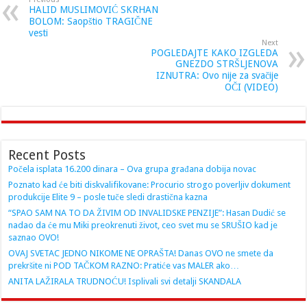
HALID MUSLIMOVIĆ SKRHAN
BOLOM: Saopštio TRAGIČNE
vesti
Next
POGLEDAJTE KAKO IZGLEDA
GNEZDO STRŠLJENOVA
IZNUTRA: Ovo nije za svačije
OČI (VIDEO)
Recent Posts
Počela isplata 16.200 dinara – Ova grupa građana dobija novac
Poznato kad će biti diskvalifikovane: Procurio strogo poverljiv dokument
produkcije Elite 9 – posle tuče sledi drastična kazna
“SPAO SAM NA TO DA ŽIVIM OD INVALIDSKE PENZIJE”: Hasan Dudić se
nadao da će mu Miki preokrenuti život, ceo svet mu se SRUŠIO kad je
saznao OVO!
OVAJ SVETAC JEDNO NIKOME NE OPRAŠTA! Danas OVO ne smete da
prekršite ni POD TAČKOM RAZNO: Pratiće vas MALER ako…
ANITA LAŽIRALA TRUDNOĆU! Isplivali svi detalji SKANDALA