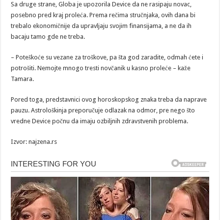
Sa druge strane, Globa je upozorila Device da ne rasipaju novac,
posebno pred kraj proleća. Prema rečima stručnjaka, ovih dana bi
trebalo ekonomičnije da upravljaju svojim finansijama, a ne da ih
bacaju tamo gde ne treba.
– Poteškoće su vezane za troškove, pa šta god zaradite, odmah ćete i
potrošiti. Nemojte mnogo tresti novčanik u kasno proleće – kaže
Tamara.
Pored toga, predstavnici ovog horoskopskog znaka treba da naprave
pauzu. Astrološkinja preporučuje odlazak na odmor, pre nego što
vredne Device počnu da imaju ozbiljnih zdravstvenih problema.
Izvor: najzena.rs