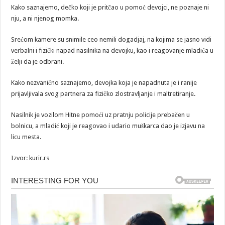
Kako saznajemo, dečko koji je pritčao u pomoć devojci, ne poznaje ni
nju, a ni njenog momka.
Srećom kamere su snimile ceo nemili dogadjaj, na kojima se jasno vidi
verbalni i fizički napad nasilnika na devojku, kao i reagovanje mladića u
želji da je odbrani.
Kako nezvanično saznajemo, devojka koja je napadnuta je i ranije
prijavljivala svog partnera za fizičko zlostravljanje i maltretiranje.
Nasilnik je vozilom Hitne pomoći uz pratnju policije prebačen u
bolnicu, a mladić koji je reagovao i udario muškarca dao je izjavu na
licu mesta.
Izvor: kurir.rs