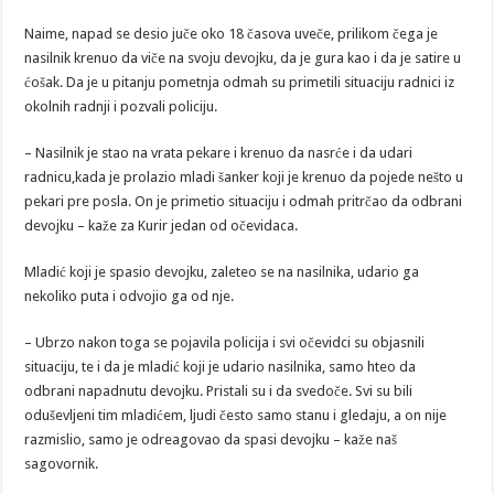
Naime, napad se desio juče oko 18 časova uveče, prilikom čega je
nasilnik krenuo da viče na svoju devojku, da je gura kao i da je satire u
ćošak. Da je u pitanju pometnja odmah su primetili situaciju radnici iz
okolnih radnji i pozvali policiju.
– Nasilnik je stao na vrata pekare i krenuo da nasrće i da udari
radnicu,kada je prolazio mladi šanker koji je krenuo da pojede nešto u
pekari pre posla. On je primetio situaciju i odmah pritrčao da odbrani
devojku – kaže za Kurir jedan od očevidaca.
Mladić koji je spasio devojku, zaleteo se na nasilnika, udario ga
nekoliko puta i odvojio ga od nje.
– Ubrzo nakon toga se pojavila policija i svi očevidci su objasnili
situaciju, te i da je mladić koji je udario nasilnika, samo hteo da
odbrani napadnutu devojku. Pristali su i da svedoče. Svi su bili
oduševljeni tim mladićem, ljudi često samo stanu i gledaju, a on nije
razmislio, samo je odreagovao da spasi devojku – kaže naš
sagovornik.