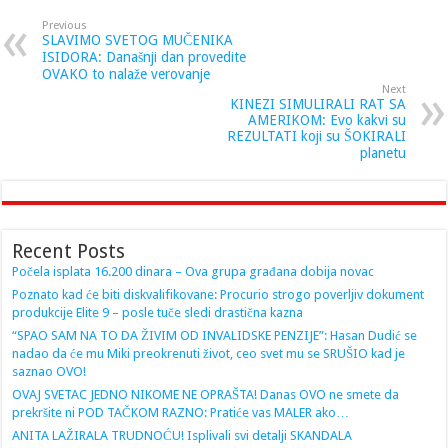
Previous
SLAVIMO SVETOG MUČENIKA
ISIDORA: Današnji dan provedite
OVAKO to nalaže verovanje
Next
KINEZI SIMULIRALI RAT SA
AMERIKOM: Evo kakvi su
REZULTATI koji su ŠOKIRALI
planetu
Recent Posts
Počela isplata 16.200 dinara – Ova grupa građana dobija novac
Poznato kad će biti diskvalifikovane: Procurio strogo poverljiv dokument
produkcije Elite 9 – posle tuče sledi drastična kazna
“SPAO SAM NA TO DA ŽIVIM OD INVALIDSKE PENZIJE”: Hasan Dudić se
nadao da će mu Miki preokrenuti život, ceo svet mu se SRUŠIO kad je
saznao OVO!
OVAJ SVETAC JEDNO NIKOME NE OPRAŠTA! Danas OVO ne smete da
prekršite ni POD TAČKOM RAZNO: Pratiće vas MALER ako…
ANITA LAŽIRALA TRUDNOĆU! Isplivali svi detalji SKANDALA