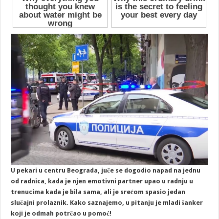
U pekari u centru Beograda, juče se dogodio napad na jednu
od radnica, kada je njen emotivni partner upao u radnju u
trenucima kada je bila sama, ali je srećom spasio jedan
slučajni prolaznik. Kako saznajemo, u pitanju je mladi šanker
koji je odmah potrčao u pomoć!