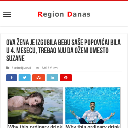
Ova žena je izgubila bebu Saše Popovića! Bila
u 4. mesecu, trebao nju da oženi umesto
Suzane
Zanimljivosti
5,018 Views