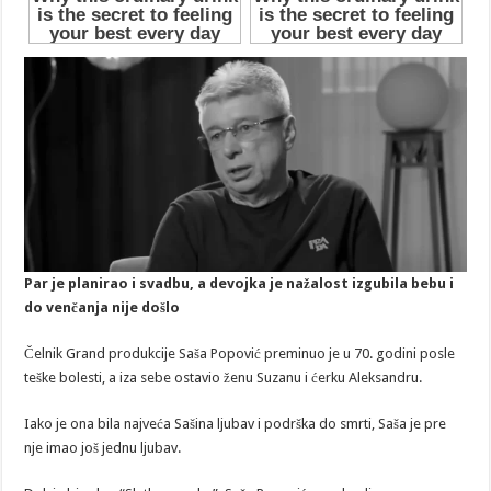
Par je planirao i svadbu, a devojka je nažalost izgubila bebu i
do venčanja nije došlo
Čelnik Grand produkcije Saša Popović preminuo je u 70. godini posle
teške bolesti, a iza sebe ostavio ženu Suzanu i ćerku Aleksandru.
Iako je ona bila najveća Sašina ljubav i podrška do smrti, Saša je pre
nje imao još jednu ljubav.