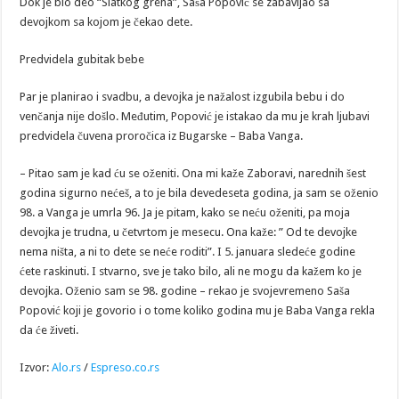
Dok je bio deo “Slatkog greha”, Saša Popović se zabavljao sa
devojkom sa kojom je čekao dete.
Predvidela gubitak bebe
Par je planirao i svadbu, a devojka je nažalost izgubila bebu i do
venčanja nije došlo. Međutim, Popović je istakao da mu je krah ljubavi
predvidela čuvena proročica iz Bugarske – Baba Vanga.
– Pitao sam je kad ću se oženiti. Ona mi kaže Zaboravi, narednih šest
godina sigurno nećeš, a to je bila devedeseta godina, ja sam se oženio
98. a Vanga je umrla 96. Ja je pitam, kako se neću oženiti, pa moja
devojka je trudna, u četvrtom je mesecu. Ona kaže: ” Od te devojke
nema ništa, a ni to dete se neće roditi”. I 5. januara sledeće godine
ćete raskinuti. I stvarno, sve je tako bilo, ali ne mogu da kažem ko je
devojka. Oženio sam se 98. godine – rekao je svojevremeno Saša
Popović koji je govorio i o tome koliko godina mu je Baba Vanga rekla
da će živeti.
Izvor:
Alo.rs
/
Espreso.co.rs