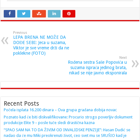
Previous
LEPA BRENA NE MOŽE DA
DOĐE SEBI: Jeca u suzama,
Viktor je sve vreme drži da ne
poklekne (FOTO)
Next
Rođena sestra Saše Popovića u
suzama ispraća jedinog brata,
nikad se nije javno eksponirala
Recent Posts
Počela isplata 16.200 dinara – Ova grupa građana dobija novac
Poznato kad će biti diskvalifikovane: Procurio strogo poverljiv dokument
produkcije Elite 9 – posle tuče sledi drastična kazna
“SPAO SAM NA TO DA ŽIVIM OD INVALIDSKE PENZIJE”: Hasan Dudić se
nadao da će mu Miki preokrenuti život, ceo svet mu se SRUŠIO kad je