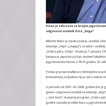
Pisao je tekstove za brojne jugoslovens
odgovorni urednik lista „Duga“
Milomir Marić je srpski novinar, urednik, telev
televizije „Hepi“ („Happy“), te autor i voditelj
„Dobro jutro, Srbijo“. Rođen je 7. januara 
karijeru je započeo još kao student Fakulteta
jugoslovenske listove, a 90-ih godina 20. vek
Postao je prepoznatljiv po intervjuima sa po
kriminalcima, te ljudima čiji je rad u nekom m
U periodu od 2001. do 2006. godine bio je gl
glavni i odgovorni urednik na televiziji „Hepi“.
i „Goli život“, te jutarnji program „Dobro ju
godine izazvala je veliku buru u jugoslovensk