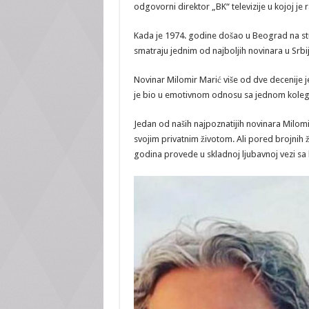
odgovorni direktor „BK“ televizije u kojoj je
Kada je 1974. godine došao u Beograd na stu
smatraju jednim od najboljih novinara u Srbij
Novinar Milomir Marić više od dve decenije j
je bio u emotivnom odnosu sa jednom koleg
Jedan od naših najpoznatijih novinara Milomir
svojim privatnim životom. Ali pored brojnih 
godina provede u skladnoj ljubavnoj vezi sa