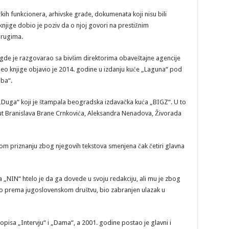
ičkih funkcionera, arhivske građe, dokumenata koji nisu bili
knjige dobio je poziv da o njoj govori na prestižnim
 drugima.
gde je razgovarao sa bivšim direktorima obaveštajne agencije
eo knjige objavio je 2014. godine u izdanju kuće „Laguna“ pod
ba“.
 „Duga“ koji je štampala beogradska izdavačka kuća „BIGZ“. U to
oput Branislava Brane Crnkovića, Aleksandra Nenadova, Živorada
tom priznanju zbog njegovih tekstova smenjena čak četiri glavna
„NIN“ htelo je da ga dovede u svoju redakciju, ali mu je zbog
 imao prema jugoslovenskom društvu, bio zabranjen ulazak u
opisa „Intervju“ i „Dama“, a 2001. godine postao je glavni i