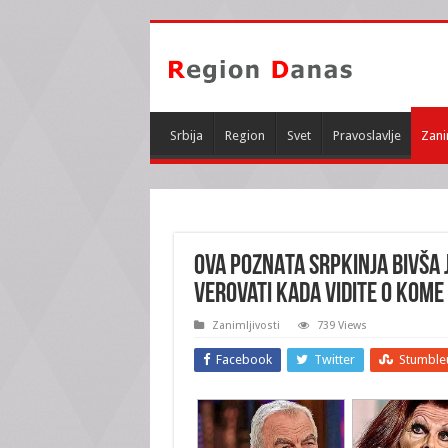
Srbija
Region
Svet
Pravoslavlje
Zani
OVA POZNATA SRPKINJA BIVŠA 
verovati kada vidite o kome 
Zanimljivosti
739 Views
Facebook
Twitter
Stumble