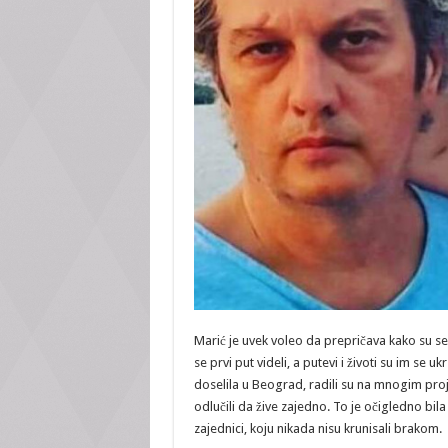
Marić je uvek voleo da prepričava kako su se
se prvi put videli, a putevi i životi su im se
doselila u Beograd, radili su na mnogim proj
odlučili da žive zajedno. To je očigledno bil
zajednici, koju nikada nisu krunisali brakom.