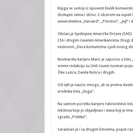
Knjiga se sastoji iz ispovesti bivših komunist
dostupni svima i slično. S obzirom na uspeh 
univerzitetima „Harvard“, „Prinston“, „Jejl“ i
Obišao je Sjedinjene Američke Države (SAD) 
CIA i drugim čuvenim Amerikancima. Drugi d
naslovom „Deca komunizma: Ljudi novog do
Novinarsku karijeru Marić je započeo u listu
vreme redakciju su činili čuveni novinari p
Žike Lazića, Danila Ružića i drugih.
Od njih je naučio mnogo, ali su prema vlasti
urednika lista „Duga“.
Na samom početku karijere rukovodstvo lista 
tekstova koje je objavljivao i stava koji je
zgradu „Politike“.
Sarađivao je i sa drugim listovima, poput čas