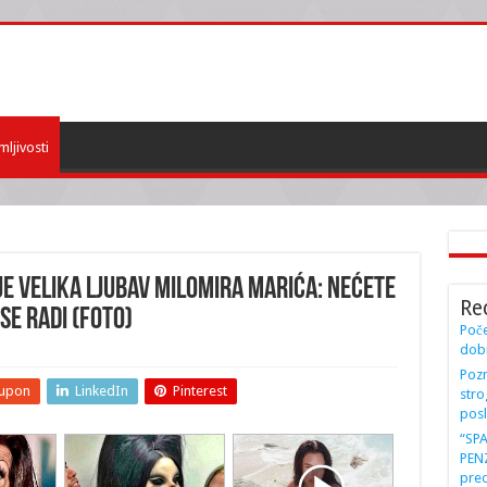
mljivosti
JE VELIKA LJUBAV MILOMIRA MARIĆA: Nećete
Re
se radi (FOTO)
Poče
dobi
Pozn
upon
LinkedIn
Pinterest
stro
posl
“SP
PENZ
preo