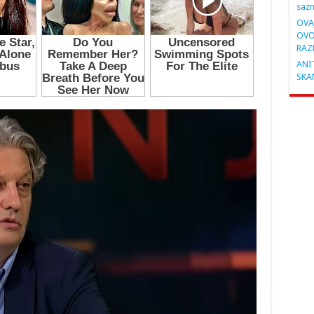
saz
OVA
OVO
RAZ
ANIT
SKA