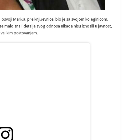
a osvoji Marića, pre književnice, bio je sa svojom koleginicom,
e malo zna i detalje svog odnosa nikada nisu iznosili u javnost,
 velikim poštovanjem.