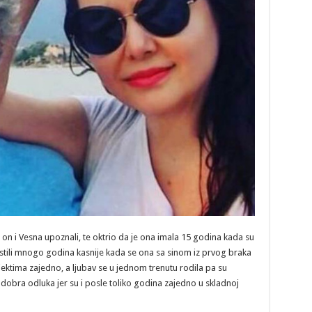
 on i Vesna upoznali, te oktrio da je ona imala 15 godina kada su
 ukrstili mnogo godina kasnije kada se ona sa sinom iz prvog braka
ektima zajedno, a ljubav se u jednom trenutu rodila pa su
a dobra odluka jer su i posle toliko godina zajedno u skladnoj