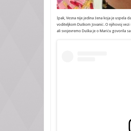
Ipak, Vesna nije jedina žena koja je uspela d
voditeljkom Duškom Jovanić. O njihovoj vezi s
ali svojevremo Duška je o Mariću govorila sa