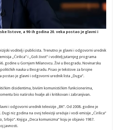
ke listove, a 90-ih godina 20. veka postao je glavni i
izijski voditelj i publicista. Trenutno je glavni i odgovorni urednik
 emisija „Ćirilica“ i „Goli život“ i voditelj jutarnjeg programa
1956. godine u Gornjem Milanovcu. Živi u Beogradu. Novinarsku
 političkih nauka u Beogradu. Pisao je tekstove za brojne
a postao je glavni i odgovorni urednik lista „Duga“.
litičkim disidentima, bivšim komunističkim funkcionerima,
omentu bio naširoko hvalje ali i kritikovan i zabranjivan.
avni i odgovorni urednik televizije „BK“. Od 2008. godine je
 Dugi niz godina na ovoj televiziji uređuje i vodi emisije „Ćirilica“
tro, Srbijo“. Knjiga „Deca komunizma“ koju je objavio 1987.
oj javnosti.