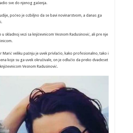
 radio sve do njenog gašenja.
dije, počeo je ozbiljno da se bavi novinarstvom, a danas ga
i.
e u skladnoj vezi sa književnicom Vesnom Radusinović, ali pre nje
inicom.
 Marić veliku pažnju je uvek privlačio, kako profesionalno, tako i
žena koje su ga uvek okruživale, on je odlučio da preko dvadeset
 književnicom Vesnom Radusinović.