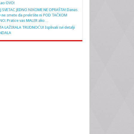
nao OVO!
J SVETAC JEDNO NIKOME NE OPRAŠTA! Danas
 ne smete da prekršite ni POD TAČKOM
NO: Pratiće vas MALER ako…
A LAŽIRALA TRUDNOĆU! Isplivali svi detalji
NDALA