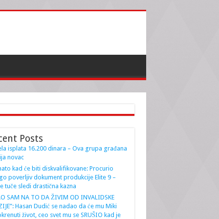
cent Posts
la isplata 16.200 dinara – Ova grupa građana
ja novac
ato kad će biti diskvalifikovane: Procurio
go poverljiv dokument produkcije Elite 9 –
e tuče sledi drastična kazna
AO SAM NA TO DA ŽIVIM OD INVALIDSKE
IJE”: Hasan Dudić se nadao da će mu Miki
krenuti život, ceo svet mu se SRUŠIO kad je