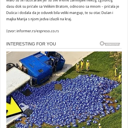
Malo su se razočarale jer su sve vreme zamišljale nekog zgodnog
dasu dok su pričale sa Velikim Bratom, odnosno sa mnom – pričala je
Dušica i dodala da je oduvek bila veliki mangup, te su otac Dušan i
majka Marija s njom jedva izlazili na kraj.
Izvor: informer.rs/espreso.co.rs