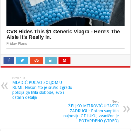
Previous
MLADIĆ PUCAO ZOLJOM U
RUMI: Nakon što je srušio zgradu
policija ga lišila slobode, evo i
ostalih detalja
Next
ŽELJKO MITROVIĆ UGASIO
ZADRUGU: Potom saopštio
najnoviju ODLUKU, zvanično je
POTVRĐENO (VIDEO)