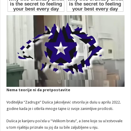
Nema teorije ni da pretpostavite
Voditeljka “Zadruge” Dušica Jakovljević otvorila je dušu u aprilu 2022.
godine kada je i otkrila mnoge tajne iz svoje zanimljive prošlosti.
Dušica je karijeru počela u “Velikom bratu”, a žene koje su učestvovale
u tom rijalitiju priznale su joj da su bile zaljubljene u nju.