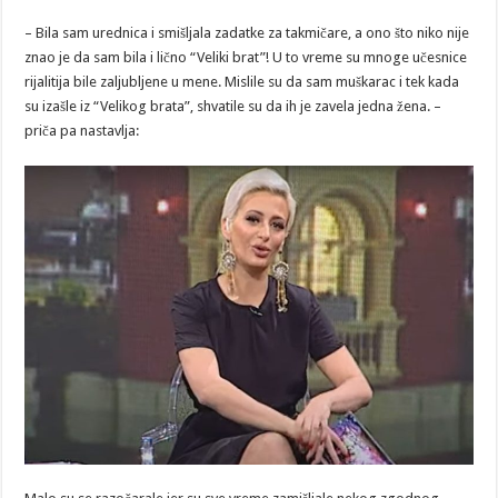
– Bila sam urednica i smišljala zadatke za takmičare, a ono što niko nije
znao je da sam bila i lično “Veliki brat”! U to vreme su mnoge učesnice
rijalitija bile zaljubljene u mene. Mislile su da sam muškarac i tek kada
su izašle iz “Velikog brata”, shvatile su da ih je zavela jedna žena. –
priča pa nastavlja: