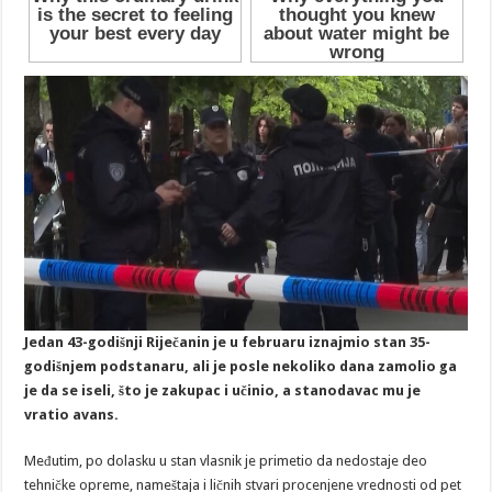
Jedan 43-godišnji Riječanin je u februaru iznajmio stan 35-
godišnjem podstanaru, ali je posle nekoliko dana zamolio ga
je da se iseli, što je zakupac i učinio, a stanodavac mu je
vratio avans.
Međutim, po dolasku u stan vlasnik je primetio da nedostaje deo
tehničke opreme, nameštaja i ličnih stvari procenjene vrednosti od pet