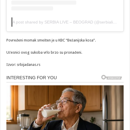
A post shared by SERBIA LIVE – BEOGRAD (@serbialive_beograd)
Povređeni momak smešten je u KBC “Bežanijska kosa”.
Učesnici ovog sukoba vrlo brzo su pronađeni.
Izvor: srbijadanas.rs