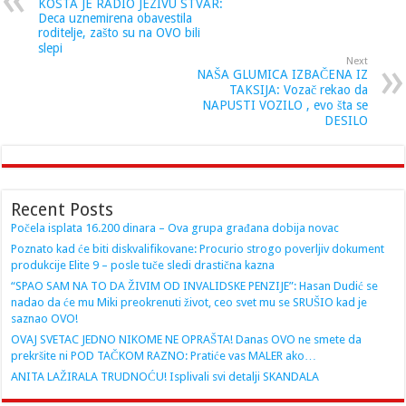
KOSTA JE RADIO JEZIVU STVAR:
Deca uznemirena obavestila
roditelje, zašto su na OVO bili
slepi
Next
NAŠA GLUMICA IZBAČENA IZ
TAKSIJA: Vozač rekao da
NAPUSTI VOZILO , evo šta se
DESILO
Recent Posts
Počela isplata 16.200 dinara – Ova grupa građana dobija novac
Poznato kad će biti diskvalifikovane: Procurio strogo poverljiv dokument
produkcije Elite 9 – posle tuče sledi drastična kazna
“SPAO SAM NA TO DA ŽIVIM OD INVALIDSKE PENZIJE”: Hasan Dudić se
nadao da će mu Miki preokrenuti život, ceo svet mu se SRUŠIO kad je
saznao OVO!
OVAJ SVETAC JEDNO NIKOME NE OPRAŠTA! Danas OVO ne smete da
prekršite ni POD TAČKOM RAZNO: Pratiće vas MALER ako…
ANITA LAŽIRALA TRUDNOĆU! Isplivali svi detalji SKANDALA