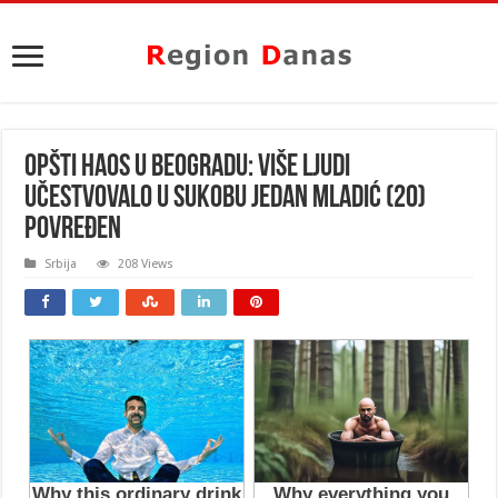
OPŠTI HAOS U BEOGRADU: Više ljudi
učestvovalo u SUKOBU jedan mladić (20)
POVREĐEN
Srbija
208 Views