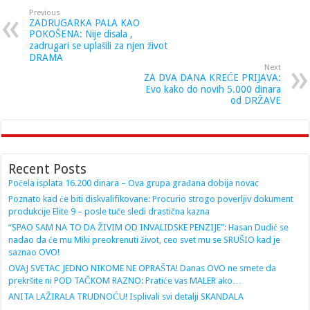
Previous
ZADRUGARKA PALA KAO
POKOŠENA: Nije disala ,
zadrugari se uplašili za njen život
DRAMA
Next
ZA DVA DANA KREĆE PRIJAVA:
Evo kako do novih 5.000 dinara
od DRŽAVE
Recent Posts
Počela isplata 16.200 dinara – Ova grupa građana dobija novac
Poznato kad će biti diskvalifikovane: Procurio strogo poverljiv dokument
produkcije Elite 9 – posle tuče sledi drastična kazna
“SPAO SAM NA TO DA ŽIVIM OD INVALIDSKE PENZIJE”: Hasan Dudić se
nadao da će mu Miki preokrenuti život, ceo svet mu se SRUŠIO kad je
saznao OVO!
OVAJ SVETAC JEDNO NIKOME NE OPRAŠTA! Danas OVO ne smete da
prekršite ni POD TAČKOM RAZNO: Pratiće vas MALER ako…
ANITA LAŽIRALA TRUDNOĆU! Isplivali svi detalji SKANDALA