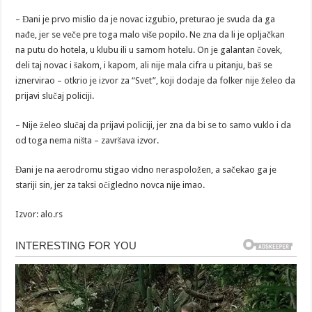
– Đani je prvo mislio da je novac izgubio, preturao je svuda da ga
nađe, jer se veče pre toga malo više popilo. Ne zna da li je opljačkan
na putu do hotela, u klubu ili u samom hotelu. On je galantan čovek,
deli taj novac i šakom, i kapom, ali nije mala cifra u pitanju, baš se
iznervirao – otkrio je izvor za “Svet”, koji dodaje da folker nije želeo da
prijavi slučaj policiji.
– Nije želeo slučaj da prijavi policiji, jer zna da bi se to samo vuklo i da
od toga nema ništa – završava izvor.
Đani je na aerodromu stigao vidno neraspoložen, a sačekao ga je
stariji sin, jer za taksi očigledno novca nije imao.
Izvor: alo.rs