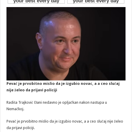
Pevač je prvobitno mislio da je izgubio novac, a a ceo slučaj
nije želeo da prijavi policiji
Radiša Trajković Đani nedavno je opljačkan nakon nastupa u
Nemačkoj.
Pevač je prvobitno mislio da je izgubio novac, a a ceo slučaj nije želeo
da prijavi policiji.