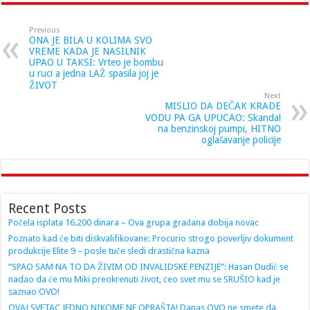
Previous
ONA JE BILA U KOLIMA SVO
VREME KADA JE NASILNIK
UPAO U TAKSI: Vrteo je bombu
u ruci a jedna LAŽ spasila joj je
ŽIVOT
Next
MISLIO DA DEČAK KRADE
VODU PA GA UPUCAO: Skandal
na benzinskoj pumpi, HITNO
oglašavanje policije
Recent Posts
Počela isplata 16.200 dinara – Ova grupa građana dobija novac
Poznato kad će biti diskvalifikovane: Procurio strogo poverljiv dokument
produkcije Elite 9 – posle tuče sledi drastična kazna
“SPAO SAM NA TO DA ŽIVIM OD INVALIDSKE PENZIJE”: Hasan Dudić se
nadao da će mu Miki preokrenuti život, ceo svet mu se SRUŠIO kad je
saznao OVO!
OVAJ SVETAC JEDNO NIKOME NE OPRAŠTA! Danas OVO ne smete da