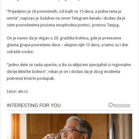
“Prijavljeno je 26 povređenih, od kojih su 15 deca, a jedna žena je
umrla”, napisao je Golubev na svom Telegram kanalu i dodao da je
svim povređenima pružena neophodna pomoć, prenosi Tanjug.
On je naveo da je stigao u 20. gradsku bolnicu, gde je prevezena
glavna grupa povređene dece – ukupno njih 13 dece, a tamo su i dve
odrasle osobe.
“Jedno dete se sada operiše, u šta su uključeni specijalisti iz regionalne
dečije kliničke bolnice”, rekao je on i dodao da je zbog incidenta
pokrenut krivični postupak.
Izvor: alo.rs