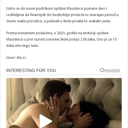
Ističe se da ovom podrškom opština Vlasotince pomaže deci i
roditeljima da finansijski što bezbolnije prođu kroz značajan period u
životu svake porodice, a polazak u školu prvaka to svakako jeste.
Prema trenutrnim podacima, u 2025. godini na teritoriji opštine
Vlasotince u prvi razred osnovne škole polazi 218 đaka. Ovo je za 15
đaka više nego lane.
Izvor: Alo.rs